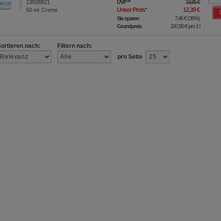
13928821
UVP
**
19,85 €
Unser Preis
*
12,39 €
50
ml
Creme
Sie sparen
7,46 €
(
38%
)
Grundpreis
247,80 €
pro 1 l
Sortieren nach:
Filtern nach:
pro Seite