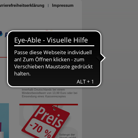
rrierefreiheitserklärung
Impressum
Seite drucken
0800-10 11 422
gebührenfreie Rufnummer
Versandkostenfrei
innerhalb Deutschlands bei einem
Mindestbestellwert von 13,99 Euro oder bei
Einsendung eines Kassenrezeptes