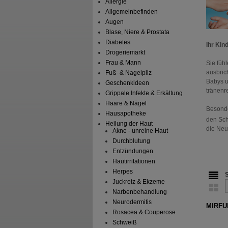
Allergie
Allgemeinbefinden
Augen
Blase, Niere & Prostata
Diabetes
Ihr Kin
Drogeriemarkt
Frau & Mann
Sie füh
ausbric
Fuß- & Nagelpilz
Babys u
Geschenkideen
tränenr
Grippale Infekte & Erkältung
Haare & Nägel
Besonde
Hausapotheke
den Sch
Heilung der Haut
die Neu
Akne - unreine Haut
Durchblutung
Entzündungen
Hautirritationen
Herpes
Juckreiz & Ekzeme
Narbenbehandlung
Neurodermitis
MIRFU
Rosacea & Couperose
Schweiß