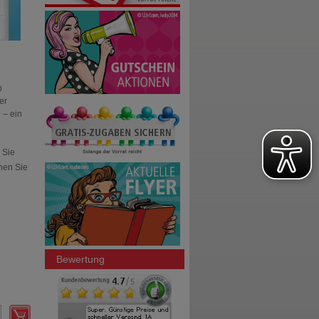
b
er
 – ein
 Sie
nen Sie
Bewertung