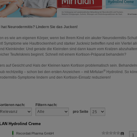
d hat Neurodermitis? Lindern Sie das Jucken!
len es wie am eigenen Körper, wenn bei Ihrem Kind ein akuter Neurodermitis-Schu
ht! Symptome wie Hauttrockenheit und starker Juckreiz betreffen rund ein Viertel all
nd Kleinkinder. Und gerade die Kleinsten sind dann kaum vom Kratzen abzuhalten
eicher Teufelskreis beginnt. Schnell mit einem Kortison-Präparat behandeln?
rs auf Gesicht und Hals der Kleinen kann Kortison problematisch sein. Behandeln
®
ub rechtzeitig – schon bei den ersten Anzeichen – mit Mirfulan
Hydrolind. So kön
rodermitis-Symptome lindern und den Kortison-Einsatz reduzieren!
Sortieren nach:
Filtern nach:
pro Seite
LAN Hydrolind Creme
Recordati Pharma GmbH
0