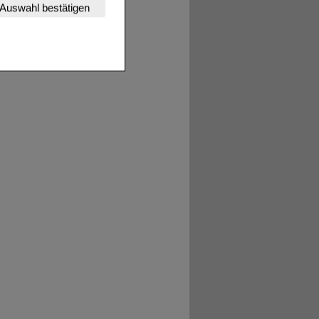
nserer Website
Auswahl bestätigen
tet werden kann.
estalten,
rhaltensweisen (z.B.
nisse zugeschrittene
ng unserer Website
uf unserer Website aber
, dass Daten hierfür