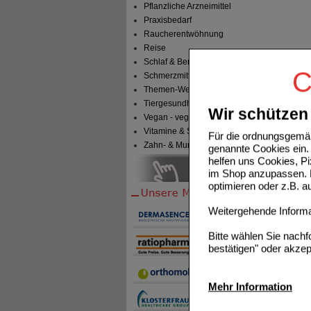
Pflanzliche Arzneimittel
Praxisbedarf
Raucherentwöhnung
Reise
Schlaf & Beruhigung
C
Schmerzmittel
Themen-Welten
Tiergesundheit & Tierbedarf
Wir schützen 
Vegan - vegetarisch
Vitamine & Sport
Für die ordnungsgemäß
Zahn- & Mundpflege
genannte Cookies ein. 
helfen uns Cookies, P
im Shop anzupassen. D
optimieren oder z.B. 
Weitergehende Informat
Bitte wählen Sie nach
bestätigen" oder akzep
Mehr Information