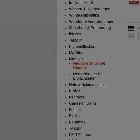
trockene Haut
Warzen & Hühneraugen
Wund-Antiseptika
Wunden & Verbrennungen
Zellschutz & Erneuerung
ibiotics
Terzolin
Pigmentflecken
Multilind
Mirfulan
Neurodermitis bei
Kindern
Neurodermitis bei
Erwachsenen
Hefe & Schimmelpilze
Krätze
Psoriasis
Canesten Derm
Fenistil
Excipial
Bepanthol
Tyrosur
LETI Pharma