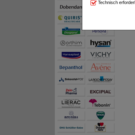
Technisch Notwendi
Technisch erforder
notwendig sind (z.B. N
Komfort:
Diese Cookie
beispielsweise für di
Spracheinstellung) an
Inhalte anzuzeigen un
Statistik & Tracking:
H
sammeln, mit deren Hil
auch die Werbung auf Dr
teilweise an Dritte wi