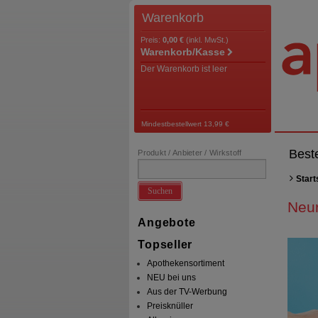
Warenkorb
Preis:
0,00 €
(inkl. MwSt.)
Warenkorb/Kasse
Der Warenkorb ist leer
Mindestbestellwert 13,99 €
Best
Produkt / Anbieter / Wirkstoff
Start
Suchen
Neur
Angebote
Topseller
Apothekensortiment
NEU bei uns
Aus der TV-Werbung
Preisknüller