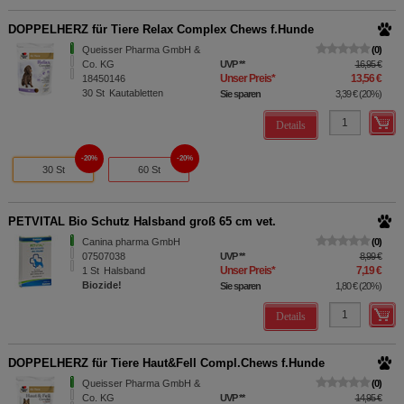
DOPPELHERZ für Tiere Relax Complex Chews f.Hunde
Queisser Pharma GmbH &
0
Co. KG
UVP
**
16,95 €
Unser Preis
*
13,56 €
18450146
30
St
Kautabletten
Sie sparen
3,39 €
(
20%
)
Details
20%
20%
30 St
60 St
PETVITAL Bio Schutz Halsband groß 65 cm vet.
Canina pharma GmbH
0
07507038
UVP
**
8,99 €
Unser Preis
*
7,19 €
1
St
Halsband
Biozide!
Sie sparen
1,80 €
(
20%
)
Details
DOPPELHERZ für Tiere Haut&Fell Compl.Chews f.Hunde
Queisser Pharma GmbH &
0
Co. KG
UVP
**
14,95 €