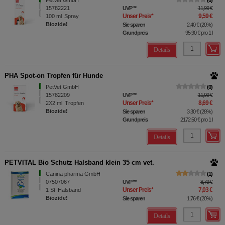
PetVet GmbH
0
15782221
UVP
**
11,99 €
Unser Preis
*
9,59 €
100
ml
Spray
Biozide!
Sie sparen
2,40 €
(
20%
)
Grundpreis
95,90 €
pro 1 l
Details
PHA Spot-on Tropfen für Hunde
PetVet GmbH
0
15782209
UVP
**
11,99 €
Unser Preis
*
8,69 €
2X2
ml
Tropfen
Biozide!
Sie sparen
3,30 €
(
28%
)
Grundpreis
2172,50 €
pro 1 l
Details
PETVITAL Bio Schutz Halsband klein 35 cm vet.
Canina pharma GmbH
1
07507067
UVP
**
8,79 €
Unser Preis
*
7,03 €
1
St
Halsband
Biozide!
Sie sparen
1,76 €
(
20%
)
Details