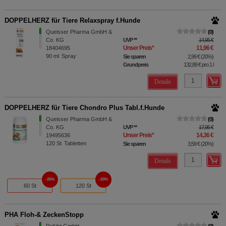
DOPPELHERZ für Tiere Relaxspray f.Hunde
Queisser Pharma GmbH &
0
Co. KG
UVP
**
14,95 €
Unser Preis
*
11,96 €
18404695
90
ml
Spray
Sie sparen
2,99 €
(
20%
)
Grundpreis
132,89 €
pro 1 l
Details
DOPPELHERZ für Tiere Chondro Plus Tabl.f.Hunde
Queisser Pharma GmbH &
0
Co. KG
UVP
**
17,95 €
Unser Preis
*
14,36 €
19495636
120
St
Tabletten
Sie sparen
3,59 €
(
20%
)
Details
20%
20%
60 St
120 St
PHA Floh-& ZeckenStopp