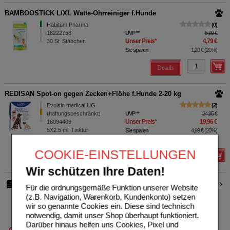
BAMBOOSTICK L/XL Watte-Ohrreiniger f.Hunde
Habitum Pharma
0
18222758
UVP
**
5,99 €
Unser Preis
*
4,79 €
30
St
Stäbchen
Sie sparen
1,20 €
(
20%
)
Details
REDISAN Spot-on gegen Zecken+Flöhe f.Hunde 2-20 kg
Evolsin medical UG
2
(haftungsbeschränkt)
UVP
**
24,95 €
Unser Preis
*
19,96 €
18094409
5X2.5
ml
Tinktur
Sie sparen
4,99 €
(
20%
)
Biozide!
Grundpreis
1596,80 €
pro 1 l
COOKIE-EINSTELLUNGEN
Details
Wir schützen Ihre Daten!
2
3
pro Seite
Für die ordnungsgemäße Funktion unserer Website
(z.B. Navigation, Warenkorb, Kundenkonto) setzen
wir so genannte Cookies ein. Diese sind technisch
notwendig, damit unser Shop überhaupt funktioniert.
Darüber hinaus helfen uns Cookies, Pixel und