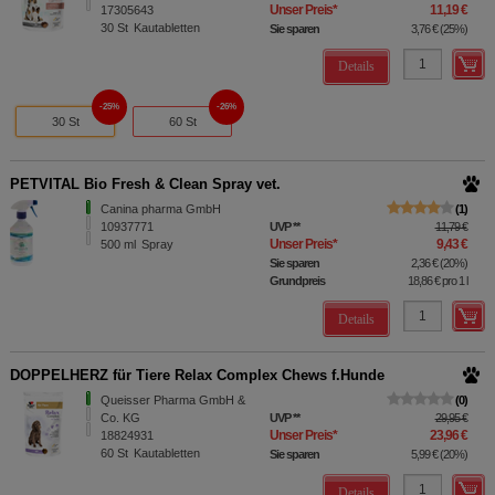
Unser Preis
*
11,19 €
17305643
30
St
Kautabletten
Sie sparen
3,76 €
(
25%
)
Details
25%
26%
30 St
60 St
PETVITAL Bio Fresh & Clean Spray vet.
Canina pharma GmbH
1
10937771
UVP
**
11,79 €
Unser Preis
*
9,43 €
500
ml
Spray
Sie sparen
2,36 €
(
20%
)
Grundpreis
18,86 €
pro 1 l
Details
DOPPELHERZ für Tiere Relax Complex Chews f.Hunde
Queisser Pharma GmbH &
0
Co. KG
UVP
**
29,95 €
Unser Preis
*
23,96 €
18824931
60
St
Kautabletten
Sie sparen
5,99 €
(
20%
)
Details