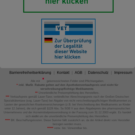
Barrierefreiheitserklärung
Kontakt
AGB
Datenschutz
Impressum
Alle mit
gekennzeichneten Felder sind Pflichtangaben.
*
inkl. MwSt. Rabatte gelten auf den Apothekenverkaufspreis und nicht für
verschreibungspflichtige Medikamente.
**
Unverbindliche Preisempfehlung des Herstellers.
***
Verkaufspreis gemäß Lauer-Taxe; verbindlicher Abrechnungspreis nach der Großen Deutschen
Spezialitätentaxe (sog. Lauer-Taxe) bei Abgabe von nicht verschreibungspflichtigen Medikamenten zu
Lasten der gesetzlichen Krankenversicherungen (z.B. bei Verschreibung des Medikaments an Kinder
unter 12 Jahren), die sich gemäß §129 Abs. 5a SGB V aus dem Abgabepreis des pharmazeutischen
Unternehmens und der Arzneimittelpreisverordnung in der Fassung zum 31.12.2003 ergibt. Es handelt
sich
nicht
um die unverbindliche Preisempfehlung des Herstellers.
****
BK: Beschaffungskosten. Diese Summe fällt zusätzlich an, da der Artikel direkt vom Hersteller
bezogen werden muss.
*****
verw. bis: Verwendbar bis.