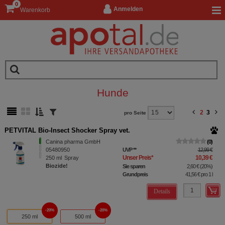
0
Anmelden
Warenkorb
Hunde
2
3
pro Seite
PETVITAL Bio-Insect Shocker Spray vet.
Canina pharma GmbH
0
05480950
UVP
**
12,99 €
Unser Preis
*
10,39 €
250
ml
Spray
Biozide!
Sie sparen
2,60 €
(
20%
)
Grundpreis
41,56 €
pro 1 l
Details
20%
20%
250 ml
500 ml