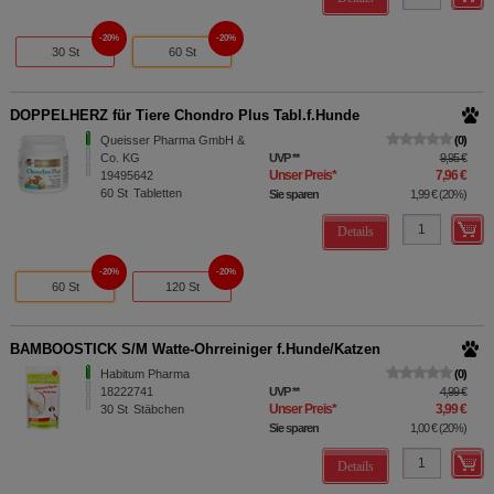
20%
20%
30 St
60 St
DOPPELHERZ für Tiere Chondro Plus Tabl.f.Hunde
Queisser Pharma GmbH &
0
Co. KG
UVP
**
9,95 €
Unser Preis
*
7,96 €
19495642
60
St
Tabletten
Sie sparen
1,99 €
(
20%
)
Details
20%
20%
60 St
120 St
BAMBOOSTICK S/M Watte-Ohrreiniger f.Hunde/Katzen
Habitum Pharma
0
18222741
UVP
**
4,99 €
Unser Preis
*
3,99 €
30
St
Stäbchen
Sie sparen
1,00 €
(
20%
)
Details