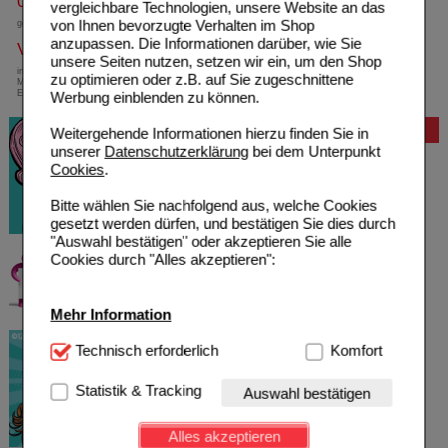
0800-10 11 422
vergleichbare Technologien, unsere Website an das
von Ihnen bevorzugte Verhalten im Shop
gebührenfreie Rufnummer
anzupassen. Die Informationen darüber, wie Sie
Versandkostenfrei
unsere Seiten nutzen, setzen wir ein, um den Shop
innerhalb Deutschlands bei einem
zu optimieren oder z.B. auf Sie zugeschnittene
Mindestbestellwert von 13,99 Euro oder bei
Einsendung eines Kassenrezeptes
Werbung einblenden zu können.
Bewertung
Weitergehende Informationen hierzu finden Sie in
unserer
Datenschutzerklärung
bei dem Unterpunkt
Cookies
.
Bitte wählen Sie nachfolgend aus, welche Cookies
gesetzt werden dürfen, und bestätigen Sie dies durch
"Auswahl bestätigen" oder akzeptieren Sie alle
Cookies durch "Alles akzeptieren":
Mehr Information
Technisch Notwendig:
Technisch erforderlich
Hierbei handelt es sich um
Komfort
Cookies, die für die Grundfunktionen unserer
Website notwendig sind (z.B. Navigation, Warenkorb,
Statistik & Tracking
Auswahl bestätigen
Kundenkonto), weshalb auf diese nicht verzichtet
werden kann.
Alles akzeptieren