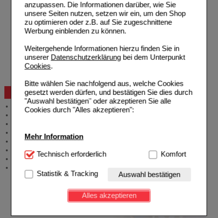
anzupassen. Die Informationen darüber, wie Sie
Zahlungsmöglichkeiten
unsere Seiten nutzen, setzen wir ein, um den Shop
Rezepte einlösen
zu optimieren oder z.B. auf Sie zugeschnittene
Freiumschläge anfordern
Werbung einblenden zu können.
Freiumschläge downloaden
Auslandsbestellung
Weitergehende Informationen hierzu finden Sie in
Reklamation
unserer
Datenschutzerklärung
bei dem Unterpunkt
Widerrufsformular
Cookies
.
Problembehebung
Bestellschein
Bitte wählen Sie nachfolgend aus, welche Cookies
gesetzt werden dürfen, und bestätigen Sie dies durch
Beratung und Service
"Auswahl bestätigen" oder akzeptieren Sie alle
Allgemeine Information
Cookies durch "Alles akzeptieren":
Produktberatung
Meldung Arzneimittelrisiken
Zuzahlungsfreie Arzneien
Mehr Information
Angebote & Downloads
Newsletter
Technisch Notwendig:
Technisch erforderlich
Hierbei handelt es sich um
Komfort
Neukundenprämie
Cookies, die für die Grundfunktionen unserer
Stellenangebote
Website notwendig sind (z.B. Navigation, Warenkorb,
Statistik & Tracking
Auswahl bestätigen
Kundenkonto), weshalb auf diese nicht verzichtet
werden kann.
Alles akzeptieren
Komfort:
Diese Cookies werden genutzt um das
Einkaufserlebnis noch ansprechender zu gestalten,