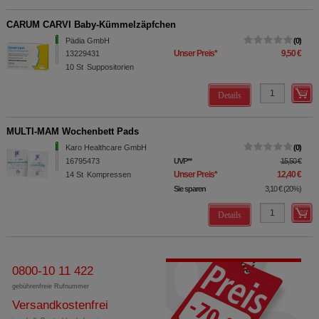
CARUM CARVI Baby-Kümmelzäpfchen
Pädia GmbH
0
Unser Preis
*
9,50 €
13229431
10
St
Suppositorien
Details
MULTI-MAM Wochenbett Pads
Karo Healthcare GmbH
0
16795473
UVP
**
15,50 €
Unser Preis
*
12,40 €
14
St
Kompressen
Sie sparen
3,10 €
(
20%
)
Details
0800-10 11 422
gebührenfreie Rufnummer
Versandkostenfrei