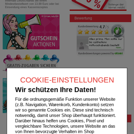
innerhalb Deutschlands bei einem
Mindestbestellwert von 13,99 Euro oder bei
Einsendung eines Kassenrezeptes
Bewertung
COOKIE-EINSTELLUNGEN
Wir schützen Ihre Daten!
Für die ordnungsgemäße Funktion unserer Website
(z.B. Navigation, Warenkorb, Kundenkonto) setzen
wir so genannte Cookies ein. Diese sind technisch
notwendig, damit unser Shop überhaupt funktioniert.
Bestellung
Darüber hinaus helfen uns Cookies, Pixel und
vergleichbare Technologien, unsere Website an das
Hilfe zur Anmeldung
von Ihnen bevorzugte Verhalten im Shop
Hilfe zum Bestellvorgang