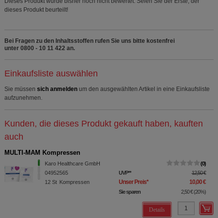
Dieses Produkt wurde bisher noch nicht bewertet. Seien Sie der Erste, der
dieses Produkt beurteilt!
Bei Fragen zu den Inhaltsstoffen rufen Sie uns bitte kostenfrei
unter 0800 - 10 11 422 an.
Einkaufsliste auswählen
Sie müssen
sich anmelden
um den ausgewählten Artikel in eine Einkaufsliste
aufzunehmen.
Kunden, die dieses Produkt gekauft haben, kauften
auch
MULTI-MAM Kompressen
Karo Healthcare GmbH
0
04952565
UVP
**
12,50 €
Unser Preis
*
10,00 €
12
St
Kompressen
Sie sparen
2,50 €
(
20%
)
Details