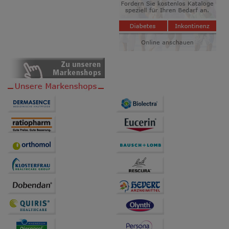
beispielsweise für die Wiedererkennung des
Besuchers oder unsere Seite an bevorzugte
Verhaltensweisen (z.B. Spracheinstellung)
anzupassen. Komfort-Cookies ermöglichen es uns
auch auf Ihre Bedürfnisse zugeschrittene Inhalte
anzuzeigen und unser Partnerprogramm zu
betreiben.
Statistik & Tracking:
Hierüber lassen sich
Informationen über die Art und Weise der Nutzung
unserer Website sammeln, mit deren Hilfe wir unsere
Website weiter für Sie optimieren können, den Inhalt
auf unserer Website aber auch die Werbung auf
Drittseiten möglichst relevant für Sie zu gestalten.
Bitte beachten Sie, dass Daten hierfür teilweise an
Dritte wie z.B. Google oder soziale Medien
übertragen werden.