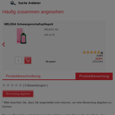
Suche Anbieter
Häufig zusammen angesehen
WELEDA Schwangerschaftspflegeöl
WELEDA AG
100
ml
Öl
1
17,95 €
15,50 €
Sie sparen
2,45 €
(
14%
)
Produktbeschreibung
Produktbewertung
(
0
Bewertungen )
Bewertung abgeben
* Bitte beachten Sie, dass Sie angemeldet sein müssen, um eine Bewertung abgeben zu
können.