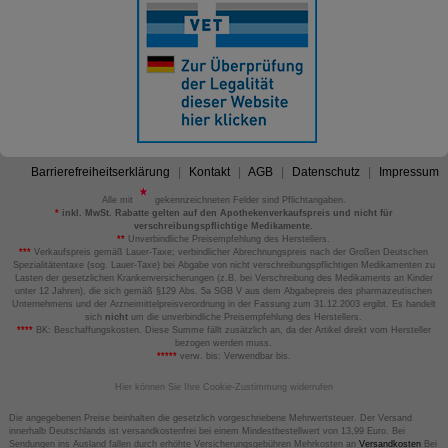
Barrierefreiheitserklärung
Kontakt
AGB
Datenschutz
Impressum
Alle mit
gekennzeichneten Felder sind Pflichtangaben.
*
inkl. MwSt. Rabatte gelten auf den Apothekenverkaufspreis und nicht für
verschreibungspflichtige Medikamente.
**
Unverbindliche Preisempfehlung des Herstellers.
***
Verkaufspreis gemäß Lauer-Taxe; verbindlicher Abrechnungspreis nach der Großen Deutschen
Spezialitätentaxe (sog. Lauer-Taxe) bei Abgabe von nicht verschreibungspflichtigen Medikamenten zu
Lasten der gesetzlichen Krankenversicherungen (z.B. bei Verschreibung des Medikaments an Kinder
unter 12 Jahren), die sich gemäß §129 Abs. 5a SGB V aus dem Abgabepreis des pharmazeutischen
Unternehmens und der Arzneimittelpreisverordnung in der Fassung zum 31.12.2003 ergibt. Es handelt
sich
nicht
um die unverbindliche Preisempfehlung des Herstellers.
****
BK: Beschaffungskosten. Diese Summe fällt zusätzlich an, da der Artikel direkt vom Hersteller
bezogen werden muss.
*****
verw. bis: Verwendbar bis.
Hier können Sie Ihre Cookie-Zustimmung widerrufen
Die angegebenen Preise beinhalten die gesetzlich vorgeschriebene Mehrwertsteuer. Der Versand
innerhalb Deutschlands ist versandkostenfrei bei einem Mindestbestellwert von 13,99 Euro. Bei
Sendungen ins Ausland fallen durch erhöhte Versicherungsgebühren Mehrkosten an
Versandkosten
Bei