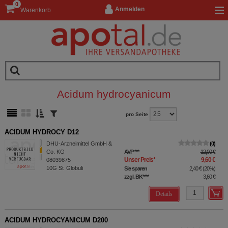
0
Anmelden
Warenkorb
Acidum hydrocyanicum
pro Seite
ACIDUM HYDROCY D12
DHU-Arzneimittel GmbH &
0
Co. KG
AVP
***
12,00 €
Unser Preis
*
9,60 €
08039875
10G
St
Globuli
Sie sparen
2,40 €
(
20%
)
zzgl. BK
****
3,60 €
Details
ACIDUM HYDROCYANICUM D200