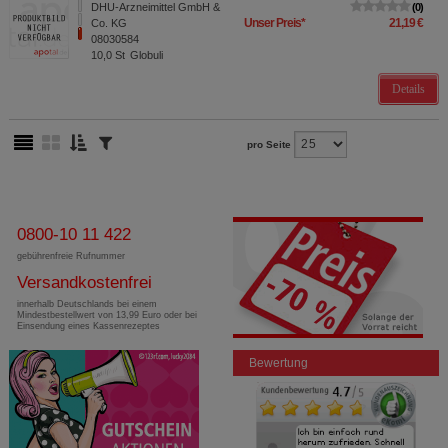
DHU-Arzneimittel GmbH &
0
Unser Preis
*
21,19 €
Co. KG
08030584
10,0
St
Globuli
Details
pro Seite
0800-10 11 422
gebührenfreie Rufnummer
Versandkostenfrei
innerhalb Deutschlands bei einem
Mindestbestellwert von 13,99 Euro oder bei
Einsendung eines Kassenrezeptes
Bewertung