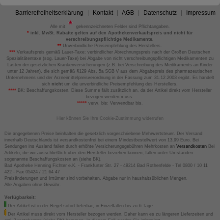
Barrierefreiheitserklärung
Kontakt
AGB
Datenschutz
Impressum
Alle mit
gekennzeichneten Felder sind Pflichtangaben.
*
inkl. MwSt. Rabatte gelten auf den Apothekenverkaufspreis und nicht für
verschreibungspflichtige Medikamente.
**
Unverbindliche Preisempfehlung des Herstellers.
***
Verkaufspreis gemäß Lauer-Taxe; verbindlicher Abrechnungspreis nach der Großen Deutschen
Spezialitätentaxe (sog. Lauer-Taxe) bei Abgabe von nicht verschreibungspflichtigen Medikamenten zu
Lasten der gesetzlichen Krankenversicherungen (z.B. bei Verschreibung des Medikaments an Kinder
unter 12 Jahren), die sich gemäß §129 Abs. 5a SGB V aus dem Abgabepreis des pharmazeutischen
Unternehmens und der Arzneimittelpreisverordnung in der Fassung zum 31.12.2003 ergibt. Es handelt
sich
nicht
um die unverbindliche Preisempfehlung des Herstellers.
****
BK: Beschaffungskosten. Diese Summe fällt zusätzlich an, da der Artikel direkt vom Hersteller
bezogen werden muss.
*****
verw. bis: Verwendbar bis.
Hier können Sie Ihre Cookie-Zustimmung widerrufen
Die angegebenen Preise beinhalten die gesetzlich vorgeschriebene Mehrwertsteuer. Der Versand
innerhalb Deutschlands ist versandkostenfrei bei einem Mindestbestellwert von 13,99 Euro. Bei
Sendungen ins Ausland fallen durch erhöhte Versicherungsgebühren Mehrkosten an
Versandkosten
Bei
Artikeln, die wir ausschließlich über den Hersteller beziehen können, fallen unter Umständen
sogenannte Beschaffungskosten an (siehe BK).
Bad Apotheke Henning Fichter e.K. - Frankfurter Str. 27 - 49214 Bad Rothenfelde - Tel 0800 / 10 11
422 - Fax 05424 / 21 64 47
Preisänderungen und Irrtümer sind vorbehalten. Abgabe nur in haushaltsüblichen Mengen.
Alle Angaben ohne Gewähr.
Verfügbarkeit:
Der Artikel ist in der Regel sofort lieferbar, in Einzelfällen bis zu 6 Tage.
Der Artikel muss direkt vom Hersteller bezogen werden. Daher kann es zu längeren Lieferzeiten und