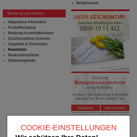
Bestellschein
Beratung und Service
Allgemeine Information
Produktberatung
Meldung Arzneimittelrisiken
Zuzahlungsfreie Arzneien
Angebote & Downloads
Newsletter
Neukundenprämie
Stellenangebote
COOKIE-EINSTELLUNGEN