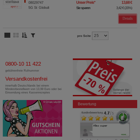
Unser Preis
*
13,68 €
08029747
5G
St
Globuli
Sie sparen
3,42 €
(
20%
)
Details
pro Seite
0800-10 11 422
gebührenfreie Rufnummer
Versandkostenfrei
innerhalb Deutschlands bei einem
Mindestbestellwert von 13,99 Euro oder bei
Einsendung eines Kassenrezeptes
Bewertung