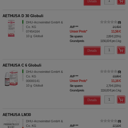
Details
AETHUSA D 30 Globuli
DHU-Arzneimittel GmbH &
0
Co. KG
AVP
***
14,45 €
Unser Preis
*
11,56 €
07454164
10
g
Globuli
Sie sparen
2,89 €
(
20%
)
Grundpreis
1156,00 €
pro 1 kg
Details
AETHUSA C 6 Globuli
DHU-Arzneimittel GmbH &
0
Co. KG
AVP
***
13,95 €
Unser Preis
*
11,16 €
00000141
10
g
Globuli
Sie sparen
2,79 €
(
20%
)
Grundpreis
1116,00 €
pro 1 kg
Details
AETHUSA LM30
DHU-Arzneimittel GmbH &
0
Co. KG
AVP
***
17,10 €