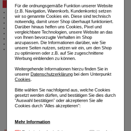
Beratung und Service
Für die ordnungsgemäße Funktion unserer Website
(z.B. Navigation, Warenkorb, Kundenkonto) setzen
Allgemeine Information
wir so genannte Cookies ein. Diese sind technisch
Produktberatung
notwendig, damit unser Shop überhaupt funktioniert.
Meldung Arzneimittelrisiken
Darüber hinaus helfen uns Cookies, Pixel und
Zuzahlungsfreie Arzneien
vergleichbare Technologien, unsere Website an das
Angebote & Downloads
von Ihnen bevorzugte Verhalten im Shop
Newsletter
anzupassen. Die Informationen darüber, wie Sie
Neukundenprämie
unsere Seiten nutzen, setzen wir ein, um den Shop
Stellenangebote
zu optimieren oder z.B. auf Sie zugeschnittene
Werbung einblenden zu können.
Weitergehende Informationen hierzu finden Sie in
unserer
Datenschutzerklärung
bei dem Unterpunkt
Cookies
.
Bitte wählen Sie nachfolgend aus, welche Cookies
gesetzt werden dürfen, und bestätigen Sie dies durch
"Auswahl bestätigen" oder akzeptieren Sie alle
Cookies durch "Alles akzeptieren":
Mehr Information