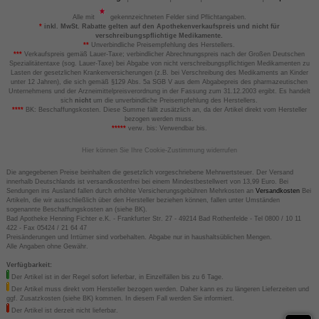
Alle mit
gekennzeichneten Felder sind Pflichtangaben.
*
inkl. MwSt. Rabatte gelten auf den Apothekenverkaufspreis und nicht für
verschreibungspflichtige Medikamente.
**
Unverbindliche Preisempfehlung des Herstellers.
***
Verkaufspreis gemäß Lauer-Taxe; verbindlicher Abrechnungspreis nach der Großen Deutschen
Spezialitätentaxe (sog. Lauer-Taxe) bei Abgabe von nicht verschreibungspflichtigen Medikamenten zu
Lasten der gesetzlichen Krankenversicherungen (z.B. bei Verschreibung des Medikaments an Kinder
unter 12 Jahren), die sich gemäß §129 Abs. 5a SGB V aus dem Abgabepreis des pharmazeutischen
Unternehmens und der Arzneimittelpreisverordnung in der Fassung zum 31.12.2003 ergibt. Es handelt
sich
nicht
um die unverbindliche Preisempfehlung des Herstellers.
****
BK: Beschaffungskosten. Diese Summe fällt zusätzlich an, da der Artikel direkt vom Hersteller
bezogen werden muss.
*****
verw. bis: Verwendbar bis.
Hier können Sie Ihre Cookie-Zustimmung widerrufen
Die angegebenen Preise beinhalten die gesetzlich vorgeschriebene Mehrwertsteuer. Der Versand
innerhalb Deutschlands ist versandkostenfrei bei einem Mindestbestellwert von 13,99 Euro. Bei
Sendungen ins Ausland fallen durch erhöhte Versicherungsgebühren Mehrkosten an
Versandkosten
Bei
Artikeln, die wir ausschließlich über den Hersteller beziehen können, fallen unter Umständen
sogenannte Beschaffungskosten an (siehe BK).
Bad Apotheke Henning Fichter e.K. - Frankfurter Str. 27 - 49214 Bad Rothenfelde - Tel 0800 / 10 11
422 - Fax 05424 / 21 64 47
Preisänderungen und Irrtümer sind vorbehalten. Abgabe nur in haushaltsüblichen Mengen.
Alle Angaben ohne Gewähr.
Verfügbarkeit:
Der Artikel ist in der Regel sofort lieferbar, in Einzelfällen bis zu 6 Tage.
Der Artikel muss direkt vom Hersteller bezogen werden. Daher kann es zu längeren Lieferzeiten und
ggf. Zusatzkosten (siehe BK) kommen. In diesem Fall werden Sie informiert.
Der Artikel ist derzeit nicht lieferbar.