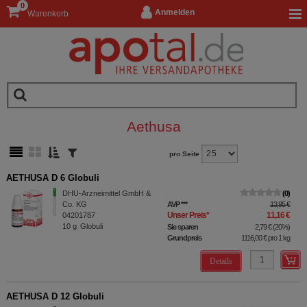
0
Anmelden
Warenkorb
Aethusa
pro Seite
AETHUSA D 6 Globuli
DHU-Arzneimittel GmbH &
0
Co. KG
AVP
***
13,95 €
Unser Preis
*
11,16 €
04201787
10
g
Globuli
Sie sparen
2,79 €
(
20%
)
Grundpreis
1116,00 €
pro 1 kg
Details
AETHUSA D 12 Globuli