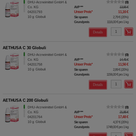
DHU-Arzneimittel GmbH &
0
Co. KG
AVP
***
13,95 €
Unser Preis
*
11,16 €
04201793
10
g
Globuli
Sie sparen
2,79 €
(
20%
)
Grundpreis
1116,00 €
pro 1 kg
Details
AETHUSA C 30 Globuli
DHU-Arzneimittel GmbH &
0
Co. KG
AVP
***
14,45 €
Unser Preis
*
11,56 €
04201758
10
g
Globuli
Sie sparen
2,89 €
(
20%
)
Grundpreis
1156,00 €
pro 1 kg
Details
AETHUSA C 200 Globuli
DHU-Arzneimittel GmbH &
0
Co. KG
AVP
***
21,85 €
Unser Preis
*
17,48 €
04201764
10
g
Globuli
Sie sparen
4,37 €
(
20%
)
Grundpreis
1748,00 €
pro 1 kg