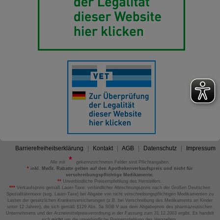
Barrierefreiheitserklärung
Kontakt
AGB
Datenschutz
Impressum
Alle mit
gekennzeichneten Felder sind Pflichtangaben.
*
inkl. MwSt. Rabatte gelten auf den Apothekenverkaufspreis und nicht für
verschreibungspflichtige Medikamente.
**
Unverbindliche Preisempfehlung des Herstellers.
***
Verkaufspreis gemäß Lauer-Taxe; verbindlicher Abrechnungspreis nach der Großen Deutschen
Spezialitätentaxe (sog. Lauer-Taxe) bei Abgabe von nicht verschreibungspflichtigen Medikamenten zu
Lasten der gesetzlichen Krankenversicherungen (z.B. bei Verschreibung des Medikaments an Kinder
unter 12 Jahren), die sich gemäß §129 Abs. 5a SGB V aus dem Abgabepreis des pharmazeutischen
Unternehmens und der Arzneimittelpreisverordnung in der Fassung zum 31.12.2003 ergibt. Es handelt
sich
nicht
um die unverbindliche Preisempfehlung des Herstellers.