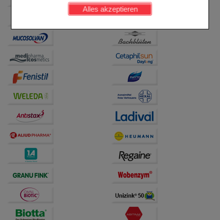
werden kann.
Alles akzeptieren
Komfort:
Diese Cookies werden genutzt um das
Einkaufserlebnis noch ansprechender zu gestalten,
beispielsweise für die Wiedererkennung des
Besuchers oder unsere Seite an bevorzugte
Verhaltensweisen (z.B. Spracheinstellung)
anzupassen. Komfort-Cookies ermöglichen es uns
auch auf Ihre Bedürfnisse zugeschrittene Inhalte
anzuzeigen und unser Partnerprogramm zu
betreiben.
Statistik & Tracking:
Hierüber lassen sich
Informationen über die Art und Weise der Nutzung
unserer Website sammeln, mit deren Hilfe wir unsere
Website weiter für Sie optimieren können, den Inhalt
auf unserer Website aber auch die Werbung auf
Drittseiten möglichst relevant für Sie zu gestalten.
Bitte beachten Sie, dass Daten hierfür teilweise an
Dritte wie z.B. Google oder soziale Medien
übertragen werden.