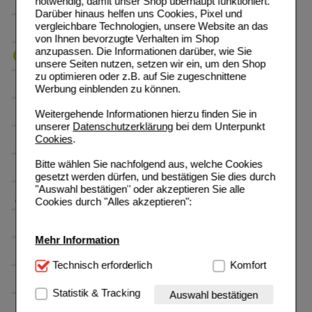
notwendig, damit unser Shop überhaupt funktioniert.
Darüber hinaus helfen uns Cookies, Pixel und
vergleichbare Technologien, unsere Website an das
von Ihnen bevorzugte Verhalten im Shop
anzupassen. Die Informationen darüber, wie Sie
unsere Seiten nutzen, setzen wir ein, um den Shop
zu optimieren oder z.B. auf Sie zugeschnittene
Werbung einblenden zu können.
Weitergehende Informationen hierzu finden Sie in
unserer
Datenschutzerklärung
bei dem Unterpunkt
Cookies
.
Bitte wählen Sie nachfolgend aus, welche Cookies
gesetzt werden dürfen, und bestätigen Sie dies durch
"Auswahl bestätigen" oder akzeptieren Sie alle
Cookies durch "Alles akzeptieren":
Mehr Information
Technisch Notwendig:
Technisch erforderlich
Hierbei handelt es sich um
Komfort
Cookies, die für die Grundfunktionen unserer
Website notwendig sind (z.B. Navigation, Warenkorb,
Statistik & Tracking
Auswahl bestätigen
Kundenkonto), weshalb auf diese nicht verzichtet