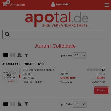
0
Anmelden
Warenkorb
Aurum Colloidale
pro Seite
AURUM COLLOIDALE D200
DHU-Arzneimittel GmbH &
0
Co. KG
AVP
***
23,95 €
Unser Preis
*
19,16 €
08017537
20ML
St
Dilution
Sie sparen
4,79 €
(
20%
)
Details
pro Seite