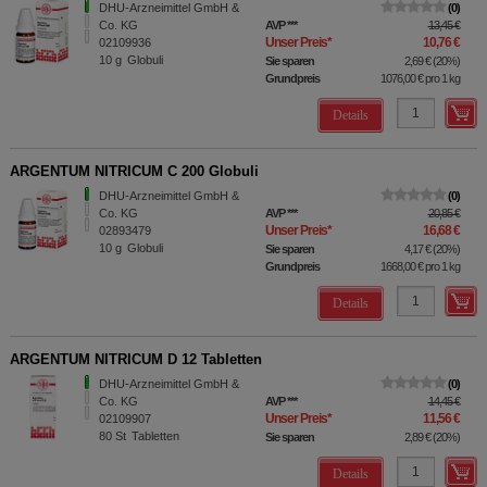
DHU-Arzneimittel GmbH &
0
Co. KG
AVP
***
13,45 €
Unser Preis
*
10,76 €
02109936
10
g
Globuli
Sie sparen
2,69 €
(
20%
)
Grundpreis
1076,00 €
pro 1 kg
Details
ARGENTUM NITRICUM C 200 Globuli
DHU-Arzneimittel GmbH &
0
Co. KG
AVP
***
20,85 €
Unser Preis
*
16,68 €
02893479
10
g
Globuli
Sie sparen
4,17 €
(
20%
)
Grundpreis
1668,00 €
pro 1 kg
Details
ARGENTUM NITRICUM D 12 Tabletten
DHU-Arzneimittel GmbH &
0
Co. KG
AVP
***
14,45 €
Unser Preis
*
11,56 €
02109907
80
St
Tabletten
Sie sparen
2,89 €
(
20%
)
Details