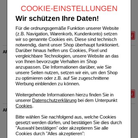
DHU-Arzneimittel GmbH &
0
Co. KG
AVP
***
15,45 €
COOKIE-EINSTELLUNGEN
Unser Preis
*
12,36 €
02607278
20
ml
Dilution
Sie sparen
3,09 €
(
20%
)
Wir schützen Ihre Daten!
Grundpreis
618,00 €
pro 1 l
Max. Abgabe:
1
Für die ordnungsgemäße Funktion unserer Website
(z.B. Navigation, Warenkorb, Kundenkonto) setzen
Details
wir so genannte Cookies ein. Diese sind technisch
notwendig, damit unser Shop überhaupt funktioniert.
Darüber hinaus helfen uns Cookies, Pixel und
ARGENTUM METALLICUM D 30 Dilution
vergleichbare Technologien, unsere Website an das
DHU-Arzneimittel GmbH &
0
von Ihnen bevorzugte Verhalten im Shop
Co. KG
AVP
***
15,85 €
anzupassen. Die Informationen darüber, wie Sie
Unser Preis
*
12,68 €
02806339
unsere Seiten nutzen, setzen wir ein, um den Shop
20
ml
Dilution
Sie sparen
3,17 €
(
20%
)
zu optimieren oder z.B. auf Sie zugeschnittene
Grundpreis
634,00 €
pro 1 l
Werbung einblenden zu können.
Max. Abgabe:
1
Weitergehende Informationen hierzu finden Sie in
Details
unserer
Datenschutzerklärung
bei dem Unterpunkt
Cookies
.
ARGENTUM NITRICUM D 8 Dilution
Bitte wählen Sie nachfolgend aus, welche Cookies
DHU-Arzneimittel GmbH &
0
gesetzt werden dürfen, und bestätigen Sie dies durch
Co. KG
AVP
***
14,45 €
Unser Preis
*
11,56 €
02607284
"Auswahl bestätigen" oder akzeptieren Sie alle
20
ml
Dilution
Sie sparen
2,89 €
(
20%
)
Cookies durch "Alles akzeptieren":
Grundpreis
578,00 €
pro 1 l