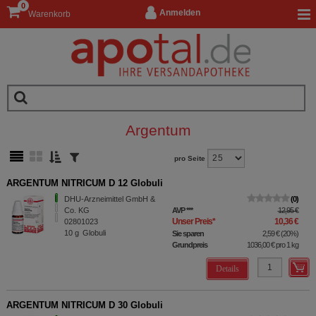
0
Anmelden
Warenkorb
Argentum
pro Seite
ARGENTUM NITRICUM D 12 Globuli
DHU-Arzneimittel GmbH &
0
Co. KG
AVP
***
12,95 €
Unser Preis
*
10,36 €
02801023
10
g
Globuli
Sie sparen
2,59 €
(
20%
)
Grundpreis
1036,00 €
pro 1 kg
Details
ARGENTUM NITRICUM D 30 Globuli