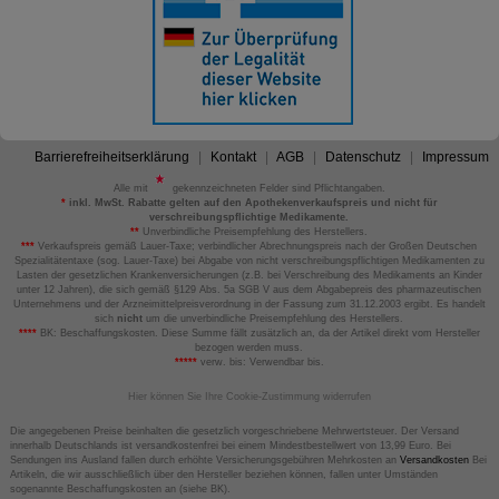
Barrierefreiheitserklärung
Kontakt
AGB
Datenschutz
Impressum
Alle mit
gekennzeichneten Felder sind Pflichtangaben.
*
inkl. MwSt. Rabatte gelten auf den Apothekenverkaufspreis und nicht für
verschreibungspflichtige Medikamente.
**
Unverbindliche Preisempfehlung des Herstellers.
***
Verkaufspreis gemäß Lauer-Taxe; verbindlicher Abrechnungspreis nach der Großen Deutschen
Spezialitätentaxe (sog. Lauer-Taxe) bei Abgabe von nicht verschreibungspflichtigen Medikamenten zu
Lasten der gesetzlichen Krankenversicherungen (z.B. bei Verschreibung des Medikaments an Kinder
unter 12 Jahren), die sich gemäß §129 Abs. 5a SGB V aus dem Abgabepreis des pharmazeutischen
Unternehmens und der Arzneimittelpreisverordnung in der Fassung zum 31.12.2003 ergibt. Es handelt
sich
nicht
um die unverbindliche Preisempfehlung des Herstellers.
****
BK: Beschaffungskosten. Diese Summe fällt zusätzlich an, da der Artikel direkt vom Hersteller
bezogen werden muss.
*****
verw. bis: Verwendbar bis.
Hier können Sie Ihre Cookie-Zustimmung widerrufen
Die angegebenen Preise beinhalten die gesetzlich vorgeschriebene Mehrwertsteuer. Der Versand
innerhalb Deutschlands ist versandkostenfrei bei einem Mindestbestellwert von 13,99 Euro. Bei
Sendungen ins Ausland fallen durch erhöhte Versicherungsgebühren Mehrkosten an
Versandkosten
Bei
Artikeln, die wir ausschließlich über den Hersteller beziehen können, fallen unter Umständen
sogenannte Beschaffungskosten an (siehe BK).