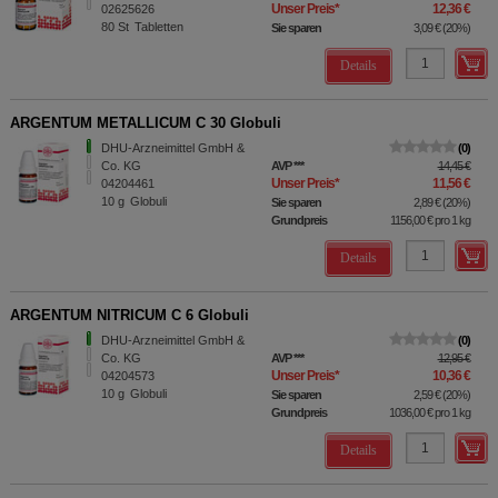
Unser Preis
*
12,36 €
02625626
80
St
Tabletten
Sie sparen
3,09 €
(
20%
)
Details
ARGENTUM METALLICUM C 30 Globuli
DHU-Arzneimittel GmbH &
0
Co. KG
AVP
***
14,45 €
Unser Preis
*
11,56 €
04204461
10
g
Globuli
Sie sparen
2,89 €
(
20%
)
Grundpreis
1156,00 €
pro 1 kg
Details
ARGENTUM NITRICUM C 6 Globuli
DHU-Arzneimittel GmbH &
0
Co. KG
AVP
***
12,95 €
Unser Preis
*
10,36 €
04204573
10
g
Globuli
Sie sparen
2,59 €
(
20%
)
Grundpreis
1036,00 €
pro 1 kg
Details