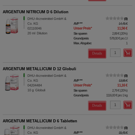
ARGENTUM NITRICUM D 6 Dilution
DHU-Arzneimittel GmbH &
0
Co. KG
AVP
***
14,45 €
Unser Preis
*
11,56 €
02110046
20
ml
Dilution
Sie sparen
2,89 €
(
20%
)
Grundpreis
578,00 €
pro 1 l
Max. Abgabe:
1
Details
ARGENTUM METALLICUM D 12 Globuli
DHU-Arzneimittel GmbH &
0
Co. KG
AVP
***
13,95 €
Unser Preis
*
11,16 €
04204484
10
g
Globuli
Sie sparen
2,79 €
(
20%
)
Grundpreis
1116,00 €
pro 1 kg
Details
ARGENTUM METALLICUM D 6 Tabletten
DHU-Arzneimittel GmbH &
0
Co. KG
AVP
***
15,45 €