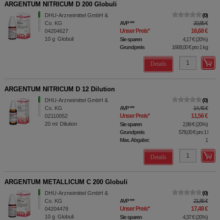
ARGENTUM NITRICUM D 200 Globuli
DHU-Arzneimittel GmbH &
0
Co. KG
AVP
***
20,85 €
Unser Preis
*
16,68 €
04204627
10
g
Globuli
Sie sparen
4,17 €
(
20%
)
Grundpreis
1668,00 €
pro 1 kg
Details
ARGENTUM NITRICUM D 12 Dilution
DHU-Arzneimittel GmbH &
0
Co. KG
AVP
***
14,45 €
Unser Preis
*
11,56 €
02110052
20
ml
Dilution
Sie sparen
2,89 €
(
20%
)
Grundpreis
578,00 €
pro 1 l
Max. Abgabe:
1
Details
ARGENTUM METALLICUM C 200 Globuli
DHU-Arzneimittel GmbH &
0
Co. KG
AVP
***
21,85 €
Unser Preis
*
17,48 €
04204478
10
g
Globuli
Sie sparen
4,37 €
(
20%
)