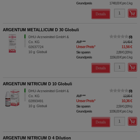
Grundpreis
1748,00 €
pro 1 kg
Details
ARGENTUM METALLICUM D 30 Globuli
DHU-Arzneimittel GmbH &
0
Co. KG
AVP
***
14,45 €
Unser Preis
*
11,56 €
02637724
10
g
Globuli
Sie sparen
2,89 €
(
20%
)
Grundpreis
1156,00 €
pro 1 kg
Details
ARGENTUM NITRICUM D 10 Globuli
DHU-Arzneimittel GmbH &
0
Co. KG
AVP
***
12,95 €
Unser Preis
*
10,36 €
02893491
10
g
Globuli
Sie sparen
2,59 €
(
20%
)
Grundpreis
1036,00 €
pro 1 kg
Details
ARGENTUM NITRICUM D 4 Dilution