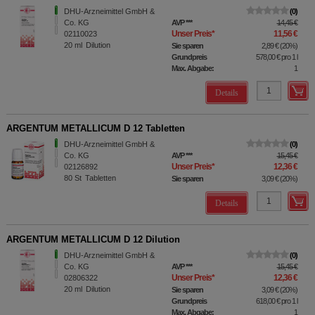
DHU-Arzneimittel GmbH &
0
Co. KG
AVP
***
14,45 €
Unser Preis
*
11,56 €
02110023
20
ml
Dilution
Sie sparen
2,89 €
(
20%
)
Grundpreis
578,00 €
pro 1 l
Max. Abgabe:
1
Details
ARGENTUM METALLICUM D 12 Tabletten
DHU-Arzneimittel GmbH &
0
Co. KG
AVP
***
15,45 €
Unser Preis
*
12,36 €
02126892
80
St
Tabletten
Sie sparen
3,09 €
(
20%
)
Details
ARGENTUM METALLICUM D 12 Dilution
DHU-Arzneimittel GmbH &
0
Co. KG
AVP
***
15,45 €
Unser Preis
*
12,36 €
02806322
20
ml
Dilution
Sie sparen
3,09 €
(
20%
)
Grundpreis
618,00 €
pro 1 l
Max. Abgabe:
1