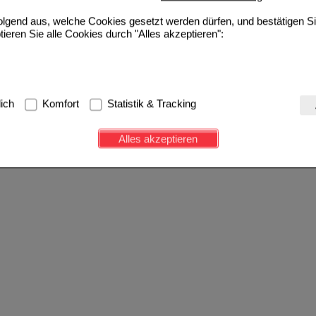
folgend aus, welche Cookies gesetzt werden dürfen, und bestätigen S
tieren Sie alle Cookies durch "Alles akzeptieren":
g:
Hierbei handelt es sich um Cookies, die für die Grundfunktionen u
lich
Komfort
Statistik & Tracking
avigation, Warenkorb, Kundenkonto), weshalb auf diese nicht verzich
s werden genutzt um das Einkaufserlebnis noch ansprechender zu g
Alles akzeptieren
e Wiedererkennung des Besuchers oder unsere Seite an bevorzugte Ve
zupassen. Komfort-Cookies ermöglichen es uns auch auf Ihre Bedürf
d unser Partnerprogramm zu betreiben.
ierüber lassen sich Informationen über die Art und Weise der Nutzu
fe wir unsere Website weiter für Sie optimieren können, den Inhalt a
ittseiten möglichst relevant für Sie zu gestalten. Bitte beachten Sie
e z.B. Google oder soziale Medien übertragen werden.