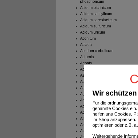
phosphoricum
Acidum picrinicum
Acidum salicylicum
Acidum sarcolacticum
Acidum sulfuricum
Acidum uricum
Aconitum
Actaea
Acudum carbolicum
Adlumia
Adonis
Adrenalin
C
Aesculus
Aethiops
Aethusa
Wir schützen 
Agaricus
Agave
Für die ordnungsgemäß
Agnus castus
genannte Cookies ein. 
Agraphis nutans
helfen uns Cookies, P
Ailanthus
im Shop anzupassen. D
optimieren oder z.B. 
Alchemilla
Aletris
Weitergehende Informat
Alfalfa