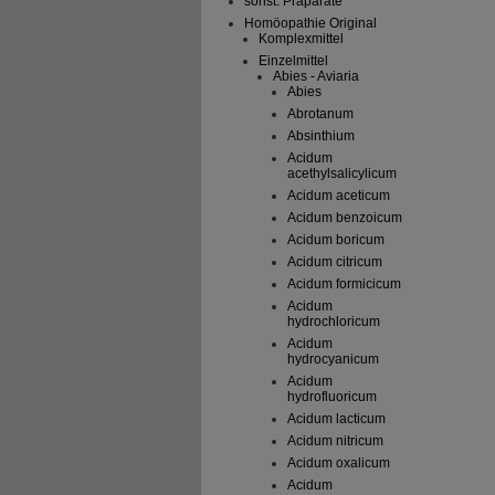
sonst. Präparate
Homöopathie Original
Komplexmittel
Einzelmittel
Abies - Aviaria
Abies
Abrotanum
Absinthium
Acidum
acethylsalicylicum
Acidum aceticum
Acidum benzoicum
Acidum boricum
Acidum citricum
Acidum formicicum
Acidum
hydrochloricum
Acidum
hydrocyanicum
Acidum
hydrofluoricum
Acidum lacticum
Acidum nitricum
Acidum oxalicum
Acidum