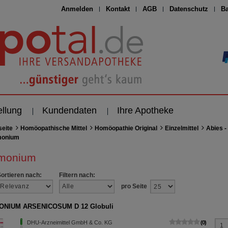
Anmelden
Kontakt
AGB
Datenschutz
Ba
ellung
Kundendaten
Ihre Apotheke
seite
Homöopathische Mittel
Homöopathie Original
Einzelmittel
Abies -
monium
imonium
Sortieren nach:
Filtern nach:
pro Seite
ONIUM ARSENICOSUM D 12 Globuli
DHU-Arzneimittel GmbH & Co. KG
0