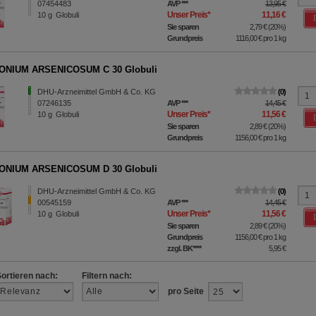
07454483
AVP
***
13,95 €
Unser Preis
*
11,16 €
10
g
Globuli
Sie sparen
2,79 €
(
20%
)
Grundpreis
1116,00 €
pro 1 kg
ONIUM ARSENICOSUM C 30 Globuli
DHU-Arzneimittel GmbH & Co. KG
0
07246135
AVP
***
14,45 €
Unser Preis
*
11,56 €
10
g
Globuli
Sie sparen
2,89 €
(
20%
)
Grundpreis
1156,00 €
pro 1 kg
ONIUM ARSENICOSUM D 30 Globuli
DHU-Arzneimittel GmbH & Co. KG
0
00545159
AVP
***
14,45 €
Unser Preis
*
11,56 €
10
g
Globuli
Sie sparen
2,89 €
(
20%
)
Grundpreis
1156,00 €
pro 1 kg
zzgl. BK
****
5,95 €
Sortieren nach:
Filtern nach:
pro Seite