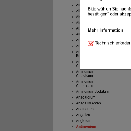
Allium cepa
Bitte wählen Sie nach
Allium sativum
bestätigen" oder akzep
Aloe
Alphastrophan
Alsine
Mehr Information
Alumina
Ambra
Technisch Notwendi
Technisch erforder
notwendig sind (z.B. N
Ammi Visnaga
Ammonium
Bromatum
Komfort:
Diese Cookie
beispielsweise für di
Ammonium
Carbonicum
Spracheinstellung) an
Ammonium
Inhalte anzuzeigen un
Causticum
Ammonium
Statistik & Tracking:
H
Chloratum
sammeln, mit deren Hil
Ammonium Jodatum
auch die Werbung auf Dr
Anacardium
teilweise an Dritte wi
Anagallis Arven
Anatherum
Angelica
Angioton
Antimonium