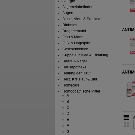
Allergie
Allgemeinbefinden
Augen
Blase, Niere & Prostata
Diabetes
ANTIM
Drogeriemarkt
Frau & Mann
Fuß- & Nagelpilz
Geschenkideen
Grippale Infekte & Erkältung
Haare & Nägel
Hausapotheke
ANTIM
Heilung der Haut
Herz, Kreislauf & Blut
Homecare
Homöopathische Mittel
A
B
C
D
E
F
G