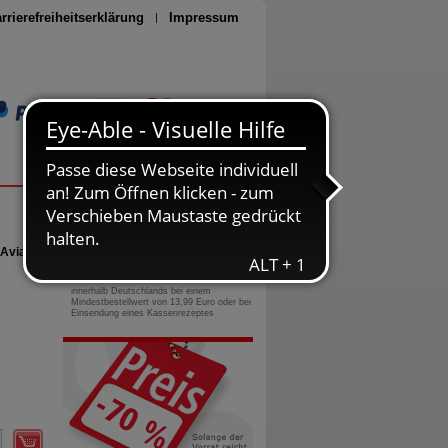
rrierefreiheitserklärung
Impressum
Seite drucken
0800-10 11 422
gebührenfreie Rufnummer
 Aviaria
Versandkostenfrei
innerhalb Deutschlands bei einem
Mindestbestellwert von 13,99 Euro oder bei
Einsendung eines Kassenrezeptes