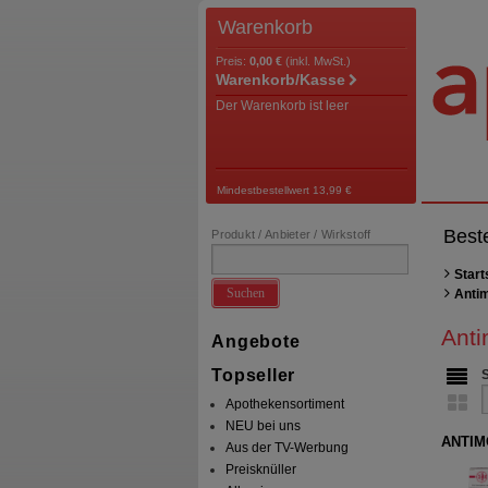
Warenkorb
Preis:
0,00 €
(inkl. MwSt.)
Warenkorb/Kasse
Der Warenkorb ist leer
Mindestbestellwert 13,99 €
Best
Produkt / Anbieter / Wirkstoff
Start
Suchen
Anti
Ant
Angebote
Topseller
Apothekensortiment
NEU bei uns
ANTIM
Aus der TV-Werbung
Preisknüller