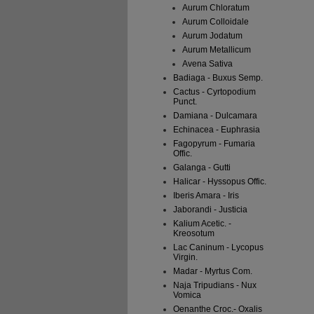
Aurum Chloratum
Aurum Colloidale
Aurum Jodatum
Aurum Metallicum
Avena Sativa
Badiaga - Buxus Semp.
Cactus - Cyrtopodium
Punct.
Damiana - Dulcamara
Echinacea - Euphrasia
Fagopyrum - Fumaria
Offic.
Galanga - Gutti
Halicar - Hyssopus Offic.
Iberis Amara - Iris
Jaborandi - Justicia
Kalium Acetic. -
Kreosotum
Lac Caninum - Lycopus
Virgin.
Madar - Myrtus Com.
Naja Tripudians - Nux
Vomica
Oenanthe Croc.- Oxalis