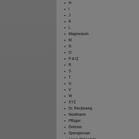
H
I
J
K
L
Magnesium
M
N
O
P & Q
R
S
T
U
V
W
XYZ
Dr. Reckeweg
Nestmann
Pflüger
Dreluso
Spenglersan