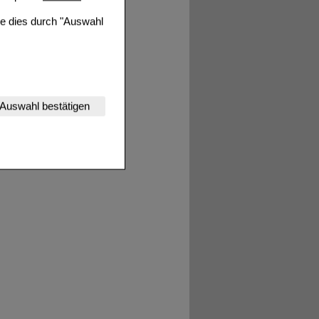
ie dies durch "Auswahl
nserer Website
Auswahl bestätigen
tet werden kann.
estalten,
rhaltensweisen (z.B.
nisse zugeschrittene
ng unserer Website
uf unserer Website aber
, dass Daten hierfür