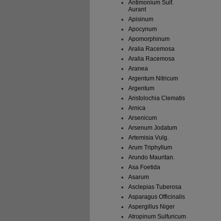
Antimonium Sulf.
Aurant
Apisinum
Apocynum
Apomorphinum
Aralia Racemosa
Aralia Racemosa
Aranea
Argentum Nitricum
Argentum
Aristolochia Clematis
Arnica
Arsenicum
Arsenum Jodatum
Artemisia Vulg.
Arum Triphyllum
Arundo Mauritan.
Asa Foetida
Asarum
Asclepias Tuberosa
Asparagus Officinalis
Aspergillus Niger
Atropinum Sulfuricum