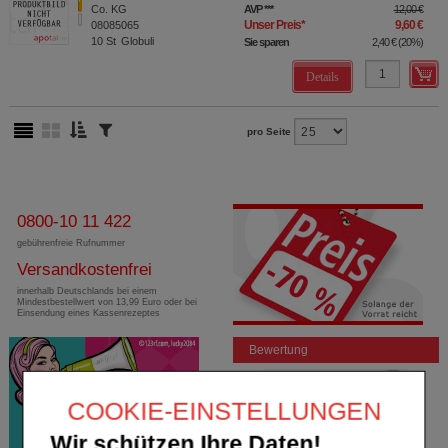
Co. KG
AVP
***
12,00 €
Unser Preis
*
9,60 €
08085065
10
St
Globuli
Sie sparen
2,40 €
(
20%
)
Details
pro Seite
0800-10 11 422
gebührenfreie Rufnummer
Versandkostenfrei
innerhalb Deutschlands bei einem
Mindestbestellwert von 13,99 Euro oder bei
Einsendung eines Kassenrezeptes
Bewertung
COOKIE-EINSTELLUNGEN
Wir schützen Ihre Daten!