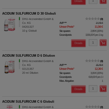
Details
ACIDUM SULFURICUM D 30 Globuli
DHU-Arzneimittel GmbH &
0
Co. KG
AVP
***
14,45 €
Unser Preis
*
11,56 €
04201327
10
g
Globuli
Sie sparen
2,89 €
(
20%
)
Grundpreis
1156,00 €
pro 1 kg
Details
ACIDUM SULFURICUM D 6 Dilution
DHU-Arzneimittel GmbH &
0
Co. KG
AVP
***
15,45 €
Unser Preis
*
12,36 €
02121357
20
ml
Dilution
Sie sparen
3,09 €
(
20%
)
Grundpreis
618,00 €
pro 1 l
Max. Abgabe:
1
Details
ACIDUM SULFURICUM C 6 Globuli
DHU-Arzneimittel GmbH &
0