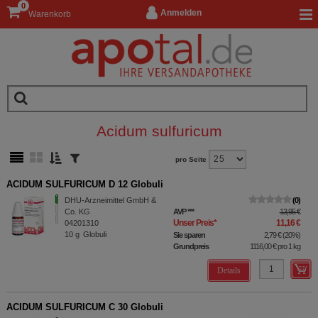
0
Anmelden
Warenkorb
Acidum sulfuricum
pro Seite
ACIDUM SULFURICUM D 12 Globuli
DHU-Arzneimittel GmbH &
0
Co. KG
AVP
***
13,95 €
Unser Preis
*
11,16 €
04201310
10
g
Globuli
Sie sparen
2,79 €
(
20%
)
Grundpreis
1116,00 €
pro 1 kg
Details
ACIDUM SULFURICUM C 30 Globuli