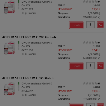
DHU-Arzneimittel GmbH &
0
Co. KG
AVP
***
14,45 €
Unser Preis
*
11,56 €
04201273
10
g
Globuli
Sie sparen
2,89 €
(
20%
)
Grundpreis
1156,00 €
pro 1 kg
Details
ACIDUM SULFURICUM C 200 Globuli
DHU-Arzneimittel GmbH &
0
Co. KG
AVP
***
21,85 €
Unser Preis
*
17,48 €
04201296
10
g
Globuli
Sie sparen
4,37 €
(
20%
)
Grundpreis
1748,00 €
pro 1 kg
Details
ACIDUM SULFURICUM C 12 Globuli
DHU-Arzneimittel GmbH &
0
Co. KG
AVP
***
13,95 €
Unser Preis
*
11,16 €
00544792
10
g
Globuli
Sie sparen
2,79 €
(
20%
)
Grundpreis
1116,00 €
pro 1 kg