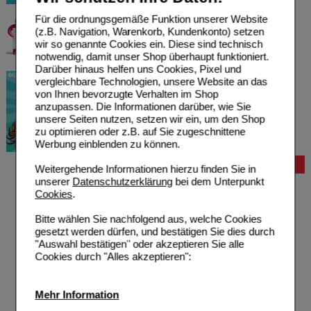
Für die ordnungsgemäße Funktion unserer Website
(z.B. Navigation, Warenkorb, Kundenkonto) setzen
wir so genannte Cookies ein. Diese sind technisch
notwendig, damit unser Shop überhaupt funktioniert.
Darüber hinaus helfen uns Cookies, Pixel und
vergleichbare Technologien, unsere Website an das
von Ihnen bevorzugte Verhalten im Shop
anzupassen. Die Informationen darüber, wie Sie
unsere Seiten nutzen, setzen wir ein, um den Shop
zu optimieren oder z.B. auf Sie zugeschnittene
Werbung einblenden zu können.
Bestellung
Weitergehende Informationen hierzu finden Sie in
unserer
Datenschutzerklärung
bei dem Unterpunkt
Hilfe zur Anmeldung
Cookies
.
Hilfe zum Bestellvorgang
Zahlungsmöglichkeiten
Bitte wählen Sie nachfolgend aus, welche Cookies
Rezepte einlösen
gesetzt werden dürfen, und bestätigen Sie dies durch
Freiumschläge anfordern
"Auswahl bestätigen" oder akzeptieren Sie alle
Freiumschläge downloaden
Cookies durch "Alles akzeptieren":
Auslandsbestellung
Reklamation
Widerrufsformular
Mehr Information
Problembehebung
Bestellschein