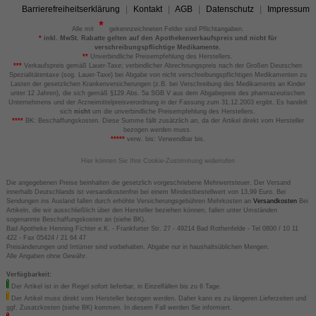
Barrierefreiheitserklärung
Kontakt
AGB
Datenschutz
Impressum
Alle mit
gekennzeichneten Felder sind Pflichtangaben.
*
inkl. MwSt. Rabatte gelten auf den Apothekenverkaufspreis und nicht für
verschreibungspflichtige Medikamente.
**
Unverbindliche Preisempfehlung des Herstellers.
***
Verkaufspreis gemäß Lauer-Taxe; verbindlicher Abrechnungspreis nach der Großen Deutschen
Spezialitätentaxe (sog. Lauer-Taxe) bei Abgabe von nicht verschreibungspflichtigen Medikamenten zu
Lasten der gesetzlichen Krankenversicherungen (z.B. bei Verschreibung des Medikaments an Kinder
unter 12 Jahren), die sich gemäß §129 Abs. 5a SGB V aus dem Abgabepreis des pharmazeutischen
Unternehmens und der Arzneimittelpreisverordnung in der Fassung zum 31.12.2003 ergibt. Es handelt
sich
nicht
um die unverbindliche Preisempfehlung des Herstellers.
****
BK: Beschaffungskosten. Diese Summe fällt zusätzlich an, da der Artikel direkt vom Hersteller
bezogen werden muss.
*****
verw. bis: Verwendbar bis.
Hier können Sie Ihre Cookie-Zustimmung widerrufen
Die angegebenen Preise beinhalten die gesetzlich vorgeschriebene Mehrwertsteuer. Der Versand
innerhalb Deutschlands ist versandkostenfrei bei einem Mindestbestellwert von 13,99 Euro. Bei
Sendungen ins Ausland fallen durch erhöhte Versicherungsgebühren Mehrkosten an
Versandkosten
Bei
Artikeln, die wir ausschließlich über den Hersteller beziehen können, fallen unter Umständen
sogenannte Beschaffungskosten an (siehe BK).
Bad Apotheke Henning Fichter e.K. - Frankfurter Str. 27 - 49214 Bad Rothenfelde - Tel 0800 / 10 11
422 - Fax 05424 / 21 64 47
Preisänderungen und Irrtümer sind vorbehalten. Abgabe nur in haushaltsüblichen Mengen.
Alle Angaben ohne Gewähr.
Verfügbarkeit:
Der Artikel ist in der Regel sofort lieferbar, in Einzelfällen bis zu 6 Tage.
Der Artikel muss direkt vom Hersteller bezogen werden. Daher kann es zu längeren Lieferzeiten und
ggf. Zusatzkosten (siehe BK) kommen. In diesem Fall werden Sie informiert.