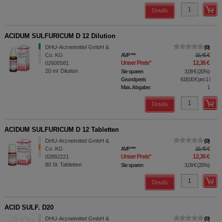
Details
ACIDUM SULFURICUM D 12 Dilution
DHU-Arzneimittel GmbH &
0
Co. KG
AVP
***
15,45 €
Unser Preis
*
12,36 €
02605581
20
ml
Dilution
Sie sparen
3,09 €
(
20%
)
Grundpreis
618,00 €
pro 1 l
Max. Abgabe:
1
Details
ACIDUM SULFURICUM D 12 Tabletten
DHU-Arzneimittel GmbH &
0
Co. KG
AVP
***
15,45 €
Unser Preis
*
12,36 €
02892221
80
St
Tabletten
Sie sparen
3,09 €
(
20%
)
Details
ACID SULF. D20
DHU-Arzneimittel GmbH &
0