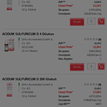
Co. KG
AVP
***
13,95 €
Unser Preis
*
11,16 €
07454081
10
g
Globuli
Sie sparen
2,79 €
(
20%
)
Grundpreis
1116,00 €
pro 1 kg
Details
ACIDUM SULFURICUM D 4 Dilution
DHU-Arzneimittel GmbH &
0
Co. KG
AVP
***
15,45 €
Unser Preis
*
12,36 €
02121340
20
ml
Dilution
Sie sparen
3,09 €
(
20%
)
Grundpreis
618,00 €
pro 1 l
Max. Abgabe:
1
Details
ACIDUM SULFURICUM D 200 Globuli
DHU-Arzneimittel GmbH &
0
Co. KG
AVP
***
21,85 €
Unser Preis
*
17,48 €
07454098
10
g
Globuli
Sie sparen
4,37 €
(
20%
)
Grundpreis
1748,00 €
pro 1 kg
zzgl. BK
****
3,60 €