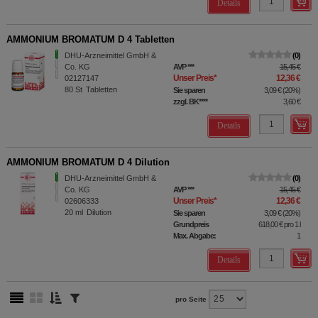
Details
AMMONIUM BROMATUM D 4 Tabletten
DHU-Arzneimittel GmbH &
0
Co. KG
AVP
***
15,45 €
Unser Preis
*
12,36 €
02127147
80
St
Tabletten
Sie sparen
3,09 €
(
20%
)
zzgl. BK
****
3,60 €
Details
AMMONIUM BROMATUM D 4 Dilution
DHU-Arzneimittel GmbH &
0
Co. KG
AVP
***
15,45 €
Unser Preis
*
12,36 €
02606333
20
ml
Dilution
Sie sparen
3,09 €
(
20%
)
Grundpreis
618,00 €
pro 1 l
Max. Abgabe:
1
Details
pro Seite