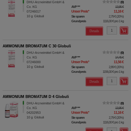
DHU-Arzneimittel GmbH &
0
Co. KG
AVP
***
13,95 €
Unser Preis
*
11,16 €
07246017
10
g
Globuli
Sie sparen
2,79 €
(
20%
)
Grundpreis
1116,00 €
pro 1 kg
Details
AMMONIUM BROMATUM C 30 Globuli
DHU-Arzneimittel GmbH &
0
Co. KG
AVP
***
14,45 €
Unser Preis
*
11,56 €
07246000
10
g
Globuli
Sie sparen
2,89 €
(
20%
)
Grundpreis
1156,00 €
pro 1 kg
Details
AMMONIUM BROMATUM D 4 Globuli
DHU-Arzneimittel GmbH &
0
Co. KG
AVP
***
13,95 €
Unser Preis
*
11,16 €
04202953
10
g
Globuli
Sie sparen
2,79 €
(
20%
)
Grundpreis
1116,00 €
pro 1 kg