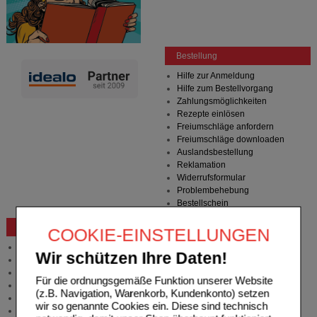
Bestellung
Hilfe zur Anmeldung
Hilfe zum Bestellvorgang
Zahlungsmöglichkeiten
Rezepte einlösen
Freiumschläge anfordern
Freiumschläge downloaden
Auslandsbestellung
Reklamation
Widerrufsformular
Problembehebung
Bestellschein
Beratung und Service
COOKIE-EINSTELLUNGEN
Allgemeine Information
Wir schützen Ihre Daten!
Produktberatung
Meldung Arzneimittelrisiken
Für die ordnungsgemäße Funktion unserer Website
Zuzahlungsfreie Arzneien
(z.B. Navigation, Warenkorb, Kundenkonto) setzen
Angebote & Downloads
wir so genannte Cookies ein. Diese sind technisch
Newsletter