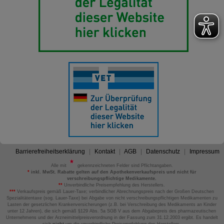
Barrierefreiheitserklärung
Kontakt
AGB
Datenschutz
Impressum
Alle mit
gekennzeichneten Felder sind Pflichtangaben.
*
inkl. MwSt. Rabatte gelten auf den Apothekenverkaufspreis und nicht für
verschreibungspflichtige Medikamente.
**
Unverbindliche Preisempfehlung des Herstellers.
***
Verkaufspreis gemäß Lauer-Taxe; verbindlicher Abrechnungspreis nach der Großen Deutschen
Spezialitätentaxe (sog. Lauer-Taxe) bei Abgabe von nicht verschreibungspflichtigen Medikamenten zu
Lasten der gesetzlichen Krankenversicherungen (z.B. bei Verschreibung des Medikaments an Kinder
unter 12 Jahren), die sich gemäß §129 Abs. 5a SGB V aus dem Abgabepreis des pharmazeutischen
Unternehmens und der Arzneimittelpreisverordnung in der Fassung zum 31.12.2003 ergibt. Es handelt
sich
nicht
um die unverbindliche Preisempfehlung des Herstellers.