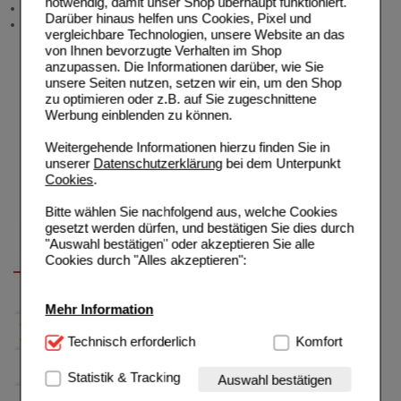
notwendig, damit unser Shop überhaupt funktioniert.
Neukundenprämie
Darüber hinaus helfen uns Cookies, Pixel und
Stellenangebote
vergleichbare Technologien, unsere Website an das
von Ihnen bevorzugte Verhalten im Shop
anzupassen. Die Informationen darüber, wie Sie
unsere Seiten nutzen, setzen wir ein, um den Shop
zu optimieren oder z.B. auf Sie zugeschnittene
Werbung einblenden zu können.
Weitergehende Informationen hierzu finden Sie in
unserer
Datenschutzerklärung
bei dem Unterpunkt
Cookies
.
Bitte wählen Sie nachfolgend aus, welche Cookies
gesetzt werden dürfen, und bestätigen Sie dies durch
"Auswahl bestätigen" oder akzeptieren Sie alle
Cookies durch "Alles akzeptieren":
Mehr Information
Technisch Notwendig:
Technisch erforderlich
Hierbei handelt es sich um
Komfort
Cookies, die für die Grundfunktionen unserer
Website notwendig sind (z.B. Navigation, Warenkorb,
Statistik & Tracking
Auswahl bestätigen
Kundenkonto), weshalb auf diese nicht verzichtet