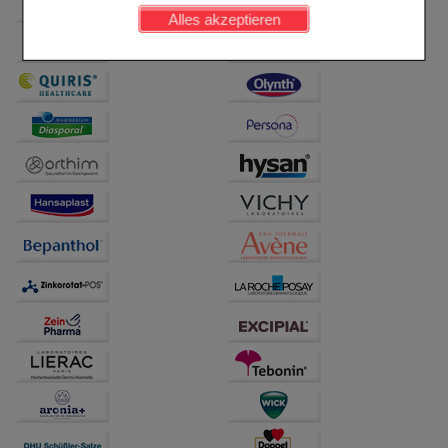
werden kann.
Alles akzeptieren
Komfort:
Diese Cookies werden genutzt um das
Einkaufserlebnis noch ansprechender zu gestalten,
beispielsweise für die Wiedererkennung des
Besuchers oder unsere Seite an bevorzugte
Verhaltensweisen (z.B. Spracheinstellung)
anzupassen. Komfort-Cookies ermöglichen es uns
auch auf Ihre Bedürfnisse zugeschrittene Inhalte
anzuzeigen und unser Partnerprogramm zu
betreiben.
Statistik & Tracking:
Hierüber lassen sich
Informationen über die Art und Weise der Nutzung
unserer Website sammeln, mit deren Hilfe wir unsere
Website weiter für Sie optimieren können, den Inhalt
auf unserer Website aber auch die Werbung auf
Drittseiten möglichst relevant für Sie zu gestalten.
Bitte beachten Sie, dass Daten hierfür teilweise an
Dritte wie z.B. Google oder soziale Medien
übertragen werden.