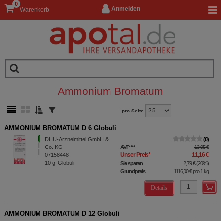
0
Anmelden
Warenkorb
Ammonium Bromatum
pro Seite
AMMONIUM BROMATUM D 6 Globuli
DHU-Arzneimittel GmbH &
0
Co. KG
AVP
***
13,95 €
Unser Preis
*
11,16 €
07158448
10
g
Globuli
Sie sparen
2,79 €
(
20%
)
Grundpreis
1116,00 €
pro 1 kg
Details
AMMONIUM BROMATUM D 12 Globuli