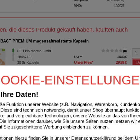
MHD:
12/2027
n, die dieses Produkt gekauft haben, kauften auch
BACT PREMIUM magensaftresistente Kapseln
HLH BioPharma GmbH
0
18487422
UVP
**
39,80 €
De
Unser Preis
*
29,99 €
30
St
Kapseln,
magensaftresistent
Sie sparen
9,81 €
(
25%
)
MHD:
06/2027
OOKIE-EINSTELLUNG
ANA Darmreinigung flüssig
Ihre Daten!
HLH BioPharma GmbH
0
e Funktion unserer Website (z.B. Navigation, Warenkorb, Kundenkon
09315320
UVP
**
24,95 €
Diese sind technisch notwendig, damit unser Shop überhaupt funktio
De
Unser Preis
*
19,89 €
500
ml
Flüssigkeit
ixel und vergleichbare Technologien, unsere Website an das von Ihne
Sie sparen
5,06 €
(
20%
)
ie Informationen darüber, wie Sie unsere Seiten nutzen, setzen wir 
Grundpreis
39,78 €
pro 1 l
auf Sie zugeschnittene Werbung einblenden zu können.
MHD:
02/2027
ionen hierzu finden Sie in unserer
Datenschutzerklärung
bei dem Un