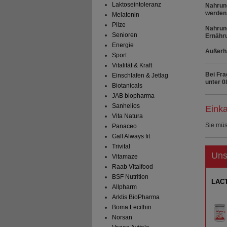
Laktoseintoleranz
Nahrung
werden
Melatonin
Pilze
Nahrung
Senioren
Ernähr
Energie
Außerha
Sport
Vitalität & Kraft
Bei Fra
Einschlafen & Jetlag
unter 0
Biotanicals
JAB biopharma
Sanhelios
Einka
Vita Natura
Sie mü
Panaceo
Gall Always fit
Trivital
Uns
Vitamaze
Raab Vitalfood
BSF Nutrition
LACT
Allpharm
Arktis BioPharma
Boma Lecithin
Norsan