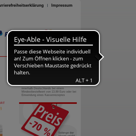
rrierefreiheitserklärung
Impressum
Seite drucken
0800-10 11 422
gebührenfreie Rufnummer
Versandkostenfrei
innerhalb Deutschlands bei einem
Mindestbestellwert von 13,99 Euro oder bei
Einsendung eines Kassenrezeptes
kt!
)