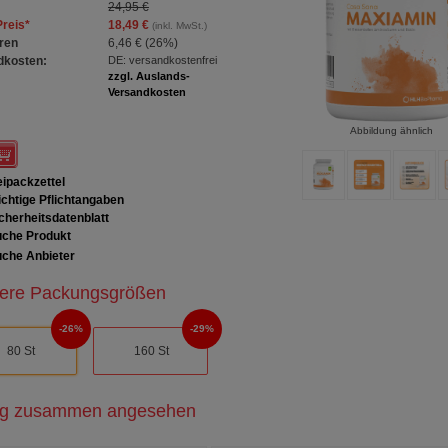
24,95 €
Preis
*
18,49 €
(inkl. MwSt.)
ren
6,46 €
(
26%
)
dkosten:
DE: versandkostenfrei
zzgl. Auslands-
Versandkosten
Abbildung ähnlich
ipackzettel
chtige Pflichtangaben
cherheitsdatenblatt
che Produkt
che Anbieter
ere Packungsgrößen
26%
29%
80 St
160 St
ig zusammen angesehen