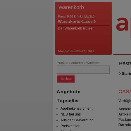
Warenkorb
Preis:
0,00 €
(inkl. MwSt.)
Warenkorb/Kasse
Der Warenkorb ist leer
Mindestbestellwert 13,99 €
Best
Produkt / Anbieter / Wirkstoff
Start
Suchen
CASA
Angebote
Topseller
Verfügb
Apothekensortiment
Anbiete
Artikeln
NEU bei uns
Packun
Aus der TV-Werbung
Darrei
Preisknüller