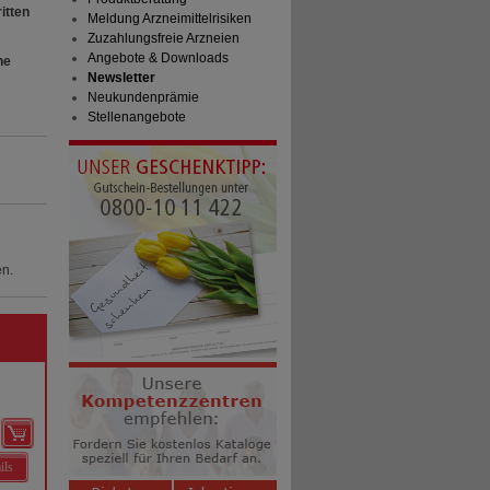
itten
Meldung Arzneimittelrisiken
Zuzahlungsfreie Arzneien
Angebote & Downloads
he
Newsletter
Neukundenprämie
Stellenangebote
en.
ils