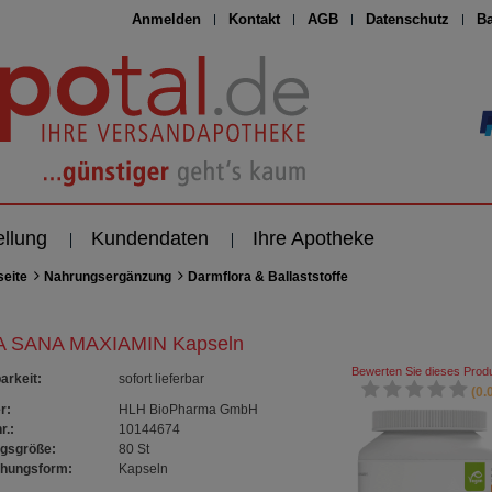
Anmelden
Kontakt
AGB
Datenschutz
Ba
ellung
Kundendaten
Ihre Apotheke
seite
Nahrungsergänzung
Darmflora & Ballaststoffe
 SANA MAXIAMIN Kapseln
Bewerten Sie dieses Produ
arkeit
:
sofort lieferbar
(0.0
r:
HLH BioPharma GmbH
r.:
10144674
gsgröße:
80
St
chungsform:
Kapseln