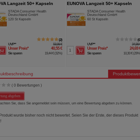
VA Langzeit 50+ Kapseln
EUNOVA Langzeit 50+ Kapseln
STADA Consumer Health
STADA Consumer Health
Deutschland GmbH
Deutschland GmbH
120
St
Kapseln
60
St
Kapseln
2
UVP
**
59,99 €
UVP
**
34,99 
Unser Preis
*
40,55 €
Unser Preis
*
24,69 
Sie sparen
19,44 €
(
32%
)
Sie sparen
10,30 €
(
29
uktbeschreibung
Produktbewer
(
0
Bewertungen )
tung abgeben
beachten Sie, dass Sie angemeldet sein müssen, um eine Bewertung abgeben zu können.
Produkt wurde bisher noch nicht bewertet. Seien Sie der Erste, der dieses Produkt
!