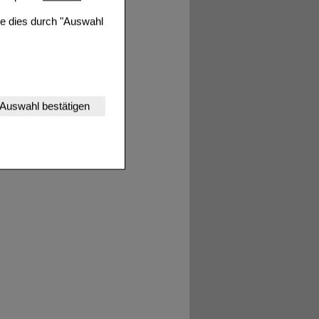
ie dies durch "Auswahl
tails
nserer Website
Auswahl bestätigen
tet werden kann.
estalten,
rhaltensweisen (z.B.
nisse zugeschrittene
ng unserer Website
uf unserer Website aber
, dass Daten hierfür