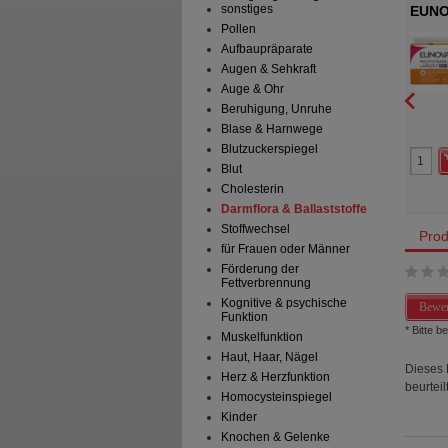
sonstiges
 Komplex
CENTRUM für Ihn 50+ Capletten
EUNO
Pollen
in HCL Kapseln
Gena GmbH
Haleon Germany GmbH
Aufbaupräparate
60
St
Kapseln
Augen & Sehkraft
Auge & Ohr
Beruhigung, Unruhe
0
10
Blase & Harnwege
39,95 €
UVP
**
34,99 €
Blutzuckerspiegel
 Preis
*
31,96 €
Unser Preis
*
27,99 €
Blut
aren
7,99 €
(
20%
)
Sie sparen
7,00 €
(
20%
)
Cholesterin
Darmflora & Ballaststoffe
Stoffwechsel
Prod
für Frauen oder Männer
Förderung der
Fettverbrennung
Kognitive & psychische
Bewer
Funktion
* Bitte 
Muskelfunktion
Haut, Haar, Nägel
Dieses 
Herz & Herzfunktion
beurteilt
Homocysteinspiegel
Kinder
Knochen & Gelenke