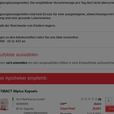
sergänzungsmittel. Die empfohlene Verzehrmenge pro Tag darf nicht überschr
.
sergänzungsmittel sind kein Ersatz für eine ausgewogene, abwechslungsreic
ung und eine gesunde Lebensweise.
lb der Reichweite von Kindern lagern.
gen zu den Inhaltsstoffen rufen Sie uns bitte kostenfrei
800 - 10 11 422 an.
ufsliste auswählen
ssen
sich anmelden
um den ausgewählten Artikel in eine Einkaufsliste aufzunehm
er Apotheker empfiehlt:
OBACT 60plus Kapseln
HLH BioPharma GmbH
0
09489959
UVP
**
38,90 €
Deta
Unser Preis
*
26,49 €
60
St
Kapseln,
magensaftresistent
Sie sparen
12,41 €
(
32%
)