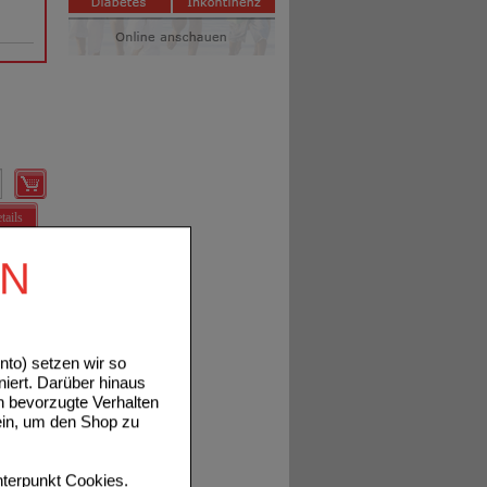
tails
EN
to) setzen wir so
niert. Darüber hinaus
tails
n bevorzugte Verhalten
ein, um den Shop zu
terpunkt
Cookies
.