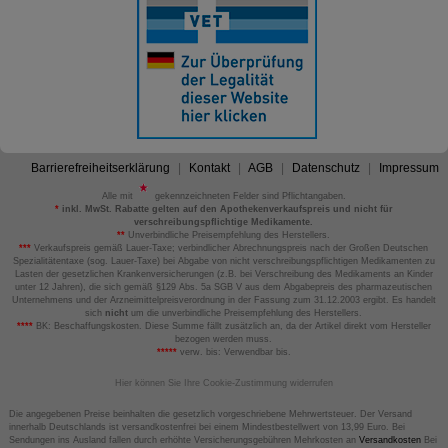
Barrierefreiheitserklärung
Kontakt
AGB
Datenschutz
Impressum
Alle mit
gekennzeichneten Felder sind Pflichtangaben.
*
inkl. MwSt. Rabatte gelten auf den Apothekenverkaufspreis und nicht für
verschreibungspflichtige Medikamente.
**
Unverbindliche Preisempfehlung des Herstellers.
***
Verkaufspreis gemäß Lauer-Taxe; verbindlicher Abrechnungspreis nach der Großen Deutschen
Spezialitätentaxe (sog. Lauer-Taxe) bei Abgabe von nicht verschreibungspflichtigen Medikamenten zu
Lasten der gesetzlichen Krankenversicherungen (z.B. bei Verschreibung des Medikaments an Kinder
unter 12 Jahren), die sich gemäß §129 Abs. 5a SGB V aus dem Abgabepreis des pharmazeutischen
Unternehmens und der Arzneimittelpreisverordnung in der Fassung zum 31.12.2003 ergibt. Es handelt
sich
nicht
um die unverbindliche Preisempfehlung des Herstellers.
****
BK: Beschaffungskosten. Diese Summe fällt zusätzlich an, da der Artikel direkt vom Hersteller
bezogen werden muss.
*****
verw. bis: Verwendbar bis.
Hier können Sie Ihre Cookie-Zustimmung widerrufen
Die angegebenen Preise beinhalten die gesetzlich vorgeschriebene Mehrwertsteuer. Der Versand
innerhalb Deutschlands ist versandkostenfrei bei einem Mindestbestellwert von 13,99 Euro. Bei
Sendungen ins Ausland fallen durch erhöhte Versicherungsgebühren Mehrkosten an
Versandkosten
Bei