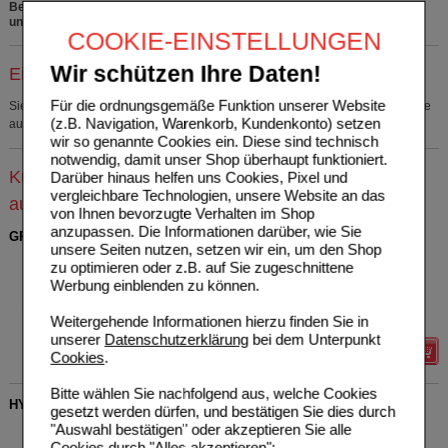
Bei Fragen zu den Inhaltsstoffen rufen Sie uns bitte kostenfrei
unter 0800 - 10 11 422 an.
COOKIE-EINSTELLUNGEN
Wir schützen Ihre Daten!
Einkaufsliste auswählen
Für die ordnungsgemäße Funktion unserer Website
Sie müssen
sich anmelden
um den ausgewählten Artikel in eine Einkaufsliste
(z.B. Navigation, Warenkorb, Kundenkonto) setzen
aufzunehmen.
wir so genannte Cookies ein. Diese sind technisch
notwendig, damit unser Shop überhaupt funktioniert.
Kunden, die dieses Produkt gekauft haben, kauften
Darüber hinaus helfen uns Cookies, Pixel und
vergleichbare Technologien, unsere Website an das
auch
von Ihnen bevorzugte Verhalten im Shop
anzupassen. Die Informationen darüber, wie Sie
GRÜNLIPPMUSCHEL 500 mg hochdosiert Kapseln
unsere Seiten nutzen, setzen wir ein, um den Shop
Vitamaze GmbH
7
zu optimieren oder z.B. auf Sie zugeschnittene
15300305
UVP
**
29,97 €
Werbung einblenden zu können.
Unser Preis
*
23,98 €
300
St
Kapseln
Sie sparen
5,99 €
(
20%
)
Weitergehende Informationen hierzu finden Sie in
unserer
Datenschutzerklärung
bei dem Unterpunkt
Details
Cookies
.
Bitte wählen Sie nachfolgend aus, welche Cookies
HYSAN Schnupfenspray
gesetzt werden dürfen, und bestätigen Sie dies durch
"Auswahl bestätigen" oder akzeptieren Sie alle
URSAPHARM Arzneimittel
10
GmbH
Cookies durch "Alles akzeptieren":
AVP
***
4,95 €