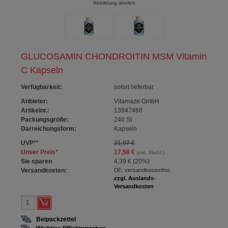
Abbildung ähnlich
GLUCOSAMIN CHONDROITIN MSM Vitamin
C Kapseln
Verfügbarkeit
:
sofort lieferbar
Anbieter:
Vitamaze GmbH
Artikelnr.:
13947468
Packungsgröße:
240
St
Darreichungsform:
Kapseln
UVP
**
21,97 €
Unser Preis
*
17,58 €
(inkl. MwSt.)
Sie sparen
4,39 €
(
20%
)
Versandkosten:
DE: versandkostenfrei
zzgl. Auslands-
Versandkosten
Beipackzettel