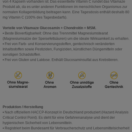
von 4 Kapseln vorhanden ist. Das essentielle Vitamin C rundet das Vitamaze
Produkt ab, da es unter anderen Funktionen im menschlichen Organismus zur
normalen Kollagenbildung beitragen kann. Eine Tagesdosis enthält deshalb 80
mg Vitamin C (100% des Tagesbedarfs).
Vorteile von Vitamaze Glucosamin + Chondroitin + MSM.
• Beste Bioverfügbarkeit: Ohne das Trennmittel Magnesiumstearat
(Magnesiumsalze der Speisefettsäuren) um die ideale Wirksamkeit zu erhalten.
• Frei von Farb- und Konservierungsstoffen, gentechnisch veränderten
Inhaltsstoffen sowie Pestiziden, Fungiziden, künstlichen Düngemitteln oder
sonstigen Schadstoffen.
• Frei von Gluten und Laktose. Enthält Glucosaminsulfat aus Krebstieren.
Produktion / Herstellung
• Nach offiziellem HACCP-Konzept in Deutschland produziert (Hazard Analysis
Critical Control Point). Es steht für eine Gefahrenanalyse und dient der
hygienischen Sicherheit von Lebensmitteln.
• Registriert beim Bundesamt für Verbraucherschutz und Lebensmittelsicherheit