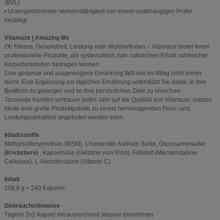
(BVL)
• Uneingeschränkte Verkehrsfähigkeit von einem unabhängigen Prüfer
bestätigt
Vitamaze | Amazing life
Ob Fitness, Gesundheit, Leistung oder Wohlbefinden – Vitamaze bietet Ihnen
professionelle Produkte, die systematisch zum natürlichen Erhalt zahlreicher
Körperfunktionen beitragen können.
Eine gesunde und ausgewogene Ernährung fällt uns im Alltag nicht immer
leicht. Eine Ergänzung zur täglichen Ernährung unterstützt Sie dabei, in Ihre
Bestform zu gelangen und so Ihre persönlichen Ziele zu erreichen.
Tausende Kunden vertrauen jedes Jahr auf die Qualität von Vitamaze, sodass
heute eine große Produktpalette zu einem hervorragenden Preis- und
Leistungsverhältnis angeboten werden kann.
Inhaltsstoffe
Methylsulfonylmethan (MSM), Chondroitin Natrium Sulfat, Glucosaminsulfat
(Krebstiere)
, Kapselhülle (Gelatine vom Rind), Füllstoff (Mikrokristalline
Cellulose), L-Ascorbinsäure (Vitamin C).
Inhalt
208,8 g = 240 Kapseln
Gebrauchshinweise
Täglich 2x2 Kapsel mit ausreichend Wasser einnehmen.