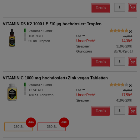
Details
VITAMIN D3 K2 1000 I.E./10 µg hochdosiert Tropfen
Vitamaze GmbH
2
16819311
UVP
**
17,97 €
Unser Preis
*
14,38 €
50
ml
Tropfen
Sie sparen
3,59 €
(
20%
)
Grundpreis
287,60 €
pro 1 l
Details
VITAMIN C 1000 mg hochdosiert+Zink vegan Tabletten
Vitamaze GmbH
7
12741411
UVP
**
21,97 €
Unser Preis
*
17,58 €
180
St
Tabletten
Sie sparen
4,39 €
(
20%
)
Details
20%
20%
180 St
360 St