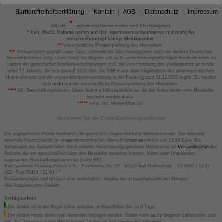
Barrierefreiheitserklärung
Kontakt
AGB
Datenschutz
Impressum
Alle mit
gekennzeichneten Felder sind Pflichtangaben.
*
inkl. MwSt. Rabatte gelten auf den Apothekenverkaufspreis und nicht für
verschreibungspflichtige Medikamente.
**
Unverbindliche Preisempfehlung des Herstellers.
***
Verkaufspreis gemäß Lauer-Taxe; verbindlicher Abrechnungspreis nach der Großen Deutschen
Spezialitätentaxe (sog. Lauer-Taxe) bei Abgabe von nicht verschreibungspflichtigen Medikamenten zu
Lasten der gesetzlichen Krankenversicherungen (z.B. bei Verschreibung des Medikaments an Kinder
unter 12 Jahren), die sich gemäß §129 Abs. 5a SGB V aus dem Abgabepreis des pharmazeutischen
Unternehmens und der Arzneimittelpreisverordnung in der Fassung zum 31.12.2003 ergibt. Es handelt
sich
nicht
um die unverbindliche Preisempfehlung des Herstellers.
****
BK: Beschaffungskosten. Diese Summe fällt zusätzlich an, da der Artikel direkt vom Hersteller
bezogen werden muss.
*****
verw. bis: Verwendbar bis.
Hier können Sie Ihre Cookie-Zustimmung widerrufen
Die angegebenen Preise beinhalten die gesetzlich vorgeschriebene Mehrwertsteuer. Der Versand
innerhalb Deutschlands ist versandkostenfrei bei einem Mindestbestellwert von 13,99 Euro. Bei
Sendungen ins Ausland fallen durch erhöhte Versicherungsgebühren Mehrkosten an
Versandkosten
Bei
Artikeln, die wir ausschließlich über den Hersteller beziehen können, fallen unter Umständen
sogenannte Beschaffungskosten an (siehe BK).
Bad Apotheke Henning Fichter e.K. - Frankfurter Str. 27 - 49214 Bad Rothenfelde - Tel 0800 / 10 11
422 - Fax 05424 / 21 64 47
Preisänderungen und Irrtümer sind vorbehalten. Abgabe nur in haushaltsüblichen Mengen.
Alle Angaben ohne Gewähr.
Verfügbarkeit:
Der Artikel ist in der Regel sofort lieferbar, in Einzelfällen bis zu 6 Tage.
Der Artikel muss direkt vom Hersteller bezogen werden. Daher kann es zu längeren Lieferzeiten und
ggf. Zusatzkosten (siehe BK) kommen. In diesem Fall werden Sie informiert.