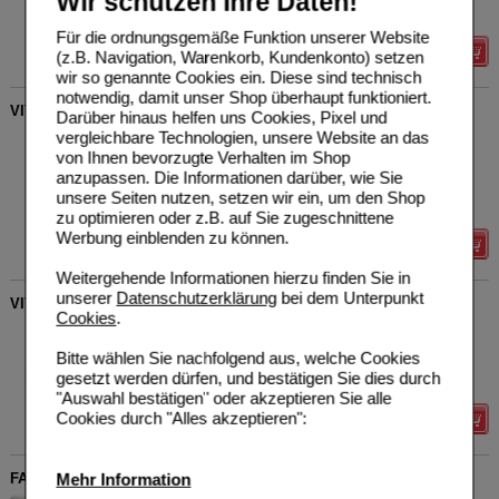
Wir schützen Ihre Daten!
Sie sparen
3,99 €
(
20%
)
Für die ordnungsgemäße Funktion unserer Website
Details
(z.B. Navigation, Warenkorb, Kundenkonto) setzen
wir so genannte Cookies ein. Diese sind technisch
notwendig, damit unser Shop überhaupt funktioniert.
VITAMIN D3 TROPFEN 1.000 I.E.
Darüber hinaus helfen uns Cookies, Pixel und
vergleichbare Technologien, unsere Website an das
Vitamaze GmbH
3
14439633
UVP
**
17,97 €
von Ihnen bevorzugte Verhalten im Shop
Unser Preis
*
14,38 €
50
ml
Tropfen
anzupassen. Die Informationen darüber, wie Sie
Sie sparen
3,59 €
(
20%
)
unsere Seiten nutzen, setzen wir ein, um den Shop
Grundpreis
287,60 €
pro 1 l
zu optimieren oder z.B. auf Sie zugeschnittene
Werbung einblenden zu können.
Details
Weitergehende Informationen hierzu finden Sie in
unserer
Datenschutzerklärung
bei dem Unterpunkt
VITAMIN C GEPUFFERT 1000 mg hochdosiert+Zink Tabl.
Cookies
.
Vitamaze GmbH
0
18750888
UVP
**
24,97 €
Bitte wählen Sie nachfolgend aus, welche Cookies
Unser Preis
*
19,98 €
360
St
Tabletten
gesetzt werden dürfen, und bestätigen Sie dies durch
Sie sparen
4,99 €
(
20%
)
"Auswahl bestätigen" oder akzeptieren Sie alle
Cookies durch "Alles akzeptieren":
Details
Mehr Information
FAIRNATURAL Vitamin D3 2500 I.E.+K2 MK-7 all-trans