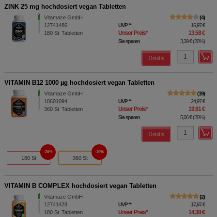
ZINK 25 mg hochdosiert vegan Tabletten
Vitamaze GmbH
4
12741486
UVP
**
16,97 €
Unser Preis
*
13,58 €
180
St
Tabletten
Sie sparen
3,39 €
(
20%
)
Details
VITAMIN B12 1000 µg hochdosiert vegan Tabletten
Vitamaze GmbH
19
18601094
UVP
**
24,97 €
Unser Preis
*
19,91 €
360
St
Tabletten
Sie sparen
5,06 €
(
20%
)
Details
20%
20%
180 St
360 St
VITAMIN B COMPLEX hochdosiert vegan Tabletten
Vitamaze GmbH
2
12741428
UVP
**
17,97 €
Unser Preis
*
14,38 €
180
St
Tabletten