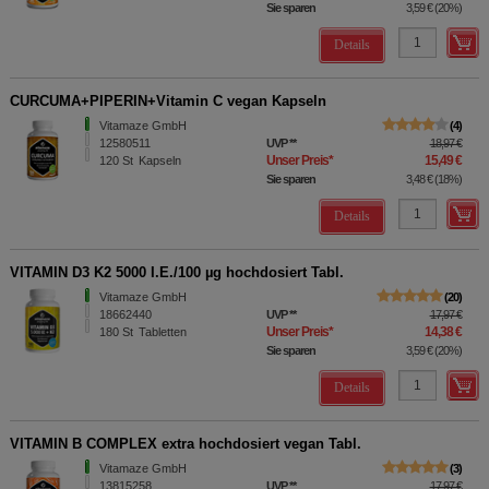
Sie sparen
3,59 €
(
20%
)
Details
CURCUMA+PIPERIN+Vitamin C vegan Kapseln
Vitamaze GmbH
4
12580511
UVP
**
18,97 €
Unser Preis
*
15,49 €
120
St
Kapseln
Sie sparen
3,48 €
(
18%
)
Details
VITAMIN D3 K2 5000 I.E./100 µg hochdosiert Tabl.
Vitamaze GmbH
20
18662440
UVP
**
17,97 €
Unser Preis
*
14,38 €
180
St
Tabletten
Sie sparen
3,59 €
(
20%
)
Details
VITAMIN B COMPLEX extra hochdosiert vegan Tabl.
Vitamaze GmbH
3
13815258
UVP
**
17,97 €