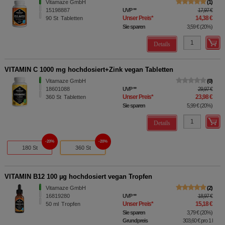
Vitamaze GmbH
1
15198887
UVP
**
17,97 €
Unser Preis
*
14,38 €
90
St
Tabletten
Sie sparen
3,59 €
(
20%
)
Details
VITAMIN C 1000 mg hochdosiert+Zink vegan Tabletten
Vitamaze GmbH
0
18601088
UVP
**
29,97 €
Unser Preis
*
23,98 €
360
St
Tabletten
Sie sparen
5,99 €
(
20%
)
Details
20%
20%
180 St
360 St
VITAMIN B12 100 µg hochdosiert vegan Tropfen
Vitamaze GmbH
2
16819280
UVP
**
18,97 €
Unser Preis
*
15,18 €
50
ml
Tropfen
Sie sparen
3,79 €
(
20%
)
Grundpreis
303,60 €
pro 1 l