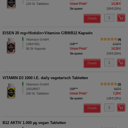
Unser Preis
*
14,38 €
120
St
Tabletten
Sie sparen
3,59 €
(
20%
)
Details
EISEN 20 mg+Histidin+Vitamine C/B9/B12 Kapseln
Vitamaze GmbH
4
13947451
UVP
**
17,97 €
Unser Preis
*
14,38 €
90
St
Kapseln
Sie sparen
3,59 €
(
20%
)
Details
VITAMIN D3 1000 I.E. daily vegetarisch Tabletten
Vitamaze GmbH
2
16018657
UVP
**
8,97 €
Unser Preis
*
7,29 €
200
St
Tabletten
Sie sparen
1,68 €
(
19%
)
Details
B12 AKTIV 1.000 µg vegan Tabletten