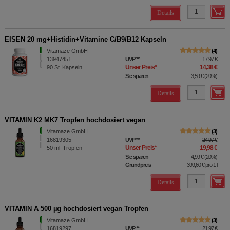
Details
EISEN 20 mg+Histidin+Vitamine C/B9/B12 Kapseln
Vitamaze GmbH
4
13947451
UVP
**
17,97 €
Unser Preis
*
14,38 €
90
St
Kapseln
Sie sparen
3,59 €
(
20%
)
Details
VITAMIN K2 MK7 Tropfen hochdosiert vegan
Vitamaze GmbH
3
16819305
UVP
**
24,97 €
Unser Preis
*
19,98 €
50
ml
Tropfen
Sie sparen
4,99 €
(
20%
)
Grundpreis
399,60 €
pro 1 l
Details
VITAMIN A 500 µg hochdosiert vegan Tropfen
Vitamaze GmbH
3
16819297
UVP
**
21,97 €