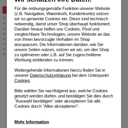
Bestellschein
Für die ordnungsgemäße Funktion unserer Website
Beratung und Service
(z.B. Navigation, Warenkorb, Kundenkonto) setzen
Allgemeine Information
wir so genannte Cookies ein. Diese sind technisch
Produktberatung
notwendig, damit unser Shop überhaupt funktioniert.
Meldung Arzneimittelrisiken
Darüber hinaus helfen uns Cookies, Pixel und
Zuzahlungsfreie Arzneien
vergleichbare Technologien, unsere Website an das
Angebote & Downloads
von Ihnen bevorzugte Verhalten im Shop
Newsletter
anzupassen. Die Informationen darüber, wie Sie
Neukundenprämie
unsere Seiten nutzen, setzen wir ein, um den Shop
Stellenangebote
zu optimieren oder z.B. auf Sie zugeschnittene
Werbung einblenden zu können.
Weitergehende Informationen hierzu finden Sie in
unserer
Datenschutzerklärung
bei dem Unterpunkt
Cookies
.
Bitte wählen Sie nachfolgend aus, welche Cookies
gesetzt werden dürfen, und bestätigen Sie dies durch
"Auswahl bestätigen" oder akzeptieren Sie alle
Cookies durch "Alles akzeptieren":
Mehr Information