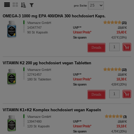
pro Seite
OMEGA-3 1000 mg EPA 400/DHA 300 hochdosiert Kaps.
Vitamaze GmbH
21
14347747
UVP
**
23,97 €
Unser Preis
*
19,40 €
90
St
Kapseln
Sie sparen
4,57 €
(
19%
)
Details
VITAMIN K2 200 µg hochdosiert vegan Tabletten
Vitamaze GmbH
22
12741457
UVP
**
22,97 €
Unser Preis
*
18,38 €
180
St
Tabletten
Sie sparen
4,59 €
(
20%
)
Details
VITAMIN K1+K2 Komplex hochdosiert vegan Kapseln
Vitamaze GmbH
3
13947480
UVP
**
23,97 €
Unser Preis
*
19,18 €
120
St
Kapseln
Sie sparen
4,79 €
(
20%
)