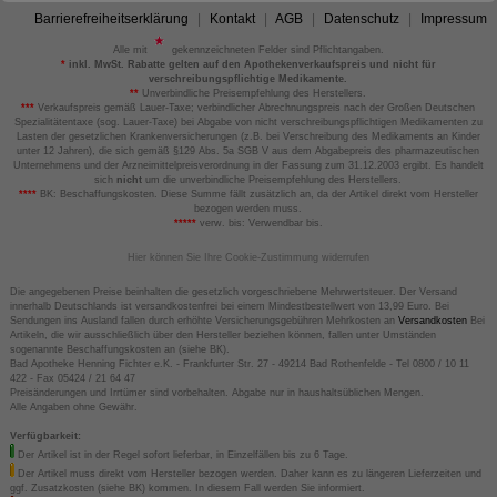
Barrierefreiheitserklärung
Kontakt
AGB
Datenschutz
Impressum
Alle mit
gekennzeichneten Felder sind Pflichtangaben.
*
inkl. MwSt. Rabatte gelten auf den Apothekenverkaufspreis und nicht für
verschreibungspflichtige Medikamente.
**
Unverbindliche Preisempfehlung des Herstellers.
***
Verkaufspreis gemäß Lauer-Taxe; verbindlicher Abrechnungspreis nach der Großen Deutschen
Spezialitätentaxe (sog. Lauer-Taxe) bei Abgabe von nicht verschreibungspflichtigen Medikamenten zu
Lasten der gesetzlichen Krankenversicherungen (z.B. bei Verschreibung des Medikaments an Kinder
unter 12 Jahren), die sich gemäß §129 Abs. 5a SGB V aus dem Abgabepreis des pharmazeutischen
Unternehmens und der Arzneimittelpreisverordnung in der Fassung zum 31.12.2003 ergibt. Es handelt
sich
nicht
um die unverbindliche Preisempfehlung des Herstellers.
****
BK: Beschaffungskosten. Diese Summe fällt zusätzlich an, da der Artikel direkt vom Hersteller
bezogen werden muss.
*****
verw. bis: Verwendbar bis.
Hier können Sie Ihre Cookie-Zustimmung widerrufen
Die angegebenen Preise beinhalten die gesetzlich vorgeschriebene Mehrwertsteuer. Der Versand
innerhalb Deutschlands ist versandkostenfrei bei einem Mindestbestellwert von 13,99 Euro. Bei
Sendungen ins Ausland fallen durch erhöhte Versicherungsgebühren Mehrkosten an
Versandkosten
Bei
Artikeln, die wir ausschließlich über den Hersteller beziehen können, fallen unter Umständen
sogenannte Beschaffungskosten an (siehe BK).
Bad Apotheke Henning Fichter e.K. - Frankfurter Str. 27 - 49214 Bad Rothenfelde - Tel 0800 / 10 11
422 - Fax 05424 / 21 64 47
Preisänderungen und Irrtümer sind vorbehalten. Abgabe nur in haushaltsüblichen Mengen.
Alle Angaben ohne Gewähr.
Verfügbarkeit:
Der Artikel ist in der Regel sofort lieferbar, in Einzelfällen bis zu 6 Tage.
Der Artikel muss direkt vom Hersteller bezogen werden. Daher kann es zu längeren Lieferzeiten und
ggf. Zusatzkosten (siehe BK) kommen. In diesem Fall werden Sie informiert.