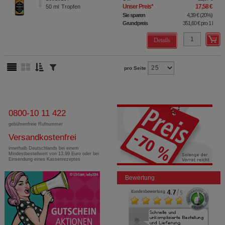
Unser Preis
*
17,58 €
50
ml
Tropfen
Sie sparen
4,39 €
(
20%
)
Grundpreis
351,60 €
pro 1 l
Details
pro Seite
0800-10 11 422
gebührenfreie Rufnummer
Versandkostenfrei
innerhalb Deutschlands bei einem
Mindestbestellwert von 13,99 Euro oder bei
Einsendung eines Kassenrezeptes
Bewertung