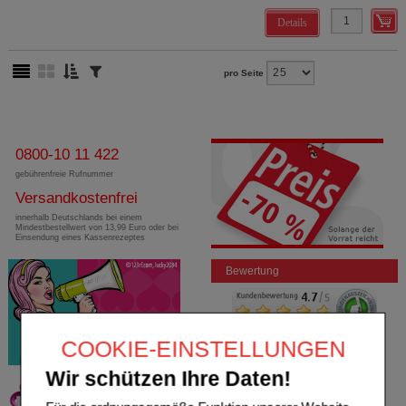
Details
pro Seite
0800-10 11 422
gebührenfreie Rufnummer
Versandkostenfrei
innerhalb Deutschlands bei einem
Mindestbestellwert von 13,99 Euro oder bei
Einsendung eines Kassenrezeptes
Bewertung
COOKIE-EINSTELLUNGEN
Wir schützen Ihre Daten!