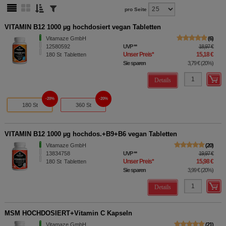
pro Seite
VITAMIN B12 1000 µg hochdosiert vegan Tabletten
Vitamaze GmbH
6
12580592
UVP
**
18,97 €
Unser Preis
*
15,18 €
180
St
Tabletten
Sie sparen
3,79 €
(
20%
)
Details
20%
20%
180 St
360 St
VITAMIN B12 1000 µg hochdos.+B9+B6 vegan Tabletten
Vitamaze GmbH
20
13834758
UVP
**
19,97 €
Unser Preis
*
15,98 €
180
St
Tabletten
Sie sparen
3,99 €
(
20%
)
Details
MSM HOCHDOSIERT+Vitamin C Kapseln
Vitamaze GmbH
21