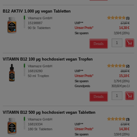
B12 AKTIV 1.000 µg vegan Tabletten
Vitamaze GmbH
1
15198887
UVP
**
17,97 €
Unser Preis
*
14,38 €
90
St
Tabletten
Sie sparen
3,59 €
(
20%
)
Details
VITAMIN B12 100 µg hochdosiert vegan Tropfen
Vitamaze GmbH
2
16819280
UVP
**
18,97 €
Unser Preis
*
15,18 €
50
ml
Tropfen
Sie sparen
3,79 €
(
20%
)
Grundpreis
303,60 €
pro 1 l
Details
VITAMIN B12 500 µg hochdosiert vegan Tabletten
Vitamaze GmbH
3
16819334
UVP
**
17,97 €
Unser Preis
*
14,38 €
180
St
Tabletten
Sie sparen
3,59 €
(
20%
)