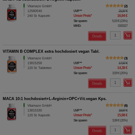
Vitamaze GmbH
2
12580540
UVP
**
21,97 €
Unser Preis
*
16,94 €
240
St
Kapseln
Sie sparen
5,03 €
(
23%
)
MHD:
03/2027
Details
VITAMIN B COMPLEX extra hochdosiert vegan Tabl.
Vitamaze GmbH
3
13815258
UVP
**
17,97 €
Unser Preis
*
14,38 €
120
St
Tabletten
Sie sparen
3,59 €
(
20%
)
Details
MACA 10:1 hochdosiert+L-Arginin+OPC+Vit.vegan Kps.
Vitamaze GmbH
6
13815330
UVP
**
19,97 €
Unser Preis
*
15,98 €
120
St
Kapseln
Sie sparen
3,99 €
(
20%
)
Details