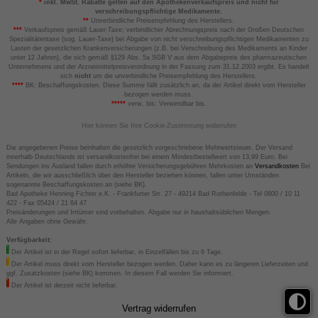
*
inkl. MwSt. Rabatte gelten auf den Apothekenverkaufspreis und nicht für
verschreibungspflichtige Medikamente.
**
Unverbindliche Preisempfehlung des Herstellers.
***
Verkaufspreis gemäß Lauer-Taxe; verbindlicher Abrechnungspreis nach der Großen Deutschen
Spezialitätentaxe (sog. Lauer-Taxe) bei Abgabe von nicht verschreibungspflichtigen Medikamenten zu
Lasten der gesetzlichen Krankenversicherungen (z.B. bei Verschreibung des Medikaments an Kinder
unter 12 Jahren), die sich gemäß §129 Abs. 5a SGB V aus dem Abgabepreis des pharmazeutischen
Unternehmens und der Arzneimittelpreisverordnung in der Fassung zum 31.12.2003 ergibt. Es handelt
sich
nicht
um die unverbindliche Preisempfehlung des Herstellers.
****
BK: Beschaffungskosten. Diese Summe fällt zusätzlich an, da der Artikel direkt vom Hersteller
bezogen werden muss.
*****
verw. bis: Verwendbar bis.
Hier können Sie Ihre Cookie-Zustimmung widerrufen
Die angegebenen Preise beinhalten die gesetzlich vorgeschriebene Mehrwertsteuer. Der Versand
innerhalb Deutschlands ist versandkostenfrei bei einem Mindestbestellwert von 13,99 Euro. Bei
Sendungen ins Ausland fallen durch erhöhte Versicherungsgebühren Mehrkosten an
Versandkosten
Bei
Artikeln, die wir ausschließlich über den Hersteller beziehen können, fallen unter Umständen
sogenannte Beschaffungskosten an (siehe BK).
Bad Apotheke Henning Fichter e.K. - Frankfurter Str. 27 - 49214 Bad Rothenfelde - Tel 0800 / 10 11
422 - Fax 05424 / 21 64 47
Preisänderungen und Irrtümer sind vorbehalten. Abgabe nur in haushaltsüblichen Mengen.
Alle Angaben ohne Gewähr.
Verfügbarkeit:
Der Artikel ist in der Regel sofort lieferbar, in Einzelfällen bis zu 6 Tage.
Der Artikel muss direkt vom Hersteller bezogen werden. Daher kann es zu längeren Lieferzeiten und
ggf. Zusatzkosten (siehe BK) kommen. In diesem Fall werden Sie informiert.
Der Artikel ist derzeit nicht lieferbar.
Vertrag widerrufen