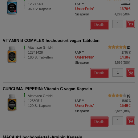
12580563
UVP
**
20,97 €
Unser Preis
*
16,78 €
360
St
Kapseln
Sie sparen
4,19 €
(
20%
)
Details
VITAMIN B COMPLEX hochdosiert vegan Tabletten
Vitamaze GmbH
2
12741428
UVP
**
17,97 €
Unser Preis
*
14,38 €
180
St
Tabletten
Sie sparen
3,59 €
(
20%
)
Details
CURCUMA+PIPERIN+Vitamin C vegan Kapseln
Vitamaze GmbH
4
12580511
UVP
**
18,97 €
Unser Preis
*
15,49 €
120
St
Kapseln
Sie sparen
3,48 €
(
18%
)
Details
MACA 4:1 hochdosiert+L-Arginin Kapseln