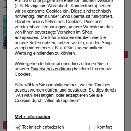
Für die ordnungsgemäße Funktion unserer Website
(z.B. Navigation, Warenkorb, Kundenkonto) setzen
wir so genannte Cookies ein. Diese sind technisch
notwendig, damit unser Shop überhaupt funktioniert.
Darüber hinaus helfen uns Cookies, Pixel und
vergleichbare Technologien, unsere Website an das
von Ihnen bevorzugte Verhalten im Shop
anzupassen. Die Informationen darüber, wie Sie
unsere Seiten nutzen, setzen wir ein, um den Shop
zu optimieren oder z.B. auf Sie zugeschnittene
Werbung einblenden zu können.
Bestellung
Hilfe zur Anmeldung
Weitergehende Informationen hierzu finden Sie in
Hilfe zum Bestellvorgang
unserer
Datenschutzerklärung
bei dem Unterpunkt
Zahlungsmöglichkeiten
Cookies
.
Rezepte einlösen
Freiumschläge anfordern
Bitte wählen Sie nachfolgend aus, welche Cookies
Freiumschläge downloaden
gesetzt werden dürfen, und bestätigen Sie dies durch
Auslandsbestellung
"Auswahl bestätigen" oder akzeptieren Sie alle
Reklamation
Cookies durch "Alles akzeptieren":
Widerrufsformular
Problembehebung
Bestellschein
Mehr Information
Beratung und Service
Technisch Notwendig:
Technisch erforderlich
Hierbei handelt es sich um
Komfort