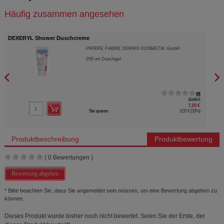
Häufig zusammen angesehen
DEXERYL Shower Duschcreme
DEXE
PIERRE FABRE DERMO KOSMETIK GmbH
200
ml
Duschgel
0
10,80 €
7,25 €
Sie sparen
3,55 €
(
33%
)
Produktbeschreibung
Produktbewertung
(
0
Bewertungen )
Bewertung abgeben
* Bitte beachten Sie, dass Sie angemeldet sein müssen, um eine Bewertung abgeben zu
können.
Dieses Produkt wurde bisher noch nicht bewertet. Seien Sie der Erste, der