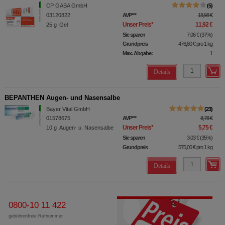
CP GABA GmbH
5
03120822
AVP
***
18,98 €
Unser Preis
*
11,92 €
25
g
Gel
Sie sparen
7,06 €
(
37%
)
Grundpreis
476,80 €
pro 1 kg
Max. Abgabe:
1
Details
BEPANTHEN Augen- und Nasensalbe
Bayer Vital GmbH
23
01578675
AVP
***
8,78 €
Unser Preis
*
5,75 €
10
g
Augen- u. Nasensalbe
Sie sparen
3,03 €
(
35%
)
Grundpreis
575,00 €
pro 1 kg
Details
0800-10 11 422
gebührenfreie Rufnummer