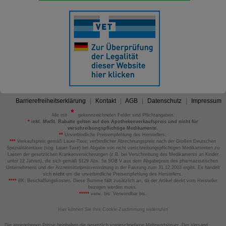
Barrierefreiheitserklärung
Kontakt
AGB
Datenschutz
Impressum
Alle mit
gekennzeichneten Felder sind Pflichtangaben.
*
inkl. MwSt. Rabatte gelten auf den Apothekenverkaufspreis und nicht für
verschreibungspflichtige Medikamente.
**
Unverbindliche Preisempfehlung des Herstellers.
***
Verkaufspreis gemäß Lauer-Taxe; verbindlicher Abrechnungspreis nach der Großen Deutschen
Spezialitätentaxe (sog. Lauer-Taxe) bei Abgabe von nicht verschreibungspflichtigen Medikamenten zu
Lasten der gesetzlichen Krankenversicherungen (z.B. bei Verschreibung des Medikaments an Kinder
unter 12 Jahren), die sich gemäß §129 Abs. 5a SGB V aus dem Abgabepreis des pharmazeutischen
Unternehmens und der Arzneimittelpreisverordnung in der Fassung zum 31.12.2003 ergibt. Es handelt
sich
nicht
um die unverbindliche Preisempfehlung des Herstellers.
****
BK: Beschaffungskosten. Diese Summe fällt zusätzlich an, da der Artikel direkt vom Hersteller
bezogen werden muss.
*****
verw. bis: Verwendbar bis.
Hier können Sie Ihre Cookie-Zustimmung widerrufen
Die angegebenen Preise beinhalten die gesetzlich vorgeschriebene Mehrwertsteuer. Der Versand