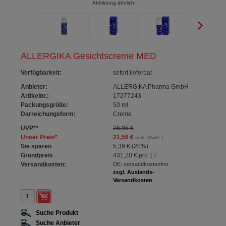
Abbildung ähnlich
ALLERGIKA Gesichtscreme MED
Verfügbarkeit
:
sofort lieferbar
Anbieter:
ALLERGIKA Pharma GmbH
Artikelnr.:
17277243
Packungsgröße:
50
ml
Darreichungsform:
Creme
UVP
**
26,95 €
Unser Preis
*
21,56 €
(inkl. MwSt.)
Sie sparen
5,39 €
(
20%
)
Grundpreis
431,20 €
pro 1 l
Versandkosten:
DE: versandkostenfrei
zzgl. Auslands-
Versandkosten
Suche Produkt
Suche Anbieter