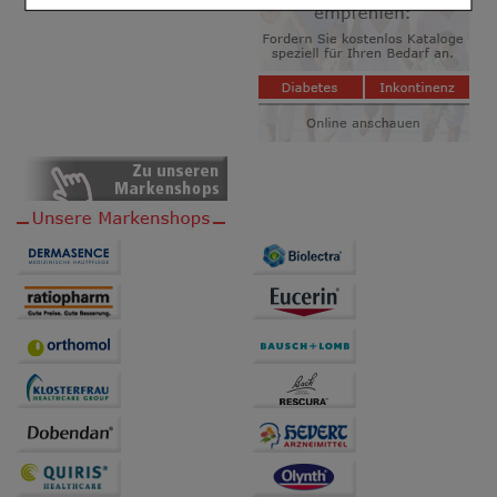
Einkaufserlebnis noch ansprechender zu gestalten,
beispielsweise für die Wiedererkennung des
Besuchers oder unsere Seite an bevorzugte
Verhaltensweisen (z.B. Spracheinstellung)
anzupassen. Komfort-Cookies ermöglichen es uns
auch auf Ihre Bedürfnisse zugeschrittene Inhalte
anzuzeigen und unser Partnerprogramm zu
betreiben.
Statistik & Tracking:
Hierüber lassen sich
Informationen über die Art und Weise der Nutzung
unserer Website sammeln, mit deren Hilfe wir unsere
Website weiter für Sie optimieren können, den Inhalt
auf unserer Website aber auch die Werbung auf
Drittseiten möglichst relevant für Sie zu gestalten.
Bitte beachten Sie, dass Daten hierfür teilweise an
Dritte wie z.B. Google oder soziale Medien
übertragen werden.