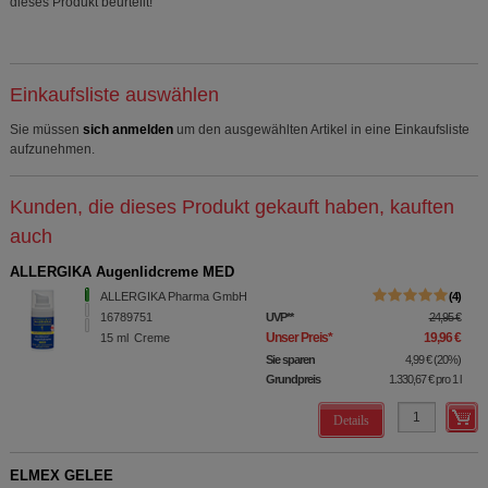
dieses Produkt beurteilt!
Einkaufsliste auswählen
Sie müssen
sich anmelden
um den ausgewählten Artikel in eine Einkaufsliste
aufzunehmen.
Kunden, die dieses Produkt gekauft haben, kauften
auch
ALLERGIKA Augenlidcreme MED
ALLERGIKA Pharma GmbH
4
16789751
UVP
**
24,95 €
Unser Preis
*
19,96 €
15
ml
Creme
Sie sparen
4,99 €
(
20%
)
Grundpreis
1.330,67 €
pro 1 l
Details
ELMEX GELEE