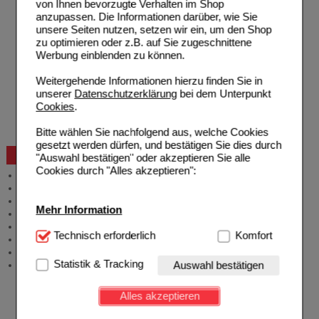
von Ihnen bevorzugte Verhalten im Shop
Hilfe zur Anmeldung
anzupassen. Die Informationen darüber, wie Sie
Hilfe zum Bestellvorgang
unsere Seiten nutzen, setzen wir ein, um den Shop
Zahlungsmöglichkeiten
zu optimieren oder z.B. auf Sie zugeschnittene
Rezepte einlösen
Werbung einblenden zu können.
Freiumschläge anfordern
Freiumschläge downloaden
Weitergehende Informationen hierzu finden Sie in
Auslandsbestellung
unserer
Datenschutzerklärung
bei dem Unterpunkt
Reklamation
Cookies
.
Widerrufsformular
Problembehebung
Bitte wählen Sie nachfolgend aus, welche Cookies
Bestellschein
gesetzt werden dürfen, und bestätigen Sie dies durch
Beratung und Service
"Auswahl bestätigen" oder akzeptieren Sie alle
Cookies durch "Alles akzeptieren":
Allgemeine Information
Produktberatung
Meldung Arzneimittelrisiken
Mehr Information
Zuzahlungsfreie Arzneien
Angebote & Downloads
Technisch Notwendig:
Technisch erforderlich
Hierbei handelt es sich um
Komfort
Newsletter
Cookies, die für die Grundfunktionen unserer
Neukundenprämie
Website notwendig sind (z.B. Navigation, Warenkorb,
Statistik & Tracking
Auswahl bestätigen
Stellenangebote
Kundenkonto), weshalb auf diese nicht verzichtet
werden kann.
Alles akzeptieren
Komfort:
Diese Cookies werden genutzt um das