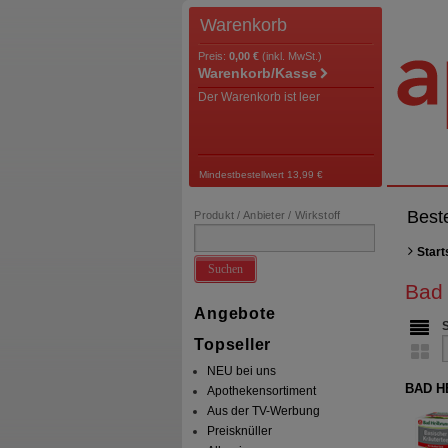
Warenkorb
Preis:
0,00 €
(inkl. MwSt.)
Warenkorb/Kasse
Der Warenkorb ist leer
Mindestbestellwert 13,99 €
Best
Produkt / Anbieter / Wirkstoff
Start
Suchen
Bad 
Angebote
Topseller
NEU bei uns
BAD HE
Apothekensortiment
Aus der TV-Werbung
Preisknüller