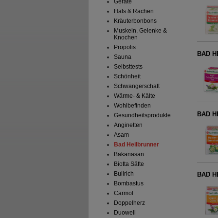
Geräte
Hals & Rachen
Kräuterbonbons
Muskeln, Gelenke &
Knochen
Propolis
BAD HE
Sauna
Selbsttests
Schönheit
Schwangerschaft
Wärme- & Kälte
Wohlbefinden
BAD HE
Gesundheitsprodukte
Anginetten
Asam
Bad Heilbrunner
Bakanasan
Biotta Säfte
Bullrich
BAD HE
Bombastus
Carmol
Doppelherz
Duowell