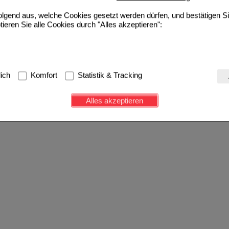
pro Seite
1
2
folgend aus, welche Cookies gesetzt werden dürfen, und bestätigen S
tieren Sie alle Cookies durch "Alles akzeptieren":
g:
Hierbei handelt es sich um Cookies, die für die Grundfunktionen u
lich
Komfort
Statistik & Tracking
avigation, Warenkorb, Kundenkonto), weshalb auf diese nicht verzich
s werden genutzt um das Einkaufserlebnis noch ansprechender zu g
Alles akzeptieren
e Wiedererkennung des Besuchers oder unsere Seite an bevorzugte Ve
zupassen. Komfort-Cookies ermöglichen es uns auch auf Ihre Bedürf
d unser Partnerprogramm zu betreiben.
ierüber lassen sich Informationen über die Art und Weise der Nutzu
fe wir unsere Website weiter für Sie optimieren können, den Inhalt a
ittseiten möglichst relevant für Sie zu gestalten. Bitte beachten Sie
e z.B. Google oder soziale Medien übertragen werden.