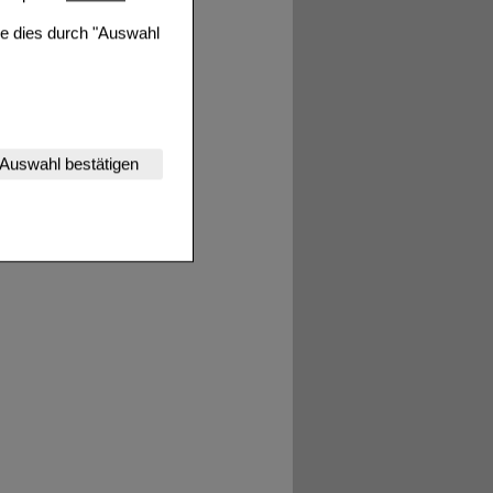
ie dies durch "Auswahl
nserer Website
Auswahl bestätigen
tet werden kann.
estalten,
rhaltensweisen (z.B.
nisse zugeschrittene
ng unserer Website
uf unserer Website aber
, dass Daten hierfür