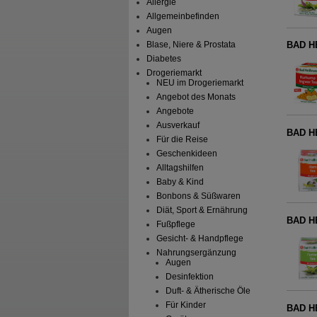
Allergie
Allgemeinbefinden
Augen
Blase, Niere & Prostata
BAD HE
Diabetes
Drogeriemarkt
NEU im Drogeriemarkt
Angebot des Monats
Angebote
Ausverkauf
BAD HE
Für die Reise
Geschenkideen
Alltagshilfen
Baby & Kind
Bonbons & Süßwaren
Diät, Sport & Ernährung
BAD HE
Fußpflege
Gesicht- & Handpflege
Nahrungsergänzung
Augen
Desinfektion
Duft- & Ätherische Öle
Für Kinder
BAD H