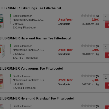
ILBRUNNER Erkältungs Tee Filterbeutel
Bad Heilbrunner
0
Unser Preis
*
2,59 €
Naturheilm.GmbH&Co.KG
04842227
Grundpreis
161,88 €
pro 1 kg
8X2.0
g
Filterbeutel
ILBRUNNER Hals- und Rachen Tee Filterbeutel
Bad Heilbrunner
0
Unser Preis
*
2,59 €
Naturheilm.GmbH&Co.KG
04261223
Grundpreis
185,00 €
pro 1 kg
8X1.75
g
Filterbeutel
ILBRUNNER Verdauungs Tee Filterbeutel
Bad Heilbrunner
0
Unser Preis
*
2,38 €
Naturheilm.GmbH&Co.KG
04836847
Grundpreis
148,75 €
pro 1 kg
8X2.0
g
Filterbeutel
ILBRUNNER Herz- und Kreislauf Tee Filterbeutel
Bad Heilbrunner
0