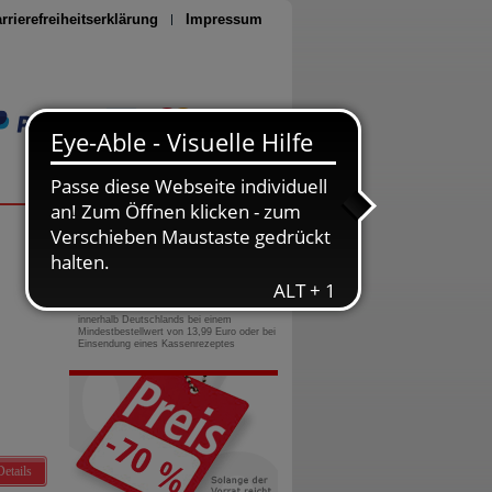
rrierefreiheitserklärung
Impressum
Seite drucken
0800-10 11 422
gebührenfreie Rufnummer
Versandkostenfrei
innerhalb Deutschlands bei einem
Mindestbestellwert von 13,99 Euro oder bei
Einsendung eines Kassenrezeptes
Details