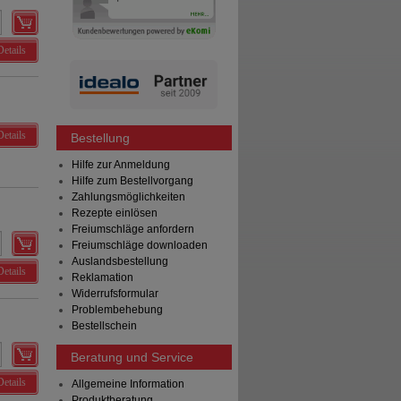
Details
Details
Bestellung
Hilfe zur Anmeldung
Hilfe zum Bestellvorgang
Zahlungsmöglichkeiten
Rezepte einlösen
Freiumschläge anfordern
Freiumschläge downloaden
Auslandsbestellung
Details
Reklamation
Widerrufsformular
Problembehebung
Bestellschein
Beratung und Service
Details
Allgemeine Information
Produktberatung