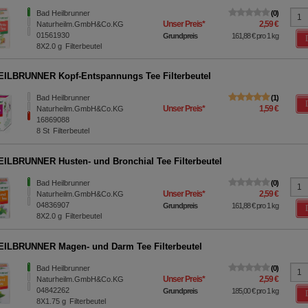
Bad Heilbrunner
0
Unser Preis
*
2,59 €
Naturheilm.GmbH&Co.KG
01561930
Grundpreis
161,88 €
pro 1 kg
8X2.0
g
Filterbeutel
ILBRUNNER Kopf-Entspannungs Tee Filterbeutel
Bad Heilbrunner
1
Unser Preis
*
1,59 €
Naturheilm.GmbH&Co.KG
16869088
8
St
Filterbeutel
ILBRUNNER Husten- und Bronchial Tee Filterbeutel
Bad Heilbrunner
0
Unser Preis
*
2,59 €
Naturheilm.GmbH&Co.KG
04836907
Grundpreis
161,88 €
pro 1 kg
8X2.0
g
Filterbeutel
ILBRUNNER Magen- und Darm Tee Filterbeutel
Bad Heilbrunner
0
Unser Preis
*
2,59 €
Naturheilm.GmbH&Co.KG
04842262
Grundpreis
185,00 €
pro 1 kg
8X1.75
g
Filterbeutel