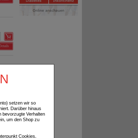
Details
EN
Details
to) setzen wir so
niert. Darüber hinaus
n bevorzugte Verhalten
ein, um den Shop zu
Details
terpunkt
Cookies
.