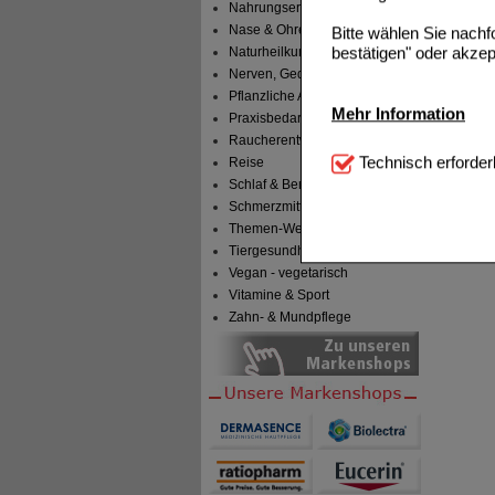
Nahrungsergänzung
Nase & Ohren
Bitte wählen Sie nach
bestätigen" oder akzep
Naturheilkunde
Nerven, Gedächtnis & Gemüt
Pflanzliche Arzneimittel
Mehr Information
Praxisbedarf
Raucherentwöhnung
Technisch Notwendi
Technisch erforder
Reise
notwendig sind (z.B. N
Schlaf & Beruhigung
Schmerzmittel
Komfort:
Diese Cookie
Themen-Welten
beispielsweise für di
Tiergesundheit & Tierbedarf
Spracheinstellung) an
Inhalte anzuzeigen un
Vegan - vegetarisch
Vitamine & Sport
Statistik & Tracking:
H
Zahn- & Mundpflege
sammeln, mit deren Hil
auch die Werbung auf Dr
teilweise an Dritte wi