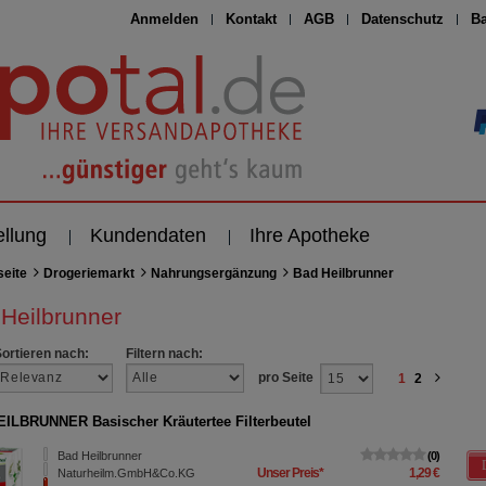
Anmelden
Kontakt
AGB
Datenschutz
Ba
ellung
Kundendaten
Ihre Apotheke
seite
Drogeriemarkt
Nahrungsergänzung
Bad Heilbrunner
Heilbrunner
Sortieren nach:
Filtern nach:
pro Seite
1
2
ILBRUNNER Basischer Kräutertee Filterbeutel
Bad Heilbrunner
0
Unser Preis
*
1,29 €
Naturheilm.GmbH&Co.KG