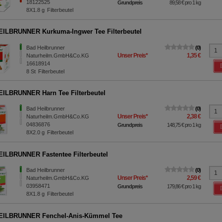
18122525
Grundpreis
89,58 €
pro 1 kg
8X1.8
g
Filterbeutel
ILBRUNNER Kurkuma-Ingwer Tee Filterbeutel
Bad Heilbrunner
0
Unser Preis
*
1,35 €
Naturheilm.GmbH&Co.KG
16618914
8
St
Filterbeutel
ILBRUNNER Harn Tee Filterbeutel
Bad Heilbrunner
0
Unser Preis
*
2,38 €
Naturheilm.GmbH&Co.KG
04836876
Grundpreis
148,75 €
pro 1 kg
8X2.0
g
Filterbeutel
ILBRUNNER Fastentee Filterbeutel
Bad Heilbrunner
0
Unser Preis
*
2,59 €
Naturheilm.GmbH&Co.KG
03958471
Grundpreis
179,86 €
pro 1 kg
8X1.8
g
Filterbeutel
EILBRUNNER Fenchel-Anis-Kümmel Tee