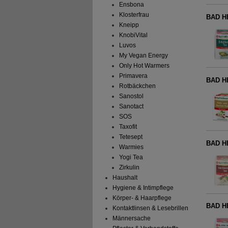
Ensbona
Klosterfrau
BAD HE
Kneipp
KnobiVital
Luvos
My Vegan Energy
Only Hot Warmers
Primavera
BAD HE
Rotbäckchen
Sanostol
Sanotact
SOS
Taxofit
Tetesept
BAD HE
Warmies
Yogi Tea
Zirkulin
Haushalt
Hygiene & Intimpflege
Körper- & Haarpflege
BAD HE
Kontaktlinsen & Lesebrillen
Männersache