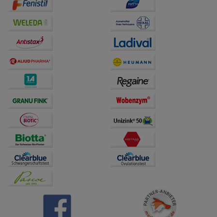
Drittseiten möglichst relevant für Sie zu gestalten.
Bitte beachten Sie, dass Daten hierfür teilweise an
Dritte wie z.B. Google oder soziale Medien
übertragen werden.