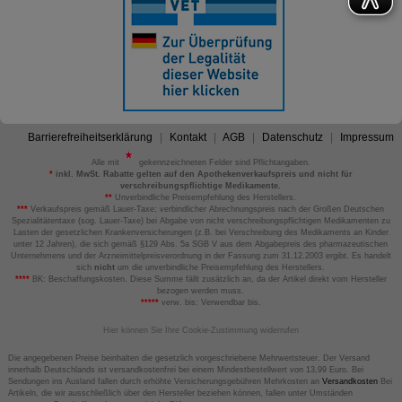
Barrierefreiheitserklärung
Kontakt
AGB
Datenschutz
Impressum
Alle mit
gekennzeichneten Felder sind Pflichtangaben.
*
inkl. MwSt. Rabatte gelten auf den Apothekenverkaufspreis und nicht für
verschreibungspflichtige Medikamente.
**
Unverbindliche Preisempfehlung des Herstellers.
***
Verkaufspreis gemäß Lauer-Taxe; verbindlicher Abrechnungspreis nach der Großen Deutschen
Spezialitätentaxe (sog. Lauer-Taxe) bei Abgabe von nicht verschreibungspflichtigen Medikamenten zu
Lasten der gesetzlichen Krankenversicherungen (z.B. bei Verschreibung des Medikaments an Kinder
unter 12 Jahren), die sich gemäß §129 Abs. 5a SGB V aus dem Abgabepreis des pharmazeutischen
Unternehmens und der Arzneimittelpreisverordnung in der Fassung zum 31.12.2003 ergibt. Es handelt
sich
nicht
um die unverbindliche Preisempfehlung des Herstellers.
****
BK: Beschaffungskosten. Diese Summe fällt zusätzlich an, da der Artikel direkt vom Hersteller
bezogen werden muss.
*****
verw. bis: Verwendbar bis.
Hier können Sie Ihre Cookie-Zustimmung widerrufen
Die angegebenen Preise beinhalten die gesetzlich vorgeschriebene Mehrwertsteuer. Der Versand
innerhalb Deutschlands ist versandkostenfrei bei einem Mindestbestellwert von 13,99 Euro. Bei
Sendungen ins Ausland fallen durch erhöhte Versicherungsgebühren Mehrkosten an
Versandkosten
Bei
Artikeln, die wir ausschließlich über den Hersteller beziehen können, fallen unter Umständen