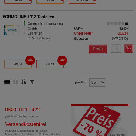
FORMOLINE L112 Tabletten
Certmedica International
0
GmbH
UVP
**
32,60 €
Unser Preis
*
21,83 €
01878414
48
St
Tabletten
Sie sparen
10,77 €
(
33%
)
Details
33%
34%
48 St
80 St
pro Seite
0800-10 11 422
gebührenfreie Rufnummer
Versandkostenfrei
innerhalb Deutschlands bei einem
Mindestbestellwert von 13,99 Euro oder bei