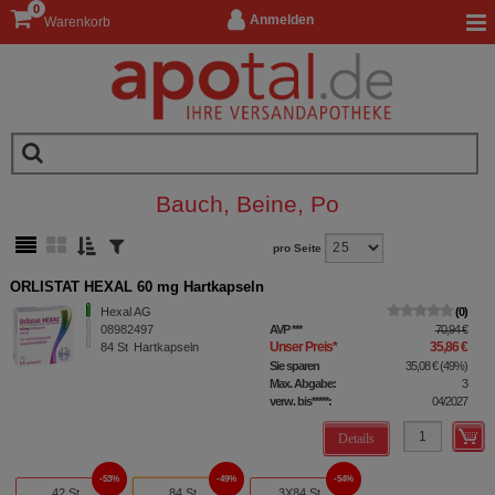
0
Anmelden
Warenkorb
Bauch, Beine, Po
pro Seite
ORLISTAT HEXAL 60 mg Hartkapseln
Hexal AG
0
08982497
AVP
***
70,94 €
Unser Preis
*
35,86 €
84
St
Hartkapseln
Sie sparen
35,08 €
(
49%
)
Max. Abgabe:
3
verw. bis*****:
04/2027
Details
53%
49%
54%
42 St
84 St
3X84 St