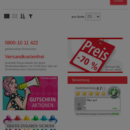
Details
pro Seite
0800-10 11 422
gebührenfreie Rufnummer
Versandkostenfrei
innerhalb Deutschlands bei einem
Mindestbestellwert von 13,99 Euro oder bei
Einsendung eines Kassenrezeptes
Bewertung