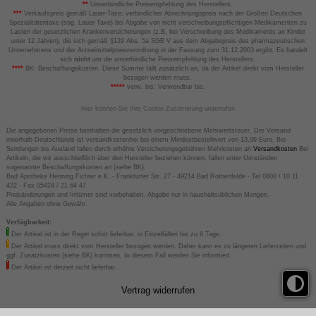
**
Unverbindliche Preisempfehlung des Herstellers.
***
Verkaufspreis gemäß Lauer-Taxe; verbindlicher Abrechnungspreis nach der Großen Deutschen
Spezialitätentaxe (sog. Lauer-Taxe) bei Abgabe von nicht verschreibungspflichtigen Medikamenten zu
Lasten der gesetzlichen Krankenversicherungen (z.B. bei Verschreibung des Medikaments an Kinder
unter 12 Jahren), die sich gemäß §129 Abs. 5a SGB V aus dem Abgabepreis des pharmazeutischen
Unternehmens und der Arzneimittelpreisverordnung in der Fassung zum 31.12.2003 ergibt. Es handelt
sich
nicht
um die unverbindliche Preisempfehlung des Herstellers.
****
BK: Beschaffungskosten. Diese Summe fällt zusätzlich an, da der Artikel direkt vom Hersteller
bezogen werden muss.
*****
verw. bis: Verwendbar bis.
Hier können Sie Ihre Cookie-Zustimmung widerrufen
Die angegebenen Preise beinhalten die gesetzlich vorgeschriebene Mehrwertsteuer. Der Versand
innerhalb Deutschlands ist versandkostenfrei bei einem Mindestbestellwert von 13,99 Euro. Bei
Sendungen ins Ausland fallen durch erhöhte Versicherungsgebühren Mehrkosten an
Versandkosten
Bei
Artikeln, die wir ausschließlich über den Hersteller beziehen können, fallen unter Umständen
sogenannte Beschaffungskosten an (siehe BK).
Bad Apotheke Henning Fichter e.K. - Frankfurter Str. 27 - 49214 Bad Rothenfelde - Tel 0800 / 10 11
422 - Fax 05424 / 21 64 47
Preisänderungen und Irrtümer sind vorbehalten. Abgabe nur in haushaltsüblichen Mengen.
Alle Angaben ohne Gewähr.
Verfügbarkeit:
Der Artikel ist in der Regel sofort lieferbar, in Einzelfällen bis zu 6 Tage.
Der Artikel muss direkt vom Hersteller bezogen werden. Daher kann es zu längeren Lieferzeiten und
ggf. Zusatzkosten (siehe BK) kommen. In diesem Fall werden Sie informiert.
Der Artikel ist derzeit nicht lieferbar.
Vertrag widerrufen