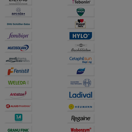
betreiben.
Statistik & Tracking:
Hierüber lassen sich
Informationen über die Art und Weise der Nutzung
unserer Website sammeln, mit deren Hilfe wir unsere
Website weiter für Sie optimieren können, den Inhalt
auf unserer Website aber auch die Werbung auf
Drittseiten möglichst relevant für Sie zu gestalten.
Bitte beachten Sie, dass Daten hierfür teilweise an
Dritte wie z.B. Google oder soziale Medien
übertragen werden.