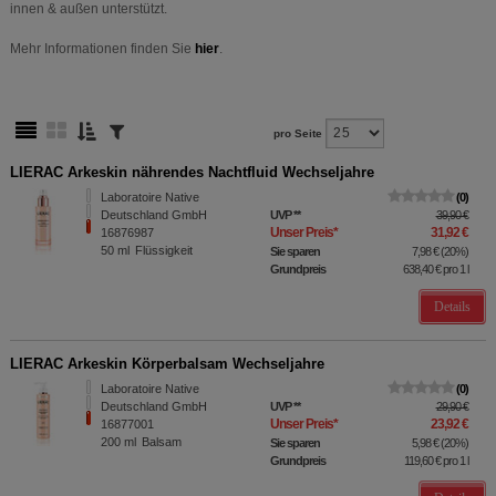
innen & außen unterstützt.
Mehr Informationen finden Sie
hier
.
pro Seite
LIERAC Arkeskin nährendes Nachtfluid Wechseljahre
Laboratoire Native
0
Deutschland GmbH
UVP
**
39,90 €
Unser Preis
*
31,92 €
16876987
50
ml
Flüssigkeit
Sie sparen
7,98 €
(
20%
)
Grundpreis
638,40 €
pro 1 l
Details
LIERAC Arkeskin Körperbalsam Wechseljahre
Laboratoire Native
0
Deutschland GmbH
UVP
**
29,90 €
Unser Preis
*
23,92 €
16877001
200
ml
Balsam
Sie sparen
5,98 €
(
20%
)
Grundpreis
119,60 €
pro 1 l