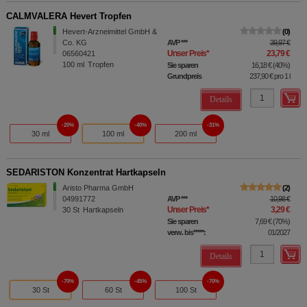
CALMVALERA Hevert Tropfen
Hevert-Arzneimittel GmbH &
0
Co. KG
AVP
***
39,97 €
Unser Preis
*
23,79 €
06560421
100
ml
Tropfen
Sie sparen
16,18 €
(
40%
)
Grundpreis
237,90 €
pro 1 l
Details
20%
40%
31%
30 ml
100 ml
200 ml
SEDARISTON Konzentrat Hartkapseln
Aristo Pharma GmbH
2
04991772
AVP
***
10,98 €
Unser Preis
*
3,29 €
30
St
Hartkapseln
Sie sparen
7,69 €
(
70%
)
verw. bis*****:
01/2027
Details
70%
45%
70%
30 St
60 St
100 St