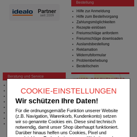
Bestellung
Hilfe zur Anmeldung
Hilfe zum Bestellvorgang
Zahlungsmöglichkeiten
Rezepte einlösen
Freiumschläge anfordern
Freiumschläge downloaden
Auslandsbestellung
Reklamation
Widerrufsformular
Problembehebung
Bestellschein
Beratung und Service
Allgemeine Information
COOKIE-EINSTELLUNGEN
Produktberatung
Meldung Arzneimittelrisiken
Wir schützen Ihre Daten!
Zuzahlungsfreie Arzneien
Angebote & Downloads
Für die ordnungsgemäße Funktion unserer Website
Newsletter
(z.B. Navigation, Warenkorb, Kundenkonto) setzen
Neukundenprämie
wir so genannte Cookies ein. Diese sind technisch
Stellenangebote
notwendig, damit unser Shop überhaupt funktioniert.
Darüber hinaus helfen uns Cookies, Pixel und