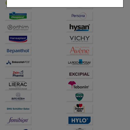
Komfort:
Diese Cookies werden genutzt um das
Einkaufserlebnis noch ansprechender zu gestalten,
beispielsweise für die Wiedererkennung des
Besuchers oder unsere Seite an bevorzugte
Verhaltensweisen (z.B. Spracheinstellung)
anzupassen. Komfort-Cookies ermöglichen es uns
auch auf Ihre Bedürfnisse zugeschrittene Inhalte
anzuzeigen und unser Partnerprogramm zu
betreiben.
Statistik & Tracking:
Hierüber lassen sich
Informationen über die Art und Weise der Nutzung
unserer Website sammeln, mit deren Hilfe wir unsere
Website weiter für Sie optimieren können, den Inhalt
auf unserer Website aber auch die Werbung auf
Drittseiten möglichst relevant für Sie zu gestalten.
Bitte beachten Sie, dass Daten hierfür teilweise an
Dritte wie z.B. Google oder soziale Medien
übertragen werden.