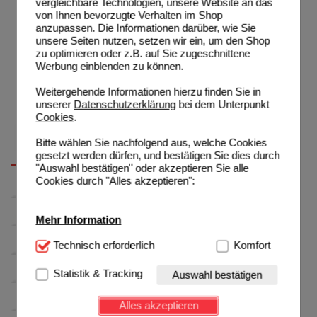
vergleichbare Technologien, unsere Website an das
von Ihnen bevorzugte Verhalten im Shop
anzupassen. Die Informationen darüber, wie Sie
unsere Seiten nutzen, setzen wir ein, um den Shop
zu optimieren oder z.B. auf Sie zugeschnittene
Werbung einblenden zu können.
Weitergehende Informationen hierzu finden Sie in
unserer
Datenschutzerklärung
bei dem Unterpunkt
Cookies
.
Bitte wählen Sie nachfolgend aus, welche Cookies
gesetzt werden dürfen, und bestätigen Sie dies durch
"Auswahl bestätigen" oder akzeptieren Sie alle
Cookies durch "Alles akzeptieren":
Mehr Information
Technisch Notwendig:
Technisch erforderlich
Hierbei handelt es sich um
Komfort
Cookies, die für die Grundfunktionen unserer
Website notwendig sind (z.B. Navigation, Warenkorb,
Statistik & Tracking
Auswahl bestätigen
Kundenkonto), weshalb auf diese nicht verzichtet
werden kann.
Alles akzeptieren