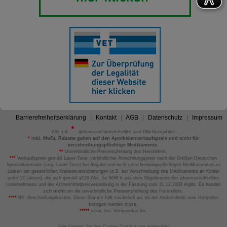
Barrierefreiheitserklärung
Kontakt
AGB
Datenschutz
Impressum
Alle mit
gekennzeichneten Felder sind Pflichtangaben.
*
inkl. MwSt. Rabatte gelten auf den Apothekenverkaufspreis und nicht für
verschreibungspflichtige Medikamente.
**
Unverbindliche Preisempfehlung des Herstellers.
***
Verkaufspreis gemäß Lauer-Taxe; verbindlicher Abrechnungspreis nach der Großen Deutschen
Spezialitätentaxe (sog. Lauer-Taxe) bei Abgabe von nicht verschreibungspflichtigen Medikamenten zu
Lasten der gesetzlichen Krankenversicherungen (z.B. bei Verschreibung des Medikaments an Kinder
unter 12 Jahren), die sich gemäß §129 Abs. 5a SGB V aus dem Abgabepreis des pharmazeutischen
Unternehmens und der Arzneimittelpreisverordnung in der Fassung zum 31.12.2003 ergibt. Es handelt
sich
nicht
um die unverbindliche Preisempfehlung des Herstellers.
****
BK: Beschaffungskosten. Diese Summe fällt zusätzlich an, da der Artikel direkt vom Hersteller
bezogen werden muss.
*****
verw. bis: Verwendbar bis.
Hier können Sie Ihre Cookie-Zustimmung widerrufen