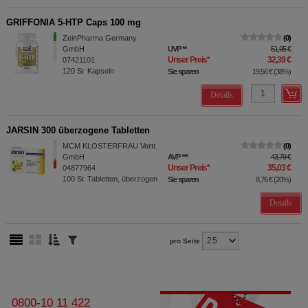
GRIFFONIA 5-HTP Caps 100 mg
ZeinPharma Germany
0
GmbH
UVP
**
51,95 €
Unser Preis
*
32,39 €
07421101
120
St
Kapseln
Sie sparen
19,56 €
(
38%
)
Details
JARSIN 300 überzogene Tabletten
MCM KLOSTERFRAU Vertr.
0
GmbH
AVP
***
43,79 €
Unser Preis
*
35,03 €
04877964
100
St
Tabletten, überzogen
Sie sparen
8,76 €
(
20%
)
Details
pro Seite
0800-10 11 422