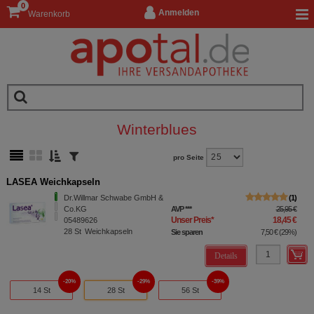
0
Anmelden
Warenkorb
Winterblues
pro Seite
LASEA Weichkapseln
Dr.Willmar Schwabe GmbH &
1
Co.KG
AVP
***
25,95 €
Unser Preis
*
18,45 €
05489626
28
St
Weichkapseln
Sie sparen
7,50 €
(
29%
)
Details
20%
29%
39%
14 St
28 St
56 St