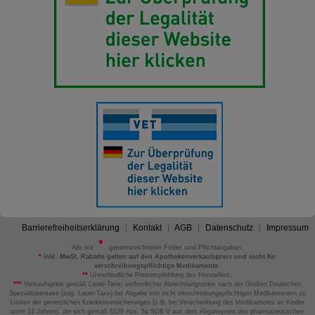
Barrierefreiheitserklärung
Kontakt
AGB
Datenschutz
Impressum
Alle mit
gekennzeichneten Felder sind Pflichtangaben.
*
inkl. MwSt. Rabatte gelten auf den Apothekenverkaufspreis und nicht für
verschreibungspflichtige Medikamente.
**
Unverbindliche Preisempfehlung des Herstellers.
***
Verkaufspreis gemäß Lauer-Taxe; verbindlicher Abrechnungspreis nach der Großen Deutschen
Spezialitätentaxe (sog. Lauer-Taxe) bei Abgabe von nicht verschreibungspflichtigen Medikamenten zu
Lasten der gesetzlichen Krankenversicherungen (z.B. bei Verschreibung des Medikaments an Kinder
unter 12 Jahren), die sich gemäß §129 Abs. 5a SGB V aus dem Abgabepreis des pharmazeutischen