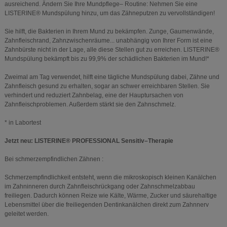
ausreichend. Ändern Sie Ihre Mundpflege– Routine: Nehmen Sie eine
LISTERINE® Mundspülung hinzu, um das Zähneputzen zu vervollständigen!
Sie hilft, die Bakterien in Ihrem Mund zu bekämpfen. Zunge, Gaumenwände,
Zahnfleischrand, Zahnzwischenräume... unabhängig von Ihrer Form ist eine
Zahnbürste nicht in der Lage, alle diese Stellen gut zu erreichen. LISTERINE®
Mundspülung bekämpft bis zu 99,9% der schädlichen Bakterien im Mund!*
Zweimal am Tag verwendet, hilft eine tägliche Mundspülung dabei, Zähne und
Zahnfleisch gesund zu erhalten, sogar an schwer erreichbaren Stellen. Sie
verhindert und reduziert Zahnbelag, eine der Hauptursachen von
Zahnfleischproblemen. Außerdem stärkt sie den Zahnschmelz.
* in Labortest
Jetzt neu: LISTERINE® PROFESSIONAL Sensitiv–Therapie
Bei schmerzempfindlichen Zähnen :
Schmerzempfindlichkeit entsteht, wenn die mikroskopisch kleinen Kanälchen
im Zahninneren durch Zahnfleischrückgang oder Zahnschmelzabbau
freiliegen. Dadurch können Reize wie Kälte, Wärme, Zucker und säurehaltige
Lebensmittel über die freiliegenden Dentinkanälchen direkt zum Zahnnerv
geleitet werden.