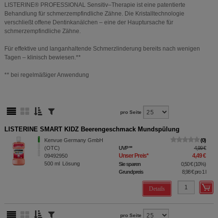
LISTERINE® PROFESSIONAL Sensitiv–Therapie ist eine patentierte
Behandlung für schmerzempfindliche Zähne. Die Kristalltechnologie
verschließt offene Dentinkanälchen – eine der Hauptursache für
schmerzempfindliche Zähne.
Für effektive und langanhaltende Schmerzlinderung bereits nach wenigen
Tagen – klinisch bewiesen.**
** bei regelmäßiger Anwendung
pro Seite
LISTERINE SMART KIDZ Beerengeschmack Mundspülung
Kenvue Germany GmbH
0
(OTC)
UVP
**
4,99 €
Unser Preis
*
4,49 €
09492950
500
ml
Lösung
Sie sparen
0,50 €
(
10%
)
Grundpreis
8,98 €
pro 1 l
Details
pro Seite