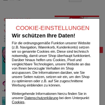
0800-10 11 422
gebührenfreie Rufnummer
COOKIE-EINSTELLUNGEN
Versandkostenfrei
Wir schützen Ihre Daten!
innerhalb Deutschlands bei einem
Mindestbestellwert von 13,99 Euro oder bei
Einsendung eines Kassenrezeptes
Für die ordnungsgemäße Funktion unserer Website
(z.B. Navigation, Warenkorb, Kundenkonto) setzen
Bewertung
wir so genannte Cookies ein. Diese sind technisch
notwendig, damit unser Shop überhaupt funktioniert.
Darüber hinaus helfen uns Cookies, Pixel und
vergleichbare Technologien, unsere Website an das
von Ihnen bevorzugte Verhalten im Shop
anzupassen. Die Informationen darüber, wie Sie
unsere Seiten nutzen, setzen wir ein, um den Shop
zu optimieren oder z.B. auf Sie zugeschnittene
Werbung einblenden zu können.
Weitergehende Informationen hierzu finden Sie in
unserer
Datenschutzerklärung
bei dem Unterpunkt
Cookies
.