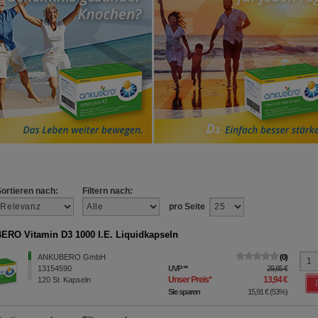
Sortieren nach:
Filtern nach:
pro Seite
RO Vitamin D3 1000 I.E. Liquidkapseln
ANKUBERO GmbH
0
13154590
UVP
**
29,85 €
Unser Preis
*
13,94 €
120
St
Kapseln
Sie sparen
15,91 €
(
53%
)