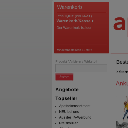
Warenkorb
Preis:
0,00 €
(inkl. MwSt.)
Warenkorb/Kasse
Der Warenkorb ist leer
Mindestbestellwert 13,99 €
Best
Produkt / Anbieter / Wirkstoff
Start
Suchen
Ank
Angebote
Topseller
Apothekensortiment
NEU bei uns
Aus der TV-Werbung
Preisknüller