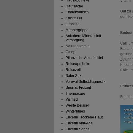
Hausapotheke
Vitamin
Hautsache
Gut zu 
Kinderwunsch
dem Kör
Kuckst Du
Listerine
Männergrippe
Bedeut
Ankubero Mineralstoff-
Versorgung
Calcium 
Naturapotheke
Bestand
Omep
gesund 
Pflanzliche Arzneimittel
Zufuhr 
Reiseapotheke
Knochen
Reisezeit
Calcium
Safer Sex
Veroval Selbstdiagnostik
Frühzei
Sport u. Freizeit
Thermacare
Frühze
Vismed
Weiße Beisser
Winterblues
Eucerin Trockene Haut
Eucerin Anti-Age
Eucerin Sonne