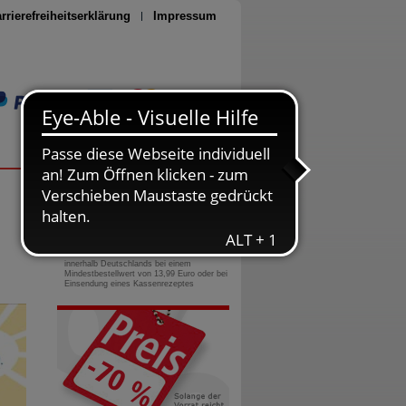
rrierefreiheitserklärung
Impressum
Seite drucken
0800-10 11 422
gebührenfreie Rufnummer
Versandkostenfrei
innerhalb Deutschlands bei einem
Mindestbestellwert von 13,99 Euro oder bei
Einsendung eines Kassenrezeptes