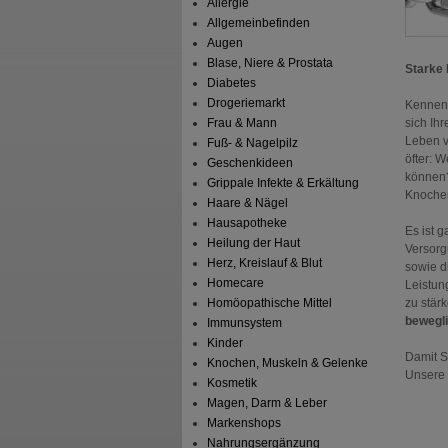
Allergie
Allgemeinbefinden
Augen
Blase, Niere & Prostata
Starke 
Diabetes
Drogeriemarkt
Kennen 
sich Ihr
Frau & Mann
Leben v
Fuß- & Nagelpilz
öfter: W
Geschenkideen
können?
Grippale Infekte & Erkältung
Knochen
Haare & Nägel
Hausapotheke
Es ist 
Heilung der Haut
Versorg
Herz, Kreislauf & Blut
sowie d
Homecare
Leistun
zu stär
Homöopathische Mittel
bewegl
Immunsystem
Kinder
Damit Si
Knochen, Muskeln & Gelenke
Unsere 
Kosmetik
Magen, Darm & Leber
Markenshops
Nahrungsergänzung