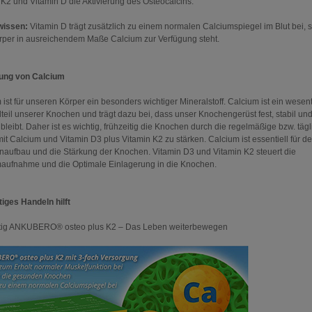
 K2 und Vitamin D die Aktivierung des Osteocalcins.
wissen:
Vitamin D trägt zusätzlich zu einem normalen Calciumspiegel im Blut bei, 
per in ausreichendem Maße Calcium zur Verfügung steht.
ung von Calcium
ist für unseren Körper ein besonders wichtiger Mineralstoff. Calcium ist ein wesent
teil unserer Knochen und trägt dazu bei, dass unser Knochengerüst fest, stabil un
bleibt. Daher ist es wichtig, frühzeitig die Knochen durch die regelmäßige bzw. täg
mit Calcium und Vitamin D3 plus Vitamin K2 zu stärken. Calcium ist essentiell für d
aufbau und die Stärkung der Knochen. Vitamin D3 und Vitamin K2 steuert die
aufnahme und die Optimale Einlagerung in die Knochen.
tiges Handeln hilft
itig ANKUBERO® osteo plus K2 – Das Leben weiterbewegen