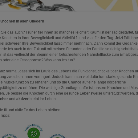
Knochen in allen Gliedern
Sie das auch? Früher fiel Ihnen so manches leichter: Kaum ist der Tag gestartet, fü
e Knochen in Ihrer Beweglichkeit und Aktivität fit und vital für den Tag. Jetzt fällt Ihn
iel schwerer. Ihre Beweglichkeit lässt immer mehr nach. Dann kommt der Gedank
erde ich auch in der Zukunft mit meinen Freunden oder Familie so richtig schritthal
 Ist das vielleicht der Beginn einer fortschreitenden Nährstofflücke zum Erhalt ge
 oder eine Osteoporose? Was kann ich tun?
ganz normal, dass sich im Laufe des Lebens die Funktionstüchtigkeit der Knochen u
ung zwischen ihnen verringert. Jedoch kann man viel dafür tun, starke gesunde K
ie Muskelfunktion zu erhalten und so die Chance auf eine lange körperliche
gsfähigkeit zu erhöhen. Die wichtige Grundlage dafür ist, unsere Knochen und Musk
ken. Je besser die Knochen durch eine gesunde Lebensweise unterstützt werden, 
icher
und
aktiver
bleibt Ihr Leben.
e fit und aktiv für das Leben bleiben!
Tipps: