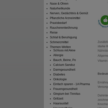
Nase & Ohren
Naturheilkunde
Nerven, Gedächtnis & Gemüt
Pflanzliche Arzneimittel
Praxisbedarf
Raucherentwöhnung
Reise
Schlaf & Beruhigung
Zusätzl
Schmerzmittel
starke 
Themen-Welten
Schluss mit Akne
Nährsto
Allergie
Allgeme
Bauch, Beine, Po
Vitamin
Calcium Sandoz
Darmgesundheit
Bedeutu
Diabetes
Onkologie
Ernähru
Einfach sparen - 1A Pharma
Versorg
Frauengesundheit
Gingium bei Tinnitus
Dahinte
Grillzeit
zeichne
Haarausfall
Knochen