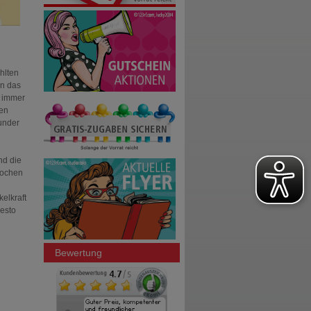
hlten
en das
e immer
ten
sunder
nd die
nochen
elkraft
desto
Bewertung