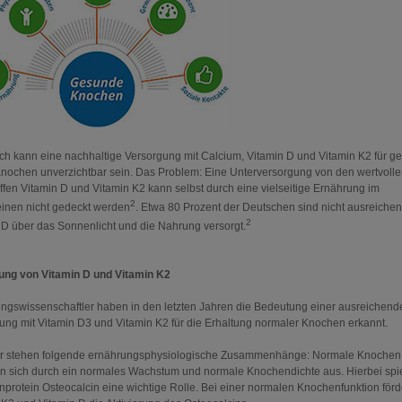
ich kann eine nachhaltige Versorgung mit Calcium, Vitamin D und Vitamin K2 für 
Knochen unverzichtbar sein. Das Problem: Eine Unterversorgung von den wertvoll
ffen Vitamin D und Vitamin K2 kann selbst durch eine vielseitige Ernährung im
2
inen nicht gedeckt werden
. Etwa 80 Prozent der Deutschen sind nicht ausreichen
2
 D über das Sonnenlicht und die Nahrung versorgt.
ng von Vitamin D und Vitamin K2
ngswissenschaftler haben in den letzten Jahren die Bedeutung einer ausreichend
ung mit Vitamin D3 und Vitamin K2 für die Erhaltung normaler Knochen erkannt.
r stehen folgende ernährungsphysiologische Zusammenhänge: Normale Knochen
n sich durch ein normales Wachstum und normale Knochendichte aus. Hierbei spie
protein Osteocalcin eine wichtige Rolle. Bei einer normalen Knochenfunktion förd