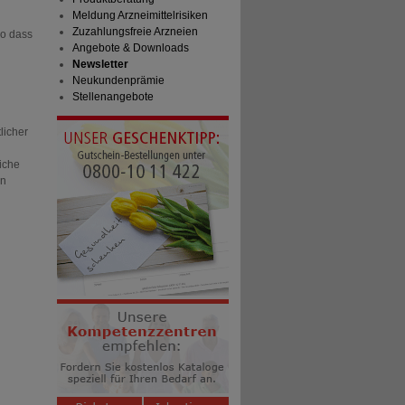
Meldung Arzneimittelrisiken
Zuzahlungsfreie Arzneien
so dass
Angebote & Downloads
Newsletter
Neukundenprämie
Stellenangebote
licher
d
liche
en