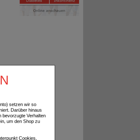
EN
bis zu
 einen
to) setzen wir so
niert. Darüber hinaus
n bevorzugte Verhalten
ein, um den Shop zu
in D3,
eo
terpunkt
Cookies
.