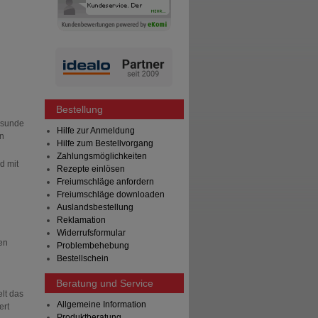
Bestellung
gesunde
Hilfe zur Anmeldung
en
Hilfe zum Bestellvorgang
Zahlungsmöglichkeiten
d mit
Rezepte einlösen
Freiumschläge anfordern
Freiumschläge downloaden
Auslandsbestellung
Reklamation
Widerrufsformular
en
Problembehebung
Bestellschein
Beratung und Service
lt das
Allgemeine Information
ert
Produktberatung