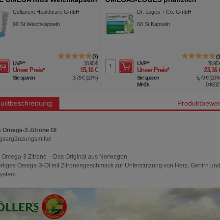
Kapseln
Cellavent Healthcare GmbH
Dr. Loges + Co. GmbH
90
St
Weichkapseln
60
St
Kapseln
7
UVP
**
18,95 €
UVP
**
28,95 
Unser Preis
*
15,16 €
Unser Preis
*
23,16 
Sie sparen
3,79 €
(
20%
)
Sie sparen
5,79 €
(
20
MHD:
04/202
uktbeschreibung
Produktbewer
s Omega-3 Zitrone Öl
gsergänzungsmittel
s Omega-3 Zitrone – Das Original aus Norwegen
tiges Omega-3-Öl mit Zitronengeschmack zur Unterstützung von Herz, Gehirn un
ystem.