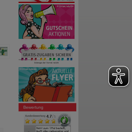
Bewertung
WHITE OMEGA Original Omega-3-
OMEGA-3 VEGAN 1376mg 