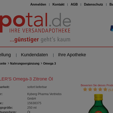
Anmelden
Kontakt
AGB
Datenschutz
Ba
ellung
Kundendaten
Ihre Apotheke
seite
Nahrungsergänzung
Omega 3
ER'S Omega-3 Zitrone Öl
Bewerten Sie dieses Produ
arkeit
:
sofort lieferbar
(5.0
r:
Kyberg Pharma Vertriebs
GmbH
r.:
15638375
gsgröße:
250
ml
chungsform:
Öl