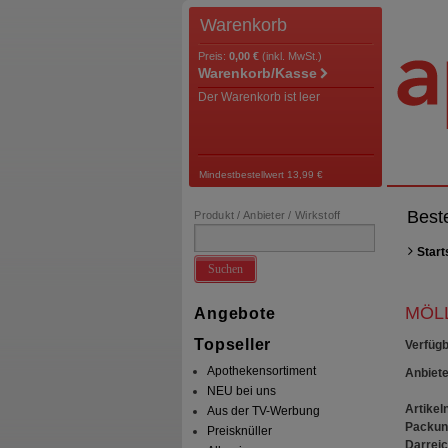
Warenkorb
Preis:
0,00 €
(inkl. MwSt.)
Warenkorb/Kasse
Der Warenkorb ist leer
Mindestbestellwert 13,99 €
Best
Produkt / Anbieter / Wirkstoff
Start
Suchen
MÖLL
Angebote
Topseller
Verfügb
Apothekensortiment
Anbiete
NEU bei uns
Artikeln
Aus der TV-Werbung
Packun
Preisknüller
Darrei