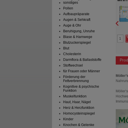
sonstiges
Softgel-Kapseln hochdo.
oges + Co. GmbH
ZeinPharma Germany GmbH
Pollen
Aufbaupräparate
t
Kapseln
140
St
Kapseln
Augen & Sehkraft
Auge & Ohr
Beruhigung, Unruhe
0
0
Blase & Harnwege
49,95 €
UVP
**
18,95 €
 Preis
*
39,96 €
Unser Preis
*
14,15 €
Blutzuckerspiegel
aren
9,99 €
(
20%
)
Sie sparen
4,80 €
(
25%
)
Blut
Cholesterin
Prod
Darmflora & Ballaststoffe
Stoffwechsel
für Frauen oder Männer
Möller’
Förderung der
Nahrun
Fettverbrennung
Kognitive & psychische
Funktion
Möller’
Hochwer
Muskelfunktion
Immuns
Haut, Haar, Nägel
Herz & Herzfunktion
Homocysteinspiegel
Kinder
Knochen & Gelenke