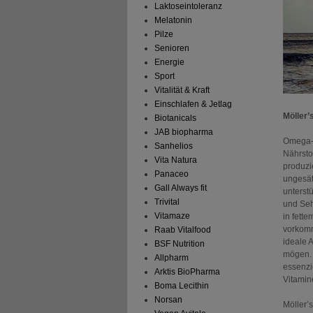
Laktoseintoleranz
Melatonin
Pilze
Senioren
Energie
Sport
Vitalität & Kraft
Einschlafen & Jetlag
Möller’
Biotanicals
JAB biopharma
Omega-3
Sanhelios
Nährstof
Vita Natura
produzi
Panaceo
ungesät
Gall Always fit
unterst
Trivital
und Seh
Vitamaze
in fett
vorkommt
Raab Vitalfood
ideale A
BSF Nutrition
mögen. 
Allpharm
essenzi
Arktis BioPharma
Vitamin
Boma Lecithin
Norsan
Möller’