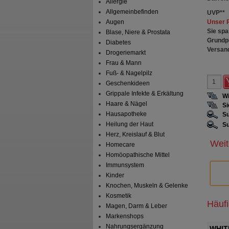
Allergie
Allgemeinbefinden
UVP
**
Unser 
Augen
Sie spa
Blase, Niere & Prostata
Grundp
Diabetes
Versan
Drogeriemarkt
Frau & Mann
Fuß- & Nagelpilz
Geschenkideen
Grippale Infekte & Erkältung
Wi
Haare & Nägel
Si
Hausapotheke
Su
Heilung der Haut
Su
Herz, Kreislauf & Blut
Weit
Homecare
Homöopathische Mittel
Immunsystem
Kinder
Knochen, Muskeln & Gelenke
Kosmetik
Häuf
Magen, Darm & Leber
Markenshops
Nahrungsergänzung
S pflanzlich
OMEGA-3 1000 mg Seefischöl
WHIT