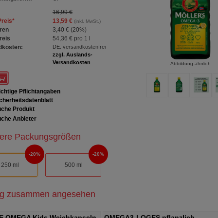
16,99 €
Preis
*
13,59 €
(inkl. MwSt.)
ren
3,40 €
(
20%
)
reis
54,36 €
pro 1 l
dkosten:
DE: versandkostenfrei
zzgl. Auslands-
Versandkosten
Abbildung ähnlich
chtige Pflichtangaben
cherheitsdatenblatt
che Produkt
che Anbieter
ere Packungsgrößen
20%
20%
250 ml
500 ml
ig zusammen angesehen
E OMEGA Kids Weichkapseln
OMEGA3-LOGES pflanzlich