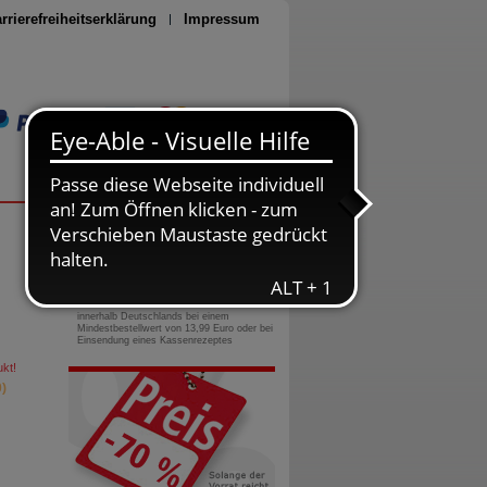
rrierefreiheitserklärung
Impressum
Seite drucken
0800-10 11 422
gebührenfreie Rufnummer
Versandkostenfrei
innerhalb Deutschlands bei einem
Mindestbestellwert von 13,99 Euro oder bei
Einsendung eines Kassenrezeptes
kt!
)