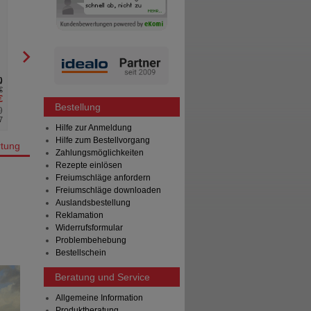
Fettsäuren Weichkaps.
375 EPA Algenöl Kaps.
Cellavent Healthcare GmbH
NatuGena GmbH
90
St
Weichkapseln
90
St
Kapseln
1
6
€
UVP
**
39,95 €
UVP
**
€
Unser Preis
*
31,96 €
Unser Preis
*
Bestellung
%
)
Sie sparen
7,99 €
(
20%
)
Sie sparen
7
Hilfe zur Anmeldung
Hilfe zum Bestellvorgang
tung
Zahlungsmöglichkeiten
Rezepte einlösen
Freiumschläge anfordern
Freiumschläge downloaden
Auslandsbestellung
Reklamation
Widerrufsformular
d
Problembehebung
Bestellschein
Beratung und Service
Allgemeine Information
Produktberatung