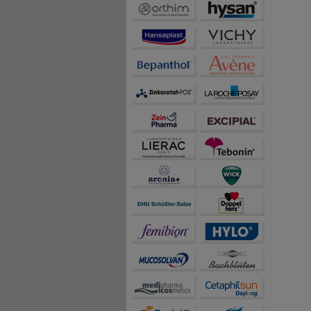
Lebertra
(tocophe
Nahrung
Ernähr