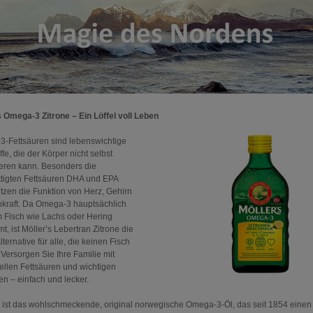
s Omega-3 Zitrone – Ein Löffel voll Leben
-Fettsäuren sind lebenswichtige
fe, die der Körper nicht selbst
eren kann. Besonders die
tigten Fettsäuren DHA und EPA
ützen die Funktion von Herz, Gehirn
kraft. Da Omega-3 hauptsächlich
em Fisch wie Lachs oder Hering
, ist Möller’s Lebertran Zitrone die
lternative für alle, die keinen Fisch
Versorgen Sie Ihre Familie mit
ellen Fettsäuren und wichtigen
en – einfach und lecker.
s ist das wohlschmeckende, original norwegische Omega-3-Öl, das seit 1854 einen