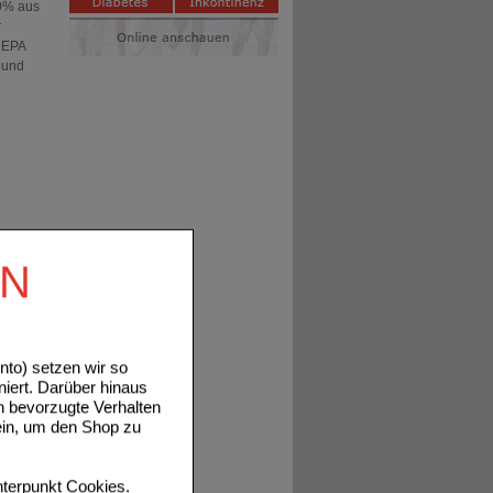
00% aus
r
d EPA
z und
.
EN
itten
to) setzen wir so
niert. Darüber hinaus
he
n bevorzugte Verhalten
ein, um den Shop zu
terpunkt
Cookies
.