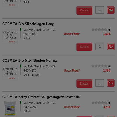
33
St
Details
COSMEA Bio Slipeinlagen Lang
W. Pelz GmbH & Co. KG
0
Unser Preis
*
1,99 €
80044193
26
St
Details
COSMEA Bio Maxi Binden Normal
W. Pelz GmbH & Co. KG
0
Unser Preis
*
1,79 €
80044170
20
St
Binden
Details
COSMEA pelzy Protect Saugvorlage/Vlieswindel
W. Pelz GmbH & Co. KG
0
Unser Preis
*
3,79 €
04324337
30
St