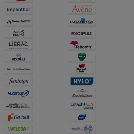
Verhaltensweisen (z.B. Spracheinstellung)
anzupassen. Komfort-Cookies ermöglichen es uns
auch auf Ihre Bedürfnisse zugeschrittene Inhalte
anzuzeigen und unser Partnerprogramm zu
betreiben.
Statistik & Tracking:
Hierüber lassen sich
Informationen über die Art und Weise der Nutzung
unserer Website sammeln, mit deren Hilfe wir unsere
Website weiter für Sie optimieren können, den Inhalt
auf unserer Website aber auch die Werbung auf
Drittseiten möglichst relevant für Sie zu gestalten.
Bitte beachten Sie, dass Daten hierfür teilweise an
Dritte wie z.B. Google oder soziale Medien
übertragen werden.