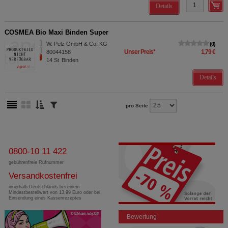
Details
COSMEA Bio Maxi Binden Super
W. Pelz GmbH & Co. KG
0
Unser Preis
*
1,79 €
80044158
14
St
Binden
Details
pro Seite
0800-10 11 422
gebührenfreie Rufnummer
Versandkostenfrei
innerhalb Deutschlands bei einem
Mindestbestellwert von 13,99 Euro oder bei
Einsendung eines Kassenrezeptes
Bewertung