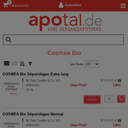
0
Anmelden
Warenkorb
Cosmea Bio
pro Seite
COSMEA Bio Slipeinlagen Extra lang
W. Pelz GmbH & Co. KG
0
Unser Preis
*
1,89 €
80044201
26
St
Details
COSMEA Bio Slipeinlagen Normal
W. Pelz GmbH & Co. KG
0
Unser Preis
*
1,89 €
80044187