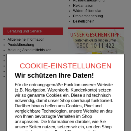
Auslandsbestellung
Reklamation
Widerrufsformular
Problembehebung
Bestellschein
Beratung und Service
Allgemeine Information
Produktberatung
Meldung Arzneimittelrisiken
Zuzahlungsfreie Arzneien
Angebote & Downloads
COOKIE-EINSTELLUNGEN
Newsletter
Neukundenprämie
Wir schützen Ihre Daten!
Stellenangebote
Für die ordnungsgemäße Funktion unserer Website
(z.B. Navigation, Warenkorb, Kundenkonto) setzen
wir so genannte Cookies ein. Diese sind technisch
notwendig, damit unser Shop überhaupt funktioniert.
Darüber hinaus helfen uns Cookies, Pixel und
vergleichbare Technologien, unsere Website an das
von Ihnen bevorzugte Verhalten im Shop
anzupassen. Die Informationen darüber, wie Sie
unsere Seiten nutzen, setzen wir ein, um den Shop