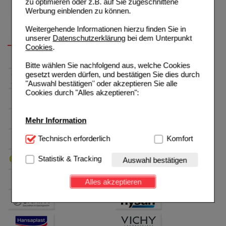
zu optimieren oder z.B. auf Sie zugeschnittene
Werbung einblenden zu können.
Weitergehende Informationen hierzu finden Sie in
unserer
Datenschutzerklärung
bei dem Unterpunkt
Cookies
.
Bitte wählen Sie nachfolgend aus, welche Cookies
gesetzt werden dürfen, und bestätigen Sie dies durch
"Auswahl bestätigen" oder akzeptieren Sie alle
Cookies durch "Alles akzeptieren":
Mehr Information
Technisch Notwendig:
Technisch erforderlich
Hierbei handelt es sich um
Komfort
Cookies, die für die Grundfunktionen unserer
Website notwendig sind (z.B. Navigation, Warenkorb,
Statistik & Tracking
Auswahl bestätigen
Kundenkonto), weshalb auf diese nicht verzichtet
werden kann.
Alles akzeptieren
Komfort:
Diese Cookies werden genutzt um das
Einkaufserlebnis noch ansprechender zu gestalten,
beispielsweise für die Wiedererkennung des
Besuchers oder unsere Seite an bevorzugte