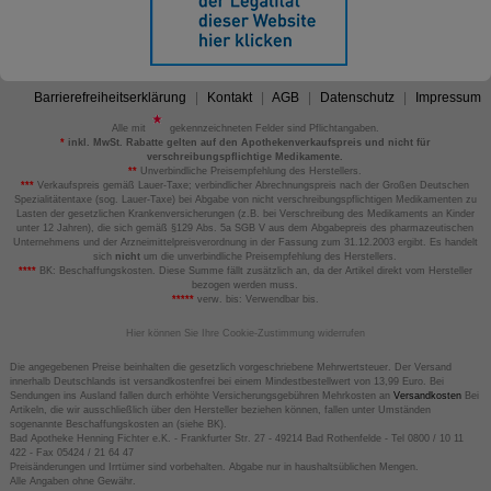
Barrierefreiheitserklärung
Kontakt
AGB
Datenschutz
Impressum
Alle mit
gekennzeichneten Felder sind Pflichtangaben.
*
inkl. MwSt. Rabatte gelten auf den Apothekenverkaufspreis und nicht für
verschreibungspflichtige Medikamente.
**
Unverbindliche Preisempfehlung des Herstellers.
***
Verkaufspreis gemäß Lauer-Taxe; verbindlicher Abrechnungspreis nach der Großen Deutschen
Spezialitätentaxe (sog. Lauer-Taxe) bei Abgabe von nicht verschreibungspflichtigen Medikamenten zu
Lasten der gesetzlichen Krankenversicherungen (z.B. bei Verschreibung des Medikaments an Kinder
unter 12 Jahren), die sich gemäß §129 Abs. 5a SGB V aus dem Abgabepreis des pharmazeutischen
Unternehmens und der Arzneimittelpreisverordnung in der Fassung zum 31.12.2003 ergibt. Es handelt
sich
nicht
um die unverbindliche Preisempfehlung des Herstellers.
****
BK: Beschaffungskosten. Diese Summe fällt zusätzlich an, da der Artikel direkt vom Hersteller
bezogen werden muss.
*****
verw. bis: Verwendbar bis.
Hier können Sie Ihre Cookie-Zustimmung widerrufen
Die angegebenen Preise beinhalten die gesetzlich vorgeschriebene Mehrwertsteuer. Der Versand
innerhalb Deutschlands ist versandkostenfrei bei einem Mindestbestellwert von 13,99 Euro. Bei
Sendungen ins Ausland fallen durch erhöhte Versicherungsgebühren Mehrkosten an
Versandkosten
Bei
Artikeln, die wir ausschließlich über den Hersteller beziehen können, fallen unter Umständen
sogenannte Beschaffungskosten an (siehe BK).
Bad Apotheke Henning Fichter e.K. - Frankfurter Str. 27 - 49214 Bad Rothenfelde - Tel 0800 / 10 11
422 - Fax 05424 / 21 64 47
Preisänderungen und Irrtümer sind vorbehalten. Abgabe nur in haushaltsüblichen Mengen.
Alle Angaben ohne Gewähr.