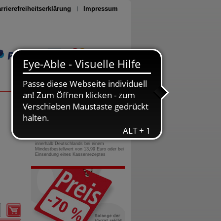
rrierefreiheitserklärung
Impressum
Seite drucken
0800-10 11 422
gebührenfreie Rufnummer
Versandkostenfrei
innerhalb Deutschlands bei einem
Mindestbestellwert von 13,99 Euro oder bei
Einsendung eines Kassenrezeptes