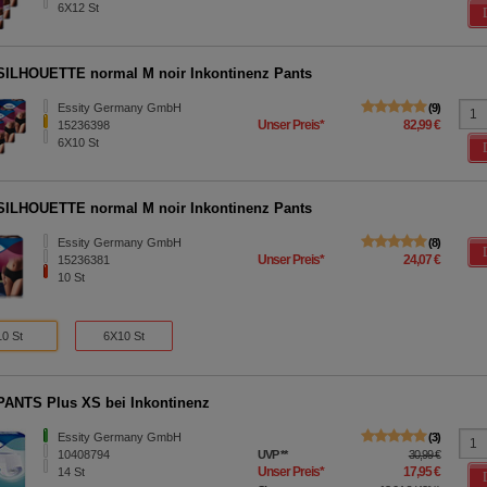
6X12
St
ILHOUETTE normal M noir Inkontinenz Pants
Essity Germany GmbH
9
Unser Preis
*
82,99 €
15236398
6X10
St
ILHOUETTE normal M noir Inkontinenz Pants
Essity Germany GmbH
8
Unser Preis
*
24,07 €
15236381
10
St
10 St
6X10 St
ANTS Plus XS bei Inkontinenz
Essity Germany GmbH
3
10408794
UVP
**
30,99 €
Unser Preis
*
17,95 €
14
St