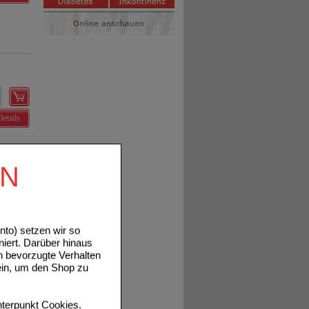
Details
EN
to) setzen wir so
niert. Darüber hinaus
Details
n bevorzugte Verhalten
ein, um den Shop zu
terpunkt
Cookies
.