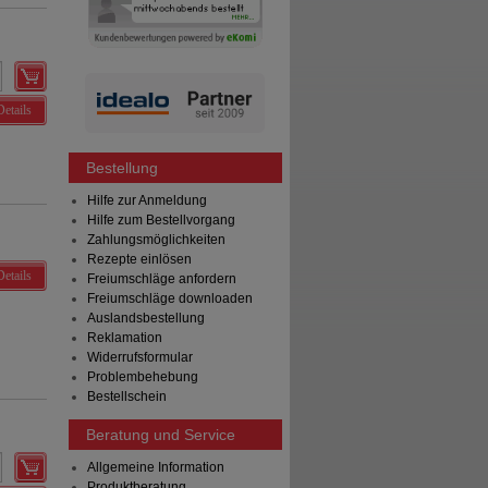
Details
Bestellung
Hilfe zur Anmeldung
Hilfe zum Bestellvorgang
Zahlungsmöglichkeiten
Rezepte einlösen
Details
Freiumschläge anfordern
Freiumschläge downloaden
Auslandsbestellung
Reklamation
Widerrufsformular
Problembehebung
Bestellschein
Beratung und Service
Allgemeine Information
Produktberatung