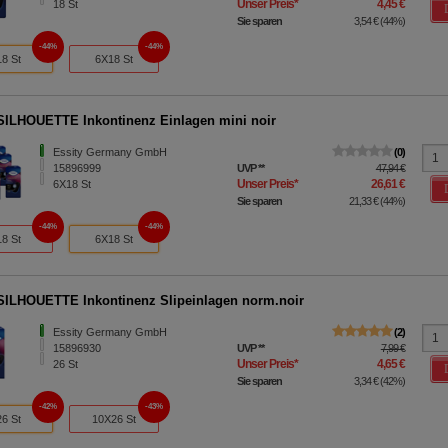
Unser Preis
*
4,45 €
18
St
Sie sparen
3,54 €
(
44%
)
44%
44%
18 St
6X18 St
ILHOUETTE Inkontinenz Einlagen mini noir
Essity Germany GmbH
0
15896999
UVP
**
47,94 €
Unser Preis
*
26,61 €
6X18
St
Sie sparen
21,33 €
(
44%
)
44%
44%
18 St
6X18 St
ILHOUETTE Inkontinenz Slipeinlagen norm.noir
Essity Germany GmbH
2
15896930
UVP
**
7,99 €
Unser Preis
*
4,65 €
26
St
Sie sparen
3,34 €
(
42%
)
42%
43%
26 St
10X26 St