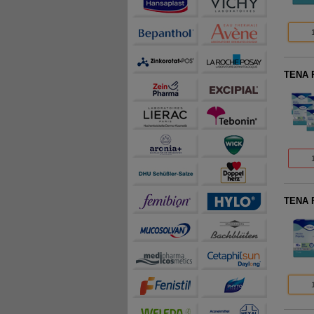
TENA P
TENA P