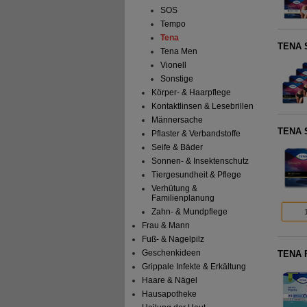
SOS
Tempo
Tena
TENA S
Tena Men
Vionell
Sonstige
Körper- & Haarpflege
Kontaktlinsen & Lesebrillen
Männersache
TENA S
Pflaster & Verbandstoffe
Seife & Bäder
Sonnen- & Insektenschutz
Tiergesundheit & Pflege
Verhütung &
Familienplanung
Zahn- & Mundpflege
Frau & Mann
Fuß- & Nagelpilz
Geschenkideen
TENA P
Grippale Infekte & Erkältung
Haare & Nägel
Hausapotheke