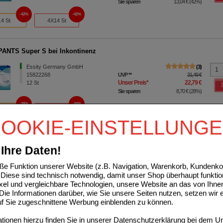
Sie sparen
13,04 €
(
42%
)
42%
42%
14 St
4X14 St
ANTS Super S bei Inkontinenz
Essity Germany GmbH
3
15822268
UVP
**
31,49 €
Unser Preis
*
22,79 €
12
St
Sie sparen
8,70 €
(
28%
)
28%
40%
12 St
4X12 St
OOKIE-EINSTELLUNG
ANTS Super S bei Inkontinenz
Ihre Daten!
Essity Germany GmbH
0
15822274
UVP
**
125,96 €
e Funktion unserer Website (z.B. Navigation, Warenkorb, Kundenkon
Unser Preis
*
76,05 €
4X12
St
Diese sind technisch notwendig, damit unser Shop überhaupt funktio
Sie sparen
49,91 €
(
40%
)
ixel und vergleichbare Technologien, unsere Website an das von Ihne
ie Informationen darüber, wie Sie unsere Seiten nutzen, setzen wir 
28%
40%
12 St
4X12 St
auf Sie zugeschnittene Werbung einblenden zu können.
ionen hierzu finden Sie in unserer
Datenschutzerklärung
bei dem Un