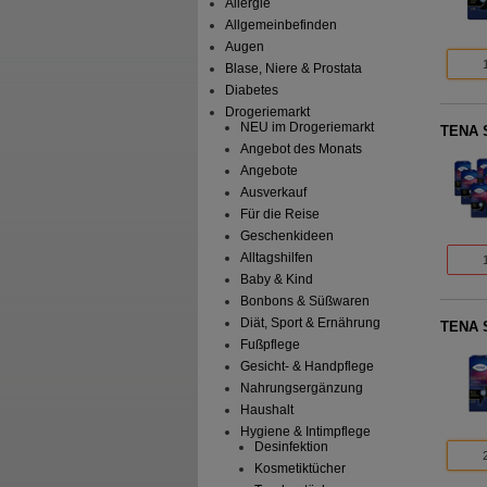
Allergie
Allgemeinbefinden
Augen
Blase, Niere & Prostata
Diabetes
Drogeriemarkt
NEU im Drogeriemarkt
TENA S
Angebot des Monats
Angebote
Ausverkauf
Für die Reise
Geschenkideen
Alltagshilfen
Baby & Kind
Bonbons & Süßwaren
Diät, Sport & Ernährung
TENA S
Fußpflege
Gesicht- & Handpflege
Nahrungsergänzung
Haushalt
Hygiene & Intimpflege
Desinfektion
Kosmetiktücher