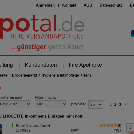
Anmelden
Kontakt
AGB
Datenschutz
Ba
ellung
Kundendaten
Ihre Apotheke
seite
Drogeriemarkt
Hygiene & Intimpflege
Tena
a
Sortieren nach:
Filtern nach:
pro Seite
1
2
3
ILHOUETTE Inkontinenz Einlagen mini noir
Essity Germany GmbH
3
15896982
UVP
**
7,99 €