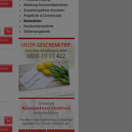
Details
Meldung Arzneimittelrisiken
Zuzahlungsfreie Arzneien
Angebote & Downloads
Newsletter
Neukundenprämie
Stellenangebote
Details
Details
Details