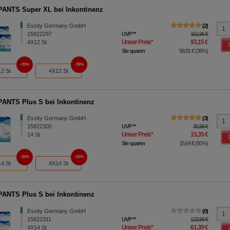
ANTS Super XL bei Inkontinenz
Essity Germany GmbH
2
15822297
UVP
**
151,96 €
Unser Preis
*
93,15 €
4X12
St
Sie sparen
58,81 €
(
39%
)
39%
39%
12 St
4X12 St
ANTS Plus S bei Inkontinenz
Essity Germany GmbH
3
15822305
UVP
**
30,99 €
Unser Preis
*
15,35 €
14
St
Sie sparen
15,64 €
(
50%
)
50%
50%
14 St
4X14 St
ANTS Plus S bei Inkontinenz
Essity Germany GmbH
0
15822311
UVP
**
123,96 €
Unser Preis
*
61,39 €
4X14
St