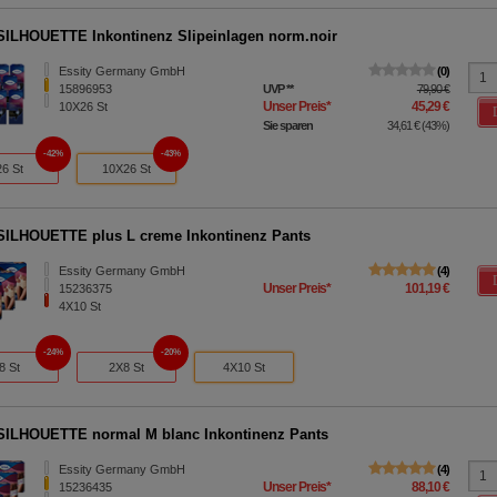
ILHOUETTE Inkontinenz Slipeinlagen norm.noir
Essity Germany GmbH
0
15896953
UVP
**
79,90 €
Unser Preis
*
45,29 €
10X26
St
Sie sparen
34,61 €
(
43%
)
42%
43%
26 St
10X26 St
ILHOUETTE plus L creme Inkontinenz Pants
Essity Germany GmbH
4
Unser Preis
*
101,19 €
15236375
4X10
St
24%
20%
8 St
2X8 St
4X10 St
ILHOUETTE normal M blanc Inkontinenz Pants
Essity Germany GmbH
4
Unser Preis
*
88,10 €
15236435