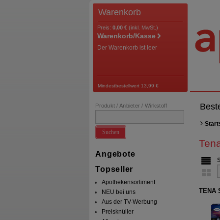
Warenkorb
Preis:
0,00 €
(inkl. MwSt.)
Warenkorb/Kasse
Der Warenkorb ist leer
Mindestbestellwert 13,99 €
Best
Produkt / Anbieter / Wirkstoff
Start
Suchen
Ten
Angebote
Topseller
Apothekensortiment
TENA S
NEU bei uns
Aus der TV-Werbung
Preisknüller