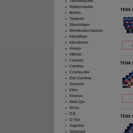
Taschentücher
Watteprodukte
TENA S
Binden
Tampons
Slipeinlagen
Menstruationstassen
Intimpflege
Inkontinenz
Always
Attends
Camelia
TENA S
Carefree
Cosmea Bio
Don Dandrea
Duniwell
Ellen
Kleenex
Multi-Gyn
Nivea
O.B.
TENA S
Q-Tips
Sagrotan
Sebamed