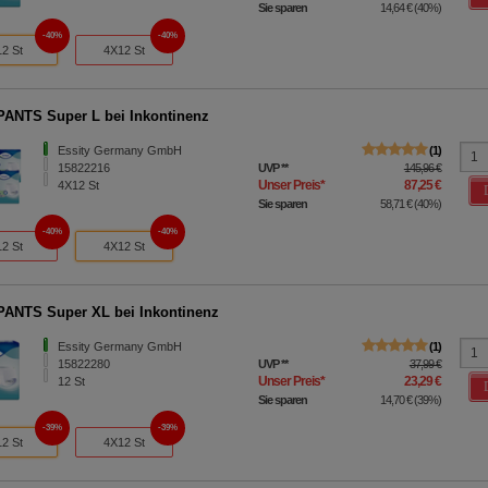
Sie sparen
14,64 €
(
40%
)
40%
40%
12 St
4X12 St
ANTS Super L bei Inkontinenz
Essity Germany GmbH
1
15822216
UVP
**
145,96 €
Unser Preis
*
87,25 €
4X12
St
Sie sparen
58,71 €
(
40%
)
40%
40%
12 St
4X12 St
ANTS Super XL bei Inkontinenz
Essity Germany GmbH
1
15822280
UVP
**
37,99 €
Unser Preis
*
23,29 €
12
St
Sie sparen
14,70 €
(
39%
)
39%
39%
12 St
4X12 St