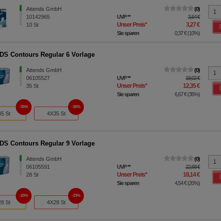
Attends GmbH
0
10142965
UVP
**
3,64 €
Unser Preis
*
3,27 €
10
St
Sie sparen
0,37 €
(
10%
)
S Contours Regular 6 Vorlage
Attends GmbH
0
06105527
UVP
**
19,02 €
Unser Preis
*
12,35 €
35
St
Sie sparen
6,67 €
(
35%
)
35%
30%
35 St
4X35 St
S Contours Regular 9 Vorlage
Attends GmbH
0
06105591
UVP
**
22,68 €
Unser Preis
*
18,14 €
28
St
Sie sparen
4,54 €
(
20%
)
20%
23%
28 St
4X28 St