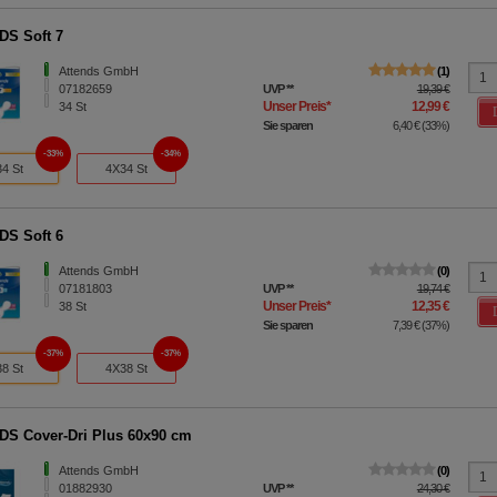
S Soft 7
Attends GmbH
1
07182659
UVP
**
19,39 €
Unser Preis
*
12,99 €
34
St
Sie sparen
6,40 €
(
33%
)
33%
34%
34 St
4X34 St
S Soft 6
Attends GmbH
0
07181803
UVP
**
19,74 €
Unser Preis
*
12,35 €
38
St
Sie sparen
7,39 €
(
37%
)
37%
37%
38 St
4X38 St
S Cover-Dri Plus 60x90 cm
Attends GmbH
0
01882930
UVP
**
24,30 €