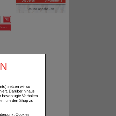
Details
EN
Details
to) setzen wir so
niert. Darüber hinaus
n bevorzugte Verhalten
ein, um den Shop zu
Details
terpunkt
Cookies
.