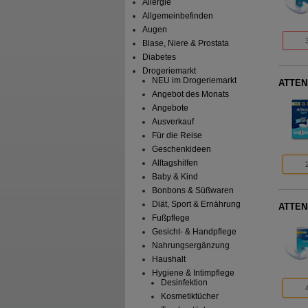
Allergie
Allgemeinbefinden
Augen
Blase, Niere & Prostata
Diabetes
Drogeriemarkt
NEU im Drogeriemarkt
ATTEND
Angebot des Monats
Angebote
Ausverkauf
Für die Reise
Geschenkideen
Alltagshilfen
Baby & Kind
Bonbons & Süßwaren
Diät, Sport & Ernährung
ATTEND
Fußpflege
Gesicht- & Handpflege
Nahrungsergänzung
Haushalt
Hygiene & Intimpflege
Desinfektion
Kosmetiktücher