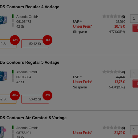
S Contours Regular 4 Vorlage
Attends GmbH
0
06105473
UVP
**
15,26 €
Unser Preis
*
10,49 €
42
St
Sie sparen
4,77 €
(
31%
)
31%
35%
42 St
5X42 St
S Contours Regular 5 Vorlage
Attends GmbH
0
06105504
UVP
**
19,15 €
Unser Preis
*
13,75 €
42
St
Sie sparen
5,40 €
(
28%
)
28%
35%
42 St
5X42 St
S Contours Air Comfort 8 Vorlage
Attends GmbH
0
Unser Preis
*
21,79 €
08756401
28
St