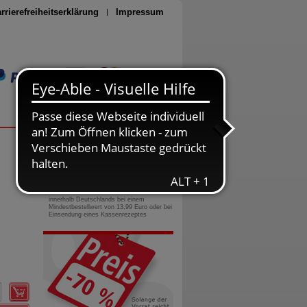
rrierefreiheitserklärung
Impressum
Seite drucken
0800-10 11 422
gebührenfreie Rufnummer
Versandkostenfrei
innerhalb Deutschlands bei einem
Mindestbestellwert von 13,99 Euro oder bei
Einsendung eines Kassenrezeptes