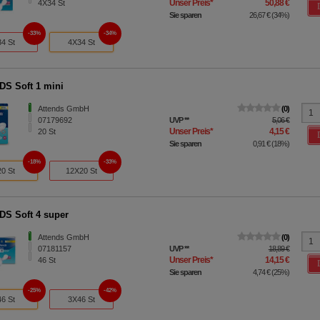
Unser Preis
*
50,88 €
4X34
St
Sie sparen
26,67 €
(
34%
)
33%
34%
34 St
4X34 St
S Soft 1 mini
Attends GmbH
0
07179692
UVP
**
5,06 €
Unser Preis
*
4,15 €
20
St
Sie sparen
0,91 €
(
18%
)
18%
33%
20 St
12X20 St
S Soft 4 super
Attends GmbH
0
07181157
UVP
**
18,89 €
Unser Preis
*
14,15 €
46
St
Sie sparen
4,74 €
(
25%
)
25%
42%
46 St
3X46 St