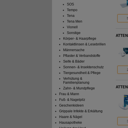
SOS
Tempo
Tena
Tena Men
Vionell
Sonstige
ATTEND
Körper- & Haarpflege
Kontaktlinsen & Lesebrillen
Männersache
Pflaster & Verbandstoffe
Seife & Bäder
Sonnen- & Insektenschutz
Tiergesundheit & Pflege
Verhütung &
Familienplanung
ATTEND
Zahn- & Mundpflege
Frau & Mann
Fuß- & Nagelpilz
Geschenkideen
Grippale Infekte & Erkältung
Haare & Nägel
Hausapotheke