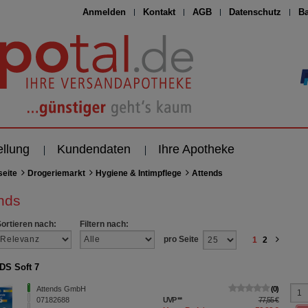
Anmelden
Kontakt
AGB
Datenschutz
Ba
ellung
Kundendaten
Ihre Apotheke
seite
Drogeriemarkt
Hygiene & Intimpflege
Attends
nds
Sortieren nach:
Filtern nach:
pro Seite
1
2
S Soft 7
Attends GmbH
0
07182688
UVP
**
77,55 €