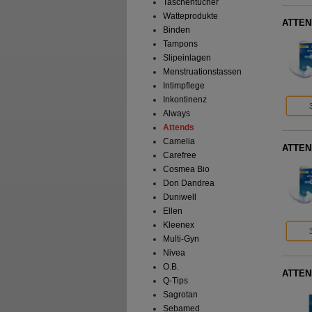
Taschentücher
Watteprodukte
ATTEND
Binden
Tampons
Slipeinlagen
Menstruationstassen
Intimpflege
Inkontinenz
Always
Attends
Camelia
ATTEND
Carefree
Cosmea Bio
Don Dandrea
Duniwell
Ellen
Kleenex
Multi-Gyn
Nivea
O.B.
ATTEND
Q-Tips
Sagrotan
Sebamed