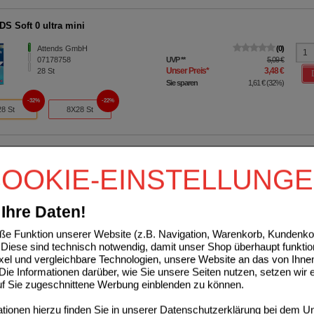
S Soft 0 ultra mini
Attends GmbH
0
07178758
UVP
**
5,09 €
Unser Preis
*
3,48 €
28
St
Sie sparen
1,61 €
(
32%
)
32%
22%
28 St
8X28 St
S Cover-Dri Plus 80x170 cm
OOKIE-EINSTELLUNG
Attends GmbH
0
01883007
UVP
**
39,29 €
Unser Preis
*
27,60 €
30
St
Ihre Daten!
Sie sparen
11,69 €
(
30%
)
e Funktion unserer Website (z.B. Navigation, Warenkorb, Kundenkon
S Soft 1 mini long
Diese sind technisch notwendig, damit unser Shop überhaupt funktio
ixel und vergleichbare Technologien, unsere Website an das von Ihne
Attends GmbH
0
ie Informationen darüber, wie Sie unsere Seiten nutzen, setzen wir 
00196457
UVP
**
4,62 €
auf Sie zugeschnittene Werbung einblenden zu können.
Unser Preis
*
3,48 €
16
St
Sie sparen
1,14 €
(
25%
)
ionen hierzu finden Sie in unserer
Datenschutzerklärung
bei dem Un
25%
29%