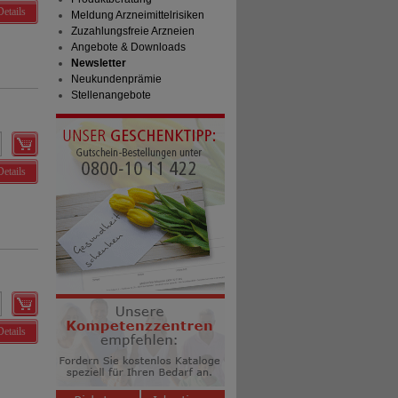
Details
Meldung Arzneimittelrisiken
Zuzahlungsfreie Arzneien
Angebote & Downloads
Newsletter
Neukundenprämie
Stellenangebote
Details
Details