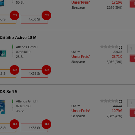
Unser Preis
*
17,16 €
50
St
Sie sparen
7,14 €
(
29%
)
29%
20%
50 St
4X50 St
S Slip Active 10 M
Attends GmbH
0
02554010
UVP
**
29,64 €
Unser Preis
*
23,71 €
28
St
Sie sparen
5,93 €
(
20%
)
20%
20%
28 St
4X28 St
S Soft 5
Attends GmbH
0
07181789
UVP
**
18,17 €
Unser Preis
*
10,79 €
38
St
Sie sparen
7,38 €
(
41%
)
41%
31%
38 St
4X38 St