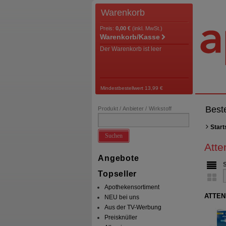
Warenkorb
Preis:
0,00 €
(inkl. MwSt.)
Warenkorb/Kasse
Der Warenkorb ist leer
Mindestbestellwert 13,99 €
Best
Produkt / Anbieter / Wirkstoff
Start
Suchen
Atte
Angebote
Topseller
Apothekensortiment
ATTEND
NEU bei uns
Aus der TV-Werbung
Preisknüller