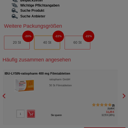
Beipackzettel
Wichtige Pflichtangaben
Suche Produkt
Suche Anbieter
Weitere Packungsgrößen
20%
22%
22%
20 St
40 St
60 St
Häufig zusammen angesehen
IBU-LYSIN-ratiopharm 400 mg Filmtabletten
IBU 
ratiopharm GmbH
50
St
Filmtabletten
3
21,80 €
11,25 €
Sie sparen
10,55 €
(
48%
)