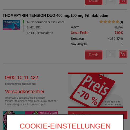
Details
THOMAPYRIN TENSION DUO 400 mg/100 mg Filmtabletten
A. Nattermann & Cie GmbH
1
15420191
AVP
***
11,25 €
Unser Preis
*
7,09 €
18
St
Filmtabletten
Sie sparen
4,16 €
(
37%
)
Max. Abgabe:
5
Details
0800-10 11 422
gebührenfreie Rufnummer
Versandkostenfrei
innerhalb Deutschlands bei einem
Mindestbestellwert von 13,99 Euro oder bei
Einsendung eines Kassenrezeptes
Bewertung
COOKIE-EINSTELLUNGEN