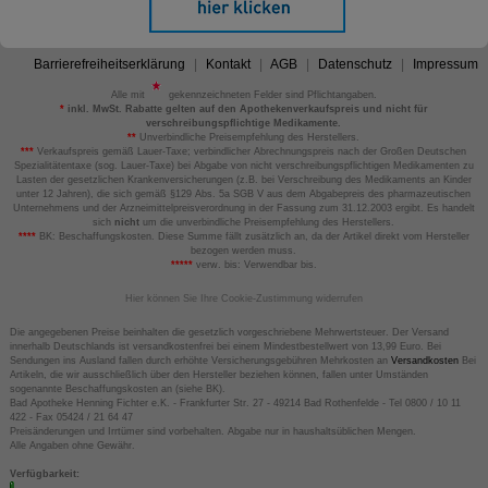
Barrierefreiheitserklärung
Kontakt
AGB
Datenschutz
Impressum
Alle mit
gekennzeichneten Felder sind Pflichtangaben.
*
inkl. MwSt. Rabatte gelten auf den Apothekenverkaufspreis und nicht für
verschreibungspflichtige Medikamente.
**
Unverbindliche Preisempfehlung des Herstellers.
***
Verkaufspreis gemäß Lauer-Taxe; verbindlicher Abrechnungspreis nach der Großen Deutschen
Spezialitätentaxe (sog. Lauer-Taxe) bei Abgabe von nicht verschreibungspflichtigen Medikamenten zu
Lasten der gesetzlichen Krankenversicherungen (z.B. bei Verschreibung des Medikaments an Kinder
unter 12 Jahren), die sich gemäß §129 Abs. 5a SGB V aus dem Abgabepreis des pharmazeutischen
Unternehmens und der Arzneimittelpreisverordnung in der Fassung zum 31.12.2003 ergibt. Es handelt
sich
nicht
um die unverbindliche Preisempfehlung des Herstellers.
****
BK: Beschaffungskosten. Diese Summe fällt zusätzlich an, da der Artikel direkt vom Hersteller
bezogen werden muss.
*****
verw. bis: Verwendbar bis.
Hier können Sie Ihre Cookie-Zustimmung widerrufen
Die angegebenen Preise beinhalten die gesetzlich vorgeschriebene Mehrwertsteuer. Der Versand
innerhalb Deutschlands ist versandkostenfrei bei einem Mindestbestellwert von 13,99 Euro. Bei
Sendungen ins Ausland fallen durch erhöhte Versicherungsgebühren Mehrkosten an
Versandkosten
Bei
Artikeln, die wir ausschließlich über den Hersteller beziehen können, fallen unter Umständen
sogenannte Beschaffungskosten an (siehe BK).
Bad Apotheke Henning Fichter e.K. - Frankfurter Str. 27 - 49214 Bad Rothenfelde - Tel 0800 / 10 11
422 - Fax 05424 / 21 64 47
Preisänderungen und Irrtümer sind vorbehalten. Abgabe nur in haushaltsüblichen Mengen.
Alle Angaben ohne Gewähr.
Verfügbarkeit: