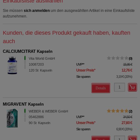
Einkaufsliste auswählen
Sie müssen
sich anmelden
um den ausgewählten Artikel in eine Einkaufsliste
aufzunehmen.
Kunden, die dieses Produkt gekauft haben, kauften
auch
CALCIUMCITRAT Kapseln
Vita World GmbH
0
10087203
UVP
**
15,95 €
Unser Preis
*
12,76 €
120
St
Kapseln
Sie sparen
3,19 €
(
20%
)
Details
MIGRAVENT Kapseln
WEBER & WEBER GmbH
2
05462886
UVP
**
34,50 €
Unser Preis
*
27,60 €
90
St
Kapseln
Sie sparen
6,90 €
(
20%
)