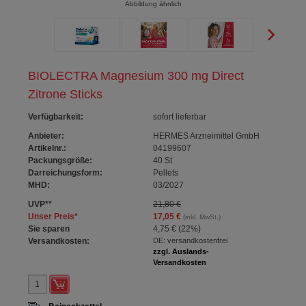
Abbildung ähnlich
BIOLECTRA Magnesium 300 mg Direct
Zitrone Sticks
Verfügbarkeit
:
sofort lieferbar
Anbieter:
HERMES Arzneimittel GmbH
Artikelnr.:
04199607
Packungsgröße:
40
St
Darreichungsform:
Pellets
MHD:
03/2027
UVP
**
21,80 €
Unser Preis
*
17,05 €
(inkl. MwSt.)
Sie sparen
4,75 €
(
22%
)
Versandkosten:
DE: versandkostenfrei
zzgl. Auslands-
Versandkosten