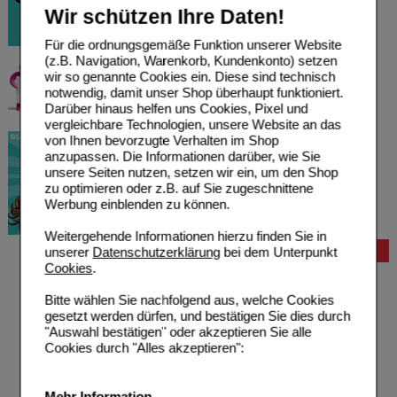
Wir schützen Ihre Daten!
Für die ordnungsgemäße Funktion unserer Website
(z.B. Navigation, Warenkorb, Kundenkonto) setzen
wir so genannte Cookies ein. Diese sind technisch
notwendig, damit unser Shop überhaupt funktioniert.
Darüber hinaus helfen uns Cookies, Pixel und
vergleichbare Technologien, unsere Website an das
von Ihnen bevorzugte Verhalten im Shop
anzupassen. Die Informationen darüber, wie Sie
unsere Seiten nutzen, setzen wir ein, um den Shop
zu optimieren oder z.B. auf Sie zugeschnittene
Werbung einblenden zu können.
Weitergehende Informationen hierzu finden Sie in
unserer
Datenschutzerklärung
bei dem Unterpunkt
Bestellung
Cookies
.
Hilfe zur Anmeldung
Hilfe zum Bestellvorgang
Bitte wählen Sie nachfolgend aus, welche Cookies
Zahlungsmöglichkeiten
gesetzt werden dürfen, und bestätigen Sie dies durch
Rezepte einlösen
"Auswahl bestätigen" oder akzeptieren Sie alle
Freiumschläge anfordern
Cookies durch "Alles akzeptieren":
Freiumschläge downloaden
Auslandsbestellung
Reklamation
Mehr Information