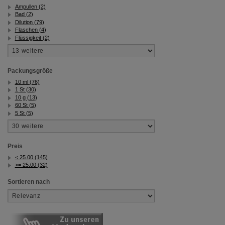
Ampullen (2)
Bad (2)
Dilution (79)
Flaschen (4)
Flüssigkeit (2)
Packungsgröße
10 ml (76)
1 St (30)
10 g (13)
60 St (5)
5 St (5)
Preis
< 25.00 (145)
>= 25.00 (32)
Sortieren nach