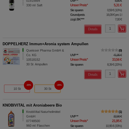
01915664
UVP
**
5,90 €
Unser Preis
*
5,31 €
330
ml
Saft
Sie sparen
0,59 €
(
10%
)
Grundpreis
16,09 €
pro 1 l
zzgl. BK
****
7,00 €
Details
DOPPELHERZ Immun+Aronia system Ampullen
Queisser Pharma GmbH &
0
Co. KG
UVP
**
41,95 €
Unser Preis
*
33,56 €
10518152
30
St
Ampullen
Sie sparen
8,39 €
(
20%
)
Details
20%
20%
10 St
30 St
KNOBIVITAL mit Aroniabeere Bio
KnobiVital Naturheilmittel
1
GmbH
UVP
**
32,90 €
Unser Preis
*
21,95 €
07748500
960
ml
Flaschen
Sie sparen
10,95 €
(
33%
)