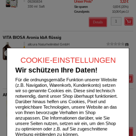
Unser Preis
*
3,32 €
09280834
330
ml
Saft
Sie sparen
0,83 €
(
20%
)
Grundpreis
10,06 €
pro 1 l
Details
VITA BIOSA Aronia kbA flüssig
allcura Naturheilmittel GmbH
0
00758949
UVP
**
25,90 €
Unser Preis
*
20,72 €
500
ml
Flüssigkeit
COOKIE-EINSTELLUNGEN
Sie sparen
5,18 €
(
20%
)
Grundpreis
41,44 €
pro 1 l
Wir schützen Ihre Daten!
zzgl. BK
****
5,95 €
Für die ordnungsgemäße Funktion unserer Website
Details
(z.B. Navigation, Warenkorb, Kundenkonto) setzen
wir so genannte Cookies ein. Diese sind technisch
APODAY Vitamin-Komplex Kirsch-Aronia zuckerfr.Plv.
notwendig, damit unser Shop überhaupt funktioniert.
Darüber hinaus helfen uns Cookies, Pixel und
WEPA Apothekenbedarf
0
vergleichbare Technologien, unsere Website an das
GmbH & Co KG
UVP
**
3,19 €
Unser Preis
*
2,55 €
14002209
von Ihnen bevorzugte Verhalten im Shop
10X5
g
Pulver
Sie sparen
0,64 €
(
20%
)
anzupassen. Die Informationen darüber, wie Sie
Grundpreis
51,00 €
pro 1 kg
unsere Seiten nutzen, setzen wir ein, um den Shop
zu optimieren oder z.B. auf Sie zugeschnittene
Details
Werbung einblenden zu können.