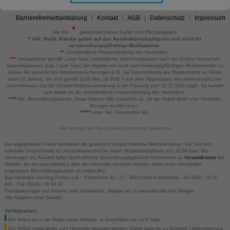
Barrierefreiheitserklärung
Kontakt
AGB
Datenschutz
Impressum
Alle mit
gekennzeichneten Felder sind Pflichtangaben.
*
inkl. MwSt. Rabatte gelten auf den Apothekenverkaufspreis und nicht für
verschreibungspflichtige Medikamente.
**
Unverbindliche Preisempfehlung des Herstellers.
***
Verkaufspreis gemäß Lauer-Taxe; verbindlicher Abrechnungspreis nach der Großen Deutschen
Spezialitätentaxe (sog. Lauer-Taxe) bei Abgabe von nicht verschreibungspflichtigen Medikamenten zu
Lasten der gesetzlichen Krankenversicherungen (z.B. bei Verschreibung des Medikaments an Kinder
unter 12 Jahren), die sich gemäß §129 Abs. 5a SGB V aus dem Abgabepreis des pharmazeutischen
Unternehmens und der Arzneimittelpreisverordnung in der Fassung zum 31.12.2003 ergibt. Es handelt
sich
nicht
um die unverbindliche Preisempfehlung des Herstellers.
****
BK: Beschaffungskosten. Diese Summe fällt zusätzlich an, da der Artikel direkt vom Hersteller
bezogen werden muss.
*****
verw. bis: Verwendbar bis.
Hier können Sie Ihre Cookie-Zustimmung widerrufen
Die angegebenen Preise beinhalten die gesetzlich vorgeschriebene Mehrwertsteuer. Der Versand
innerhalb Deutschlands ist versandkostenfrei bei einem Mindestbestellwert von 13,99 Euro. Bei
Sendungen ins Ausland fallen durch erhöhte Versicherungsgebühren Mehrkosten an
Versandkosten
Bei
Artikeln, die wir ausschließlich über den Hersteller beziehen können, fallen unter Umständen
sogenannte Beschaffungskosten an (siehe BK).
Bad Apotheke Henning Fichter e.K. - Frankfurter Str. 27 - 49214 Bad Rothenfelde - Tel 0800 / 10 11
422 - Fax 05424 / 21 64 47
Preisänderungen und Irrtümer sind vorbehalten. Abgabe nur in haushaltsüblichen Mengen.
Alle Angaben ohne Gewähr.
Verfügbarkeit:
Der Artikel ist in der Regel sofort lieferbar, in Einzelfällen bis zu 6 Tage.
Der Artikel muss direkt vom Hersteller bezogen werden. Daher kann es zu längeren Lieferzeiten und