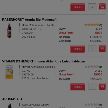
Details
RABENHORST Aronia Bio Muttersaft
Haus Rabenhorst O. Lauffs
1
GmbH & Co.KG
UVP
**
6,99 €
Unser Preis
*
5,89 €
07789284
700
ml
Saft
Sie sparen
1,10 €
(
16%
)
Grundpreis
8,41 €
pro 1 l
Details
VITAMIN D3 HEVERT Immun Aktiv Kids Lutschtabletten
Hevert-Arzneimittel GmbH &
0
Co. KG
UVP
**
24,95 €
Unser Preis
*
19,96 €
19972409
120
St
Lutschtabletten
Sie sparen
4,99 €
(
20%
)
Details
ARONIASAFT
Kelterei Walther GmbH
0