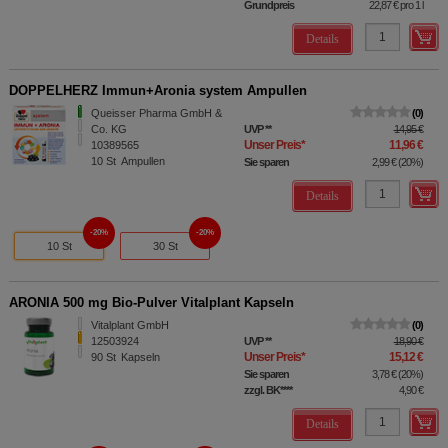
Grundpreis
22,87 €
pro 1 l
Details
DOPPELHERZ Immun+Aronia system Ampullen
Queisser Pharma GmbH &
0
Co. KG
UVP
**
14,95 €
Unser Preis
*
11,96 €
10389565
10
St
Ampullen
Sie sparen
2,99 €
(
20%
)
Details
20%
20%
10 St
30 St
ARONIA 500 mg Bio-Pulver Vitalplant Kapseln
Vitalplant GmbH
0
12503924
UVP
**
18,90 €
Unser Preis
*
15,12 €
90
St
Kapseln
Sie sparen
3,78 €
(
20%
)
zzgl. BK
****
4,90 €
Details