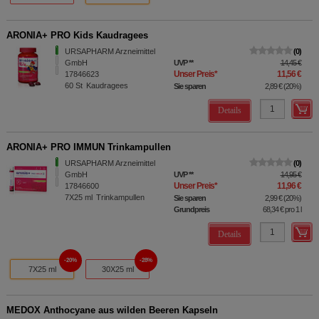
ARONIA+ PRO Kids Kaudragees
URSAPHARM Arzneimittel
0
GmbH
UVP
**
14,45 €
Unser Preis
*
11,56 €
17846623
60
St
Kaudragees
Sie sparen
2,89 €
(
20%
)
Details
ARONIA+ PRO IMMUN Trinkampullen
URSAPHARM Arzneimittel
0
GmbH
UVP
**
14,95 €
Unser Preis
*
11,96 €
17846600
7X25
ml
Trinkampullen
Sie sparen
2,99 €
(
20%
)
Grundpreis
68,34 €
pro 1 l
Details
20%
28%
7X25 ml
30X25 ml
MEDOX Anthocyane aus wilden Beeren Kapseln