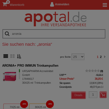
0
Anmelden
Warenkorb
Sie suchen nach:
„
aronia
“
1
2
pro Seite
ARONIA+ PRO IMMUN Trinkampullen
URSAPHARM Arzneimittel
0
GmbH
UVP
**
49,95 €
Unser Preis
*
36,05 €
17846617
30X25
ml
Trinkampullen
Sie sparen
13,90 €
(
28%
)
Grundpreis
48,07 €
pro 1 l
Details
20%
28%
7X25 ml
30X25 ml