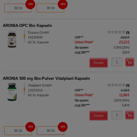
20%
20%
60 St
90 St
ARONIA-OPC Bio Kapseln
Espara GmbH
0
19150848
UVP
**
28,90 €
Unser Preis
*
23,12 €
60
St
Kapseln
Sie sparen
5,78 €
(
20%
)
zzgl. BK
****
3,50 €
Details
ARONIA 500 mg Bio-Pulver Vitalplant Kapseln
Vitalplant GmbH
0
12503918
UVP
**
14,98 €
Unser Preis
*
11,98 €
60
St
Kapseln
Sie sparen
3,00 €
(
20%
)
zzgl. BK
****
5,40 €
Details
20%
20%
60 St
90 St