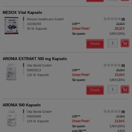
MEDOX Vital Kapseln
IMstam healthcare GmbH
0
16236294
UVP
**
32,90 €
Unser Preis
*
26,32 €
30
St
Kapseln
Sie sparen
6,58 €
(
20%
)
Details
ARONIA EXTRAKT 500 mg Kapseln
Vita World GmbH
0
09693513
UVP
**
29,30 €
Unser Preis
*
23,44 €
120
St
Kapseln
Sie sparen
5,86 €
(
20%
)
Details
ARONIA 500 Kapseln
Vita World GmbH
0
09693499
UVP
**
27,30 €
Unser Preis
*
21,84 €
120
St
Kapseln
Sie sparen
5,46 €
(
20%
)
zzgl. BK
****
6,40 €