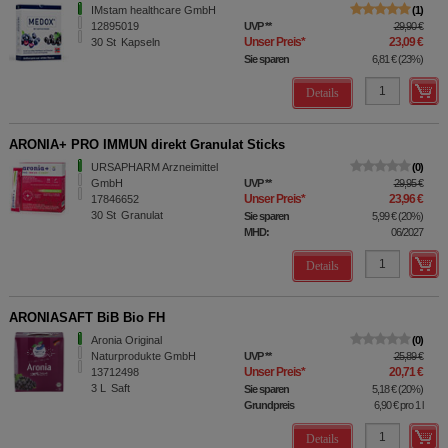
IMstam healthcare GmbH
1
12895019
UVP
**
29,90 €
Unser Preis
*
23,09 €
30
St
Kapseln
Sie sparen
6,81 €
(
23%
)
Details
ARONIA+ PRO IMMUN direkt Granulat Sticks
URSAPHARM Arzneimittel
0
GmbH
UVP
**
29,95 €
Unser Preis
*
23,96 €
17846652
30
St
Granulat
Sie sparen
5,99 €
(
20%
)
MHD:
06/2027
Details
ARONIASAFT BiB Bio FH
Aronia Original
0
Naturprodukte GmbH
UVP
**
25,89 €
Unser Preis
*
20,71 €
13712498
3
L
Saft
Sie sparen
5,18 €
(
20%
)
Grundpreis
6,90 €
pro 1 l
Details