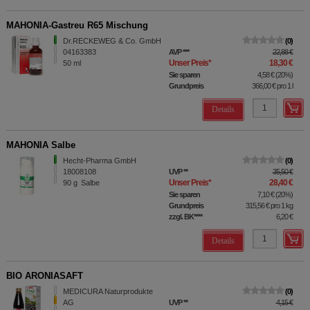
MAHONIA-Gastreu R65 Mischung
Dr.RECKEWEG & Co. GmbH
0
04163383
AVP
***
22,88 €
Unser Preis
*
18,30 €
50
ml
Sie sparen
4,58 €
(
20%
)
Grundpreis
366,00 €
pro 1 l
Details
MAHONIA Salbe
Hecht-Pharma GmbH
0
18008108
UVP
**
35,50 €
Unser Preis
*
28,40 €
90
g
Salbe
Sie sparen
7,10 €
(
20%
)
Grundpreis
315,56 €
pro 1 kg
zzgl. BK
****
6,20 €
Details
BIO ARONIASAFT
MEDICURA Naturprodukte
0
AG
UVP
**
4,15 €