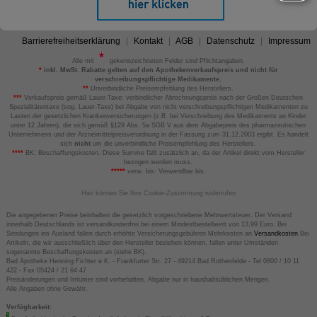
Barrierefreiheitserklärung
Kontakt
AGB
Datenschutz
Impressum
Alle mit
gekennzeichneten Felder sind Pflichtangaben.
*
inkl. MwSt. Rabatte gelten auf den Apothekenverkaufspreis und nicht für
verschreibungspflichtige Medikamente.
**
Unverbindliche Preisempfehlung des Herstellers.
***
Verkaufspreis gemäß Lauer-Taxe; verbindlicher Abrechnungspreis nach der Großen Deutschen
Spezialitätentaxe (sog. Lauer-Taxe) bei Abgabe von nicht verschreibungspflichtigen Medikamenten zu
Lasten der gesetzlichen Krankenversicherungen (z.B. bei Verschreibung des Medikaments an Kinder
unter 12 Jahren), die sich gemäß §129 Abs. 5a SGB V aus dem Abgabepreis des pharmazeutischen
Unternehmens und der Arzneimittelpreisverordnung in der Fassung zum 31.12.2003 ergibt. Es handelt
sich
nicht
um die unverbindliche Preisempfehlung des Herstellers.
****
BK: Beschaffungskosten. Diese Summe fällt zusätzlich an, da der Artikel direkt vom Hersteller
bezogen werden muss.
*****
verw. bis: Verwendbar bis.
Hier können Sie Ihre Cookie-Zustimmung widerrufen
Die angegebenen Preise beinhalten die gesetzlich vorgeschriebene Mehrwertsteuer. Der Versand
innerhalb Deutschlands ist versandkostenfrei bei einem Mindestbestellwert von 13,99 Euro. Bei
Sendungen ins Ausland fallen durch erhöhte Versicherungsgebühren Mehrkosten an
Versandkosten
Bei
Artikeln, die wir ausschließlich über den Hersteller beziehen können, fallen unter Umständen
sogenannte Beschaffungskosten an (siehe BK).
Bad Apotheke Henning Fichter e.K. - Frankfurter Str. 27 - 49214 Bad Rothenfelde - Tel 0800 / 10 11
422 - Fax 05424 / 21 64 47
Preisänderungen und Irrtümer sind vorbehalten. Abgabe nur in haushaltsüblichen Mengen.
Alle Angaben ohne Gewähr.
Verfügbarkeit: