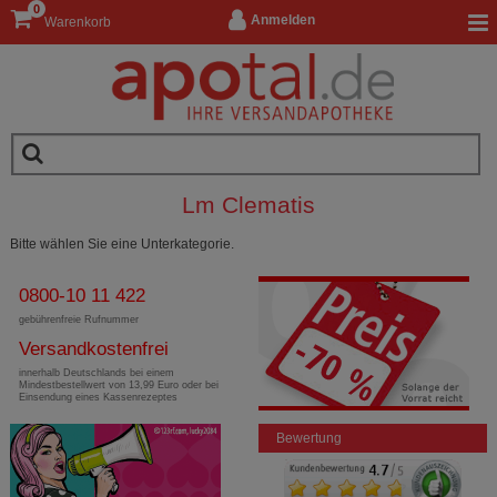
0
Anmelden
Warenkorb
Lm Clematis
Bitte wählen Sie eine Unterkategorie.
0800-10 11 422
gebührenfreie Rufnummer
Versandkostenfrei
innerhalb Deutschlands bei einem
Mindestbestellwert von 13,99 Euro oder bei
Einsendung eines Kassenrezeptes
Bewertung