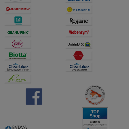
anzupassen. Komfort-Cookies ermöglichen es uns
auch auf Ihre Bedürfnisse zugeschrittene Inhalte
anzuzeigen und unser Partnerprogramm zu
betreiben.
Statistik & Tracking:
Hierüber lassen sich
Informationen über die Art und Weise der Nutzung
unserer Website sammeln, mit deren Hilfe wir unsere
Website weiter für Sie optimieren können, den Inhalt
auf unserer Website aber auch die Werbung auf
Drittseiten möglichst relevant für Sie zu gestalten.
Bitte beachten Sie, dass Daten hierfür teilweise an
Dritte wie z.B. Google oder soziale Medien
übertragen werden.