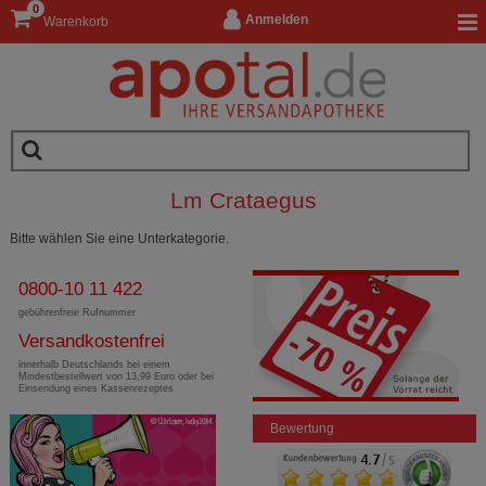
0
Anmelden
Warenkorb
Lm Crataegus
Bitte wählen Sie eine Unterkategorie.
0800-10 11 422
gebührenfreie Rufnummer
Versandkostenfrei
innerhalb Deutschlands bei einem
Mindestbestellwert von 13,99 Euro oder bei
Einsendung eines Kassenrezeptes
Bewertung