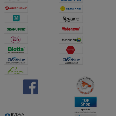
anzupassen. Komfort-Cookies ermöglichen es uns
auch auf Ihre Bedürfnisse zugeschrittene Inhalte
anzuzeigen und unser Partnerprogramm zu
betreiben.
Statistik & Tracking:
Hierüber lassen sich
Informationen über die Art und Weise der Nutzung
unserer Website sammeln, mit deren Hilfe wir unsere
Website weiter für Sie optimieren können, den Inhalt
auf unserer Website aber auch die Werbung auf
Drittseiten möglichst relevant für Sie zu gestalten.
Bitte beachten Sie, dass Daten hierfür teilweise an
Dritte wie z.B. Google oder soziale Medien
übertragen werden.