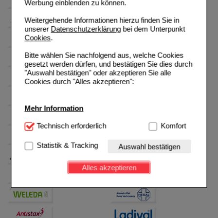
Werbung einblenden zu können.
Weitergehende Informationen hierzu finden Sie in
unserer
Datenschutzerklärung
bei dem Unterpunkt
Cookies
.
Bitte wählen Sie nachfolgend aus, welche Cookies
gesetzt werden dürfen, und bestätigen Sie dies durch
"Auswahl bestätigen" oder akzeptieren Sie alle
Cookies durch "Alles akzeptieren":
Mehr Information
Technisch Notwendig:
Technisch erforderlich
Hierbei handelt es sich um
Komfort
Cookies, die für die Grundfunktionen unserer
Website notwendig sind (z.B. Navigation, Warenkorb,
Statistik & Tracking
Auswahl bestätigen
Kundenkonto), weshalb auf diese nicht verzichtet
werden kann.
Alles akzeptieren
Komfort:
Diese Cookies werden genutzt um das
Einkaufserlebnis noch ansprechender zu gestalten,
beispielsweise für die Wiedererkennung des
Besuchers oder unsere Seite an bevorzugte
Verhaltensweisen (z.B. Spracheinstellung)