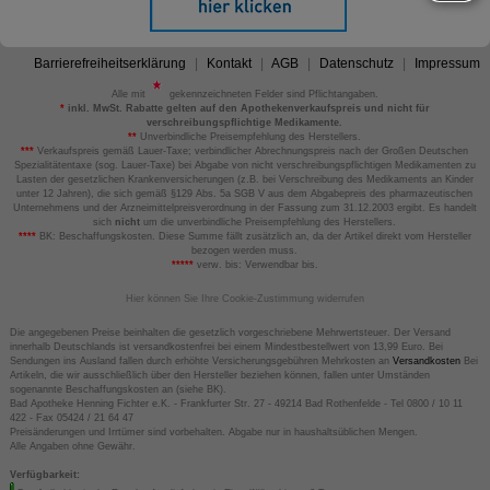
Barrierefreiheitserklärung
Kontakt
AGB
Datenschutz
Impressum
Alle mit
gekennzeichneten Felder sind Pflichtangaben.
*
inkl. MwSt. Rabatte gelten auf den Apothekenverkaufspreis und nicht für
verschreibungspflichtige Medikamente.
**
Unverbindliche Preisempfehlung des Herstellers.
***
Verkaufspreis gemäß Lauer-Taxe; verbindlicher Abrechnungspreis nach der Großen Deutschen
Spezialitätentaxe (sog. Lauer-Taxe) bei Abgabe von nicht verschreibungspflichtigen Medikamenten zu
Lasten der gesetzlichen Krankenversicherungen (z.B. bei Verschreibung des Medikaments an Kinder
unter 12 Jahren), die sich gemäß §129 Abs. 5a SGB V aus dem Abgabepreis des pharmazeutischen
Unternehmens und der Arzneimittelpreisverordnung in der Fassung zum 31.12.2003 ergibt. Es handelt
sich
nicht
um die unverbindliche Preisempfehlung des Herstellers.
****
BK: Beschaffungskosten. Diese Summe fällt zusätzlich an, da der Artikel direkt vom Hersteller
bezogen werden muss.
*****
verw. bis: Verwendbar bis.
Hier können Sie Ihre Cookie-Zustimmung widerrufen
Die angegebenen Preise beinhalten die gesetzlich vorgeschriebene Mehrwertsteuer. Der Versand
innerhalb Deutschlands ist versandkostenfrei bei einem Mindestbestellwert von 13,99 Euro. Bei
Sendungen ins Ausland fallen durch erhöhte Versicherungsgebühren Mehrkosten an
Versandkosten
Bei
Artikeln, die wir ausschließlich über den Hersteller beziehen können, fallen unter Umständen
sogenannte Beschaffungskosten an (siehe BK).
Bad Apotheke Henning Fichter e.K. - Frankfurter Str. 27 - 49214 Bad Rothenfelde - Tel 0800 / 10 11
422 - Fax 05424 / 21 64 47
Preisänderungen und Irrtümer sind vorbehalten. Abgabe nur in haushaltsüblichen Mengen.
Alle Angaben ohne Gewähr.
Verfügbarkeit: