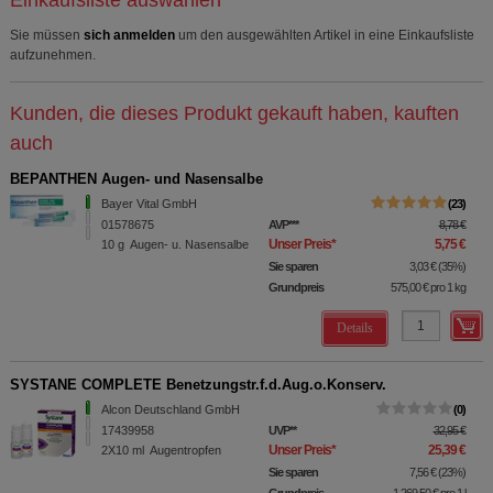
Einkaufsliste auswählen
Sie müssen
sich anmelden
um den ausgewählten Artikel in eine Einkaufsliste
aufzunehmen.
Kunden, die dieses Produkt gekauft haben, kauften
auch
BEPANTHEN Augen- und Nasensalbe
Bayer Vital GmbH
23
01578675
AVP
***
8,78 €
Unser Preis
*
5,75 €
10
g
Augen- u. Nasensalbe
Sie sparen
3,03 €
(
35%
)
Grundpreis
575,00 €
pro 1 kg
Details
SYSTANE COMPLETE Benetzungstr.f.d.Aug.o.Konserv.
Alcon Deutschland GmbH
0
17439958
UVP
**
32,95 €
Unser Preis
*
25,39 €
2X10
ml
Augentropfen
Sie sparen
7,56 €
(
23%
)
Grundpreis
1.269,50 €
pro 1 l