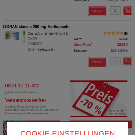
Details
LIORAN classic 260 mg Hartkapseln
Cesra Arzneimittel GmbH &
5
Co.KG
AVP
***
32,73 €
20053820
Unser Preis
*
22,39 €
80
St
Hartkapseln
Sie sparen
10,34 €
(
32%
)
Details
0800-10 11 422
gebührenfreie Rufnummer
Versandkostenfrei
innerhalb Deutschlands bei einem
Mindestbestellwert von 13,99 Euro oder bei
Einsendung eines Kassenrezeptes
Bewertung
COOKIE-EINSTELLUNGEN