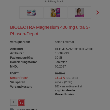
Abbildung ähnlich
BIOLECTRA Magnesium 400 mg ultra 3-
Phasen-Depot
Verfügbarkeit
:
sofort lieferbar
Anbieter:
HERMES Arzneimittel GmbH
Artikelnr.:
16604993
Packungsgröße:
30
St
Darreichungsform:
Tabletten
MHD:
06/2027
UVP
**
20,20 €
Unser Preis
*
16,16 €
(inkl. MwSt.)
Sie sparen
4,04 €
(
20%
)
Versandkosten:
DE: versandkostenfrei
zzgl. Auslands-
Versandkosten