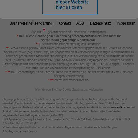
Barrierefreiheitserklärung
Kontakt
AGB
Datenschutz
Impressum
Alle mit
gekennzeichneten Felder sind Pflichtangaben.
*
inkl. MwSt. Rabatte gelten auf den Apothekenverkaufspreis und nicht für
verschreibungspflichtige Medikamente.
**
Unverbindliche Preisempfehlung des Herstellers.
***
Verkaufspreis gemäß Lauer-Taxe; verbindlicher Abrechnungspreis nach der Großen Deutschen
Spezialitätentaxe (sog. Lauer-Taxe) bei Abgabe von nicht verschreibungspflichtigen Medikamenten zu
Lasten der gesetzlichen Krankenversicherungen (z.B. bei Verschreibung des Medikaments an Kinder
unter 12 Jahren), die sich gemäß §129 Abs. 5a SGB V aus dem Abgabepreis des pharmazeutischen
Unternehmens und der Arzneimittelpreisverordnung in der Fassung zum 31.12.2003 ergibt. Es handelt
sich
nicht
um die unverbindliche Preisempfehlung des Herstellers.
****
BK: Beschaffungskosten. Diese Summe fällt zusätzlich an, da der Artikel direkt vom Hersteller
bezogen werden muss.
*****
verw. bis: Verwendbar bis.
Hier können Sie Ihre Cookie-Zustimmung widerrufen
Die angegebenen Preise beinhalten die gesetzlich vorgeschriebene Mehrwertsteuer. Der Versand
innerhalb Deutschlands ist versandkostenfrei bei einem Mindestbestellwert von 13,99 Euro. Bei
Sendungen ins Ausland fallen durch erhöhte Versicherungsgebühren Mehrkosten an
Versandkosten
Bei
Artikeln, die wir ausschließlich über den Hersteller beziehen können, fallen unter Umständen
sogenannte Beschaffungskosten an (siehe BK).
Bad Apotheke Henning Fichter e.K. - Frankfurter Str. 27 - 49214 Bad Rothenfelde - Tel 0800 / 10 11
422 - Fax 05424 / 21 64 47
Preisänderungen und Irrtümer sind vorbehalten. Abgabe nur in haushaltsüblichen Mengen.
Alle Angaben ohne Gewähr.