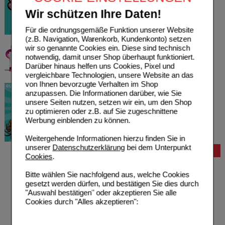
Wir schützen Ihre Daten!
Für die ordnungsgemäße Funktion unserer Website
(z.B. Navigation, Warenkorb, Kundenkonto) setzen
wir so genannte Cookies ein. Diese sind technisch
notwendig, damit unser Shop überhaupt funktioniert.
Darüber hinaus helfen uns Cookies, Pixel und
vergleichbare Technologien, unsere Website an das
von Ihnen bevorzugte Verhalten im Shop
anzupassen. Die Informationen darüber, wie Sie
unsere Seiten nutzen, setzen wir ein, um den Shop
zu optimieren oder z.B. auf Sie zugeschnittene
Werbung einblenden zu können.
Weitergehende Informationen hierzu finden Sie in
unserer
Datenschutzerklärung
bei dem Unterpunkt
Bestellung
Cookies
.
Hilfe zur Anmeldung
Bitte wählen Sie nachfolgend aus, welche Cookies
Hilfe zum Bestellvorgang
gesetzt werden dürfen, und bestätigen Sie dies durch
Zahlungsmöglichkeiten
"Auswahl bestätigen" oder akzeptieren Sie alle
Rezepte einlösen
Cookies durch "Alles akzeptieren":
Freiumschläge anfordern
Freiumschläge downloaden
Auslandsbestellung