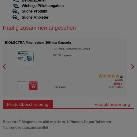
Beipackzettel
Wichtige Pflichtangaben
Suche Produkt
Suche Anbieter
Häufig zusammen angesehen
BIOLECTRA Magnesium 300 mg Kapseln
BIOL
HERMES Arzneimittel GmbH
100
St
Kapseln
1
42,70 €
29,95 €
Sie sparen
12,75 €
(
30%
)
Produktbeschreibung
Produktbewertung
®
Biolectra
Magnesium 400 mg Ultra 3-Phasen-Depot Tabletten
Nahrungsergänzungsmittel