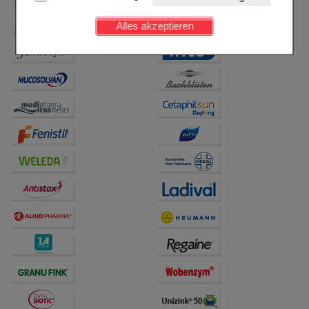
Kundenkonto), weshalb auf diese nicht verzichtet
werden kann.
Alles akzeptieren
Komfort:
Diese Cookies werden genutzt um das
Einkaufserlebnis noch ansprechender zu gestalten,
beispielsweise für die Wiedererkennung des
Besuchers oder unsere Seite an bevorzugte
Verhaltensweisen (z.B. Spracheinstellung)
anzupassen. Komfort-Cookies ermöglichen es uns
auch auf Ihre Bedürfnisse zugeschrittene Inhalte
anzuzeigen und unser Partnerprogramm zu
betreiben.
Statistik & Tracking:
Hierüber lassen sich
Informationen über die Art und Weise der Nutzung
unserer Website sammeln, mit deren Hilfe wir unsere
Website weiter für Sie optimieren können, den Inhalt
auf unserer Website aber auch die Werbung auf
Drittseiten möglichst relevant für Sie zu gestalten.
Bitte beachten Sie, dass Daten hierfür teilweise an
Dritte wie z.B. Google oder soziale Medien
übertragen werden.