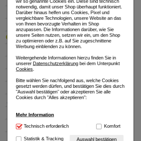
wir so genannte Cookies ein. Diese sind technisch
notwendig, damit unser Shop überhaupt funktioniert.
Darüber hinaus helfen uns Cookies, Pixel und
vergleichbare Technologien, unsere Website an das
von Ihnen bevorzugte Verhalten im Shop
anzupassen. Die Informationen darüber, wie Sie
unsere Seiten nutzen, setzen wir ein, um den Shop
zu optimieren oder z.B. auf Sie zugeschnittene
Werbung einblenden zu können.
Weitergehende Informationen hierzu finden Sie in
unserer
Datenschutzerklärung
bei dem Unterpunkt
Cookies
.
Bitte wählen Sie nachfolgend aus, welche Cookies
gesetzt werden dürfen, und bestätigen Sie dies durch
"Auswahl bestätigen" oder akzeptieren Sie alle
Cookies durch "Alles akzeptieren":
Mehr Information
Technisch Notwendig:
Technisch erforderlich
Hierbei handelt es sich um
Komfort
Cookies, die für die Grundfunktionen unserer
Website notwendig sind (z.B. Navigation, Warenkorb,
Statistik & Tracking
Auswahl bestätigen