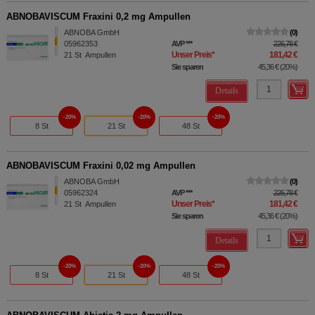
ABNOBAVISCUM Fraxini 0,2 mg Ampullen
ABNOBA GmbH
0
05962353
AVP
***
226,78 €
Unser Preis
*
181,42 €
21
St
Ampullen
Sie sparen
45,36 €
(
20%
)
Details
20%
20%
20%
8 St
21 St
48 St
ABNOBAVISCUM Fraxini 0,02 mg Ampullen
ABNOBA GmbH
0
05962324
AVP
***
226,78 €
Unser Preis
*
181,42 €
21
St
Ampullen
Sie sparen
45,36 €
(
20%
)
Details
20%
20%
20%
8 St
21 St
48 St