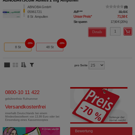
ABNOBAVISCUM Abietis 2 mg Ampullen
ABNOBA GmbH
0
05961721
AVP
***
89,48 €
Unser Preis
*
71,58 €
8
St
Ampullen
Sie sparen
17,90 €
(
20%
)
Details
20%
20%
8 St
48 St
pro Seite
0800-10 11 422
gebührenfreie Rufnummer
Versandkostenfrei
innerhalb Deutschlands bei einem
Mindestbestellwert von 13,99 Euro oder bei
Einsendung eines Kassenrezeptes
Bewertung