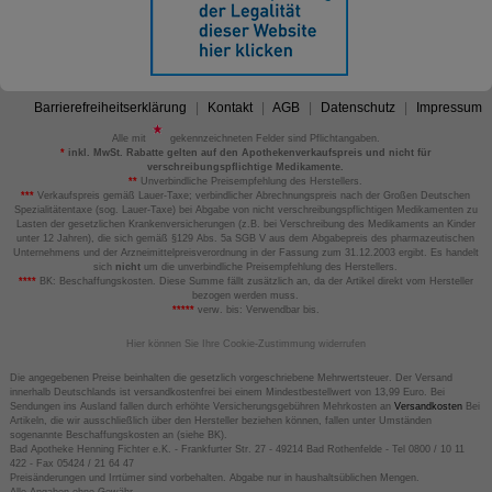
Barrierefreiheitserklärung
Kontakt
AGB
Datenschutz
Impressum
Alle mit
gekennzeichneten Felder sind Pflichtangaben.
*
inkl. MwSt. Rabatte gelten auf den Apothekenverkaufspreis und nicht für
verschreibungspflichtige Medikamente.
**
Unverbindliche Preisempfehlung des Herstellers.
***
Verkaufspreis gemäß Lauer-Taxe; verbindlicher Abrechnungspreis nach der Großen Deutschen
Spezialitätentaxe (sog. Lauer-Taxe) bei Abgabe von nicht verschreibungspflichtigen Medikamenten zu
Lasten der gesetzlichen Krankenversicherungen (z.B. bei Verschreibung des Medikaments an Kinder
unter 12 Jahren), die sich gemäß §129 Abs. 5a SGB V aus dem Abgabepreis des pharmazeutischen
Unternehmens und der Arzneimittelpreisverordnung in der Fassung zum 31.12.2003 ergibt. Es handelt
sich
nicht
um die unverbindliche Preisempfehlung des Herstellers.
****
BK: Beschaffungskosten. Diese Summe fällt zusätzlich an, da der Artikel direkt vom Hersteller
bezogen werden muss.
*****
verw. bis: Verwendbar bis.
Hier können Sie Ihre Cookie-Zustimmung widerrufen
Die angegebenen Preise beinhalten die gesetzlich vorgeschriebene Mehrwertsteuer. Der Versand
innerhalb Deutschlands ist versandkostenfrei bei einem Mindestbestellwert von 13,99 Euro. Bei
Sendungen ins Ausland fallen durch erhöhte Versicherungsgebühren Mehrkosten an
Versandkosten
Bei
Artikeln, die wir ausschließlich über den Hersteller beziehen können, fallen unter Umständen
sogenannte Beschaffungskosten an (siehe BK).
Bad Apotheke Henning Fichter e.K. - Frankfurter Str. 27 - 49214 Bad Rothenfelde - Tel 0800 / 10 11
422 - Fax 05424 / 21 64 47
Preisänderungen und Irrtümer sind vorbehalten. Abgabe nur in haushaltsüblichen Mengen.