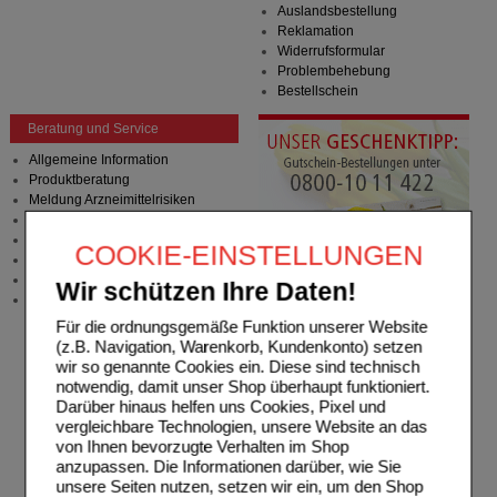
Auslandsbestellung
Reklamation
Widerrufsformular
Problembehebung
Bestellschein
Beratung und Service
Allgemeine Information
Produktberatung
Meldung Arzneimittelrisiken
Zuzahlungsfreie Arzneien
Angebote & Downloads
COOKIE-EINSTELLUNGEN
Newsletter
Neukundenprämie
Wir schützen Ihre Daten!
Stellenangebote
Für die ordnungsgemäße Funktion unserer Website
(z.B. Navigation, Warenkorb, Kundenkonto) setzen
wir so genannte Cookies ein. Diese sind technisch
notwendig, damit unser Shop überhaupt funktioniert.
Darüber hinaus helfen uns Cookies, Pixel und
vergleichbare Technologien, unsere Website an das
von Ihnen bevorzugte Verhalten im Shop
anzupassen. Die Informationen darüber, wie Sie
unsere Seiten nutzen, setzen wir ein, um den Shop