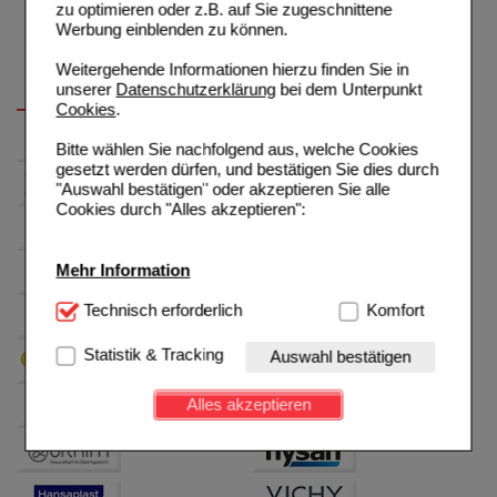
zu optimieren oder z.B. auf Sie zugeschnittene
Werbung einblenden zu können.
Weitergehende Informationen hierzu finden Sie in
unserer
Datenschutzerklärung
bei dem Unterpunkt
Cookies
.
Bitte wählen Sie nachfolgend aus, welche Cookies
gesetzt werden dürfen, und bestätigen Sie dies durch
"Auswahl bestätigen" oder akzeptieren Sie alle
Cookies durch "Alles akzeptieren":
Mehr Information
Technisch Notwendig:
Technisch erforderlich
Hierbei handelt es sich um
Komfort
Cookies, die für die Grundfunktionen unserer
Website notwendig sind (z.B. Navigation, Warenkorb,
Statistik & Tracking
Auswahl bestätigen
Kundenkonto), weshalb auf diese nicht verzichtet
werden kann.
Alles akzeptieren
Komfort:
Diese Cookies werden genutzt um das
Einkaufserlebnis noch ansprechender zu gestalten,
beispielsweise für die Wiedererkennung des
Besuchers oder unsere Seite an bevorzugte