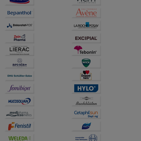
Verhaltensweisen (z.B. Spracheinstellung)
anzupassen. Komfort-Cookies ermöglichen es uns
auch auf Ihre Bedürfnisse zugeschrittene Inhalte
anzuzeigen und unser Partnerprogramm zu
betreiben.
Statistik & Tracking:
Hierüber lassen sich
Informationen über die Art und Weise der Nutzung
unserer Website sammeln, mit deren Hilfe wir unsere
Website weiter für Sie optimieren können, den Inhalt
auf unserer Website aber auch die Werbung auf
Drittseiten möglichst relevant für Sie zu gestalten.
Bitte beachten Sie, dass Daten hierfür teilweise an
Dritte wie z.B. Google oder soziale Medien
übertragen werden.