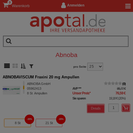
0
Anmelden
Warenkorb
Abnoba
pro Seite
ABNOBAVISCUM Fraxini 20 mg Ampullen
ABNOBA GmbH
0
05962413
AVP
***
95,77 €
Unser Preis
*
76,59 €
8
St
Ampullen
Sie sparen
19,18 €
(
20%
)
Details
20%
20%
8 St
21 St