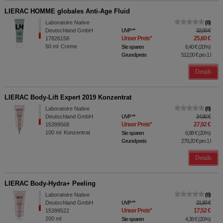
LIERAC HOMME globales Anti-Age Fluid
Laboratoire Native
0
Deutschland GmbH
UVP
**
32,00 €
Unser Preis
*
25,60 €
17826158
50
ml
Creme
Sie sparen
6,40 €
(
20%
)
Grundpreis
512,00 €
pro 1 l
Details
LIERAC Body-Lift Expert 2019 Konzentrat
Laboratoire Native
0
Deutschland GmbH
UVP
**
34,90 €
Unser Preis
*
27,92 €
15399568
100
ml
Konzentrat
Sie sparen
6,98 €
(
20%
)
Grundpreis
279,20 €
pro 1 l
Details
LIERAC Body-Hydra+ Peeling
Laboratoire Native
0
Deutschland GmbH
UVP
**
21,90 €
Unser Preis
*
17,52 €
15399522
200
ml
Sie sparen
4,38 €
(
20%
)