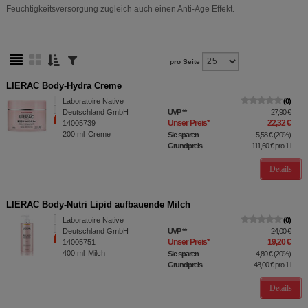
Feuchtigkeitsversorgung zugleich auch einen Anti-Age Effekt.
pro Seite
LIERAC Body-Hydra Creme
Laboratoire Native
0
Deutschland GmbH
UVP
**
27,90 €
Unser Preis
*
22,32 €
14005739
200
ml
Creme
Sie sparen
5,58 €
(
20%
)
Grundpreis
111,60 €
pro 1 l
Details
LIERAC Body-Nutri Lipid aufbauende Milch
Laboratoire Native
0
Deutschland GmbH
UVP
**
24,00 €
Unser Preis
*
19,20 €
14005751
400
ml
Milch
Sie sparen
4,80 €
(
20%
)
Grundpreis
48,00 €
pro 1 l
Details