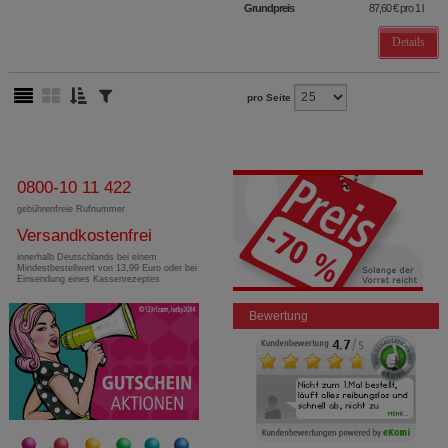
Grundpreis
87,60 €
pro 1 l
Details
pro Seite
0800-10 11 422
gebührenfreie Rufnummer
Versandkostenfrei
innerhalb Deutschlands bei einem
Mindestbestellwert von 13,99 Euro oder bei
Einsendung eines Kassenrezeptes
Bewertung