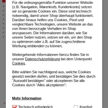
Für die ordnungsgemäße Funktion unserer Website
Allgemeine Information
(z.B. Navigation, Warenkorb, Kundenkonto) setzen
Produktberatung
wir so genannte Cookies ein. Diese sind technisch
Meldung Arzneimittelrisiken
notwendig, damit unser Shop überhaupt funktioniert.
Zuzahlungsfreie Arzneien
Darüber hinaus helfen uns Cookies, Pixel und
Angebote & Downloads
vergleichbare Technologien, unsere Website an das
Newsletter
von Ihnen bevorzugte Verhalten im Shop
Neukundenprämie
anzupassen. Die Informationen darüber, wie Sie
Stellenangebote
unsere Seiten nutzen, setzen wir ein, um den Shop
zu optimieren oder z.B. auf Sie zugeschnittene
Werbung einblenden zu können.
Weitergehende Informationen hierzu finden Sie in
unserer
Datenschutzerklärung
bei dem Unterpunkt
Cookies
.
Bitte wählen Sie nachfolgend aus, welche Cookies
gesetzt werden dürfen, und bestätigen Sie dies durch
"Auswahl bestätigen" oder akzeptieren Sie alle
Cookies durch "Alles akzeptieren":
Mehr Information
Technisch Notwendig:
Technisch erforderlich
Hierbei handelt es sich um
Komfort