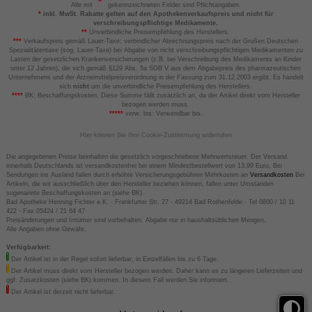
Alle mit
gekennzeichneten Felder sind Pflichtangaben.
*
inkl. MwSt. Rabatte gelten auf den Apothekenverkaufspreis und nicht für
verschreibungspflichtige Medikamente.
**
Unverbindliche Preisempfehlung des Herstellers.
***
Verkaufspreis gemäß Lauer-Taxe; verbindlicher Abrechnungspreis nach der Großen Deutschen
Spezialitätentaxe (sog. Lauer-Taxe) bei Abgabe von nicht verschreibungspflichtigen Medikamenten zu
Lasten der gesetzlichen Krankenversicherungen (z.B. bei Verschreibung des Medikaments an Kinder
unter 12 Jahren), die sich gemäß §129 Abs. 5a SGB V aus dem Abgabepreis des pharmazeutischen
Unternehmens und der Arzneimittelpreisverordnung in der Fassung zum 31.12.2003 ergibt. Es handelt
sich
nicht
um die unverbindliche Preisempfehlung des Herstellers.
****
BK: Beschaffungskosten. Diese Summe fällt zusätzlich an, da der Artikel direkt vom Hersteller
bezogen werden muss.
*****
verw. bis: Verwendbar bis.
Hier können Sie Ihre Cookie-Zustimmung widerrufen
Die angegebenen Preise beinhalten die gesetzlich vorgeschriebene Mehrwertsteuer. Der Versand
innerhalb Deutschlands ist versandkostenfrei bei einem Mindestbestellwert von 13,99 Euro. Bei
Sendungen ins Ausland fallen durch erhöhte Versicherungsgebühren Mehrkosten an
Versandkosten
Bei
Artikeln, die wir ausschließlich über den Hersteller beziehen können, fallen unter Umständen
sogenannte Beschaffungskosten an (siehe BK).
Bad Apotheke Henning Fichter e.K. - Frankfurter Str. 27 - 49214 Bad Rothenfelde - Tel 0800 / 10 11
422 - Fax 05424 / 21 64 47
Preisänderungen und Irrtümer sind vorbehalten. Abgabe nur in haushaltsüblichen Mengen.
Alle Angaben ohne Gewähr.
Verfügbarkeit:
Der Artikel ist in der Regel sofort lieferbar, in Einzelfällen bis zu 6 Tage.
Der Artikel muss direkt vom Hersteller bezogen werden. Daher kann es zu längeren Lieferzeiten und
ggf. Zusatzkosten (siehe BK) kommen. In diesem Fall werden Sie informiert.
Der Artikel ist derzeit nicht lieferbar.