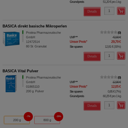
Grundpreis
51,20 €
pro 1 kg
Details
BASICA direkt basische Mikroperlen
Protina Pharmazeutische
0
GmbH
UVP
**
42,60 €
Unser Preis
*
29,79 €
12472514
80
St
Granulat
Sie sparen
12,81 €
(
30%
)
Details
BASICA Vital Pulver
Protina Pharmazeutische
0
GmbH
UVP
**
12,90 €
Unser Preis
*
12,05 €
01865110
200
g
Pulver
Sie sparen
0,85 €
(
7%
)
Grundpreis
60,25 €
pro 1 kg
Details
7%
29%
200 g
800 g