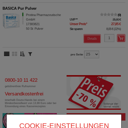
BASICA Pur Pulver
Protina Pharmazeutische
0
GmbH
UVP
**
35,90 €
Unser Preis
*
27,85 €
17383821
50
St
Pulver
Sie sparen
8,05 €
(
22%
)
Details
pro Seite
0800-10 11 422
gebührenfreie Rufnummer
Versandkostenfrei
innerhalb Deutschlands bei einem
Mindestbestellwert von 13,99 Euro oder bei
Einsendung eines Kassenrezeptes
Bewertung
COOKIE-EINSTELLUNGEN