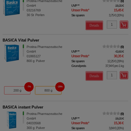
Protina Pharmazeutische
0
GmbH
UVP
**
19,20 €
Unser Preis
*
15,45 €
03216769
30
St
Perlen
Sie sparen
3,75 €
(
20%
)
Details
BASICA Vital Pulver
Protina Pharmazeutische
0
GmbH
UVP
**
42,60 €
Unser Preis
*
30,35 €
01865127
800
g
Pulver
Sie sparen
12,25 €
(
29%
)
Grundpreis
37,94 €
pro 1 kg
Details
7%
29%
200 g
800 g
BASICA instant Pulver
Protina Pharmazeutische
0
GmbH
UVP
**
19,20 €
Unser Preis
*
15,36 €
04033568
300
g
Pulver
Sie sparen
3,84 €
(
20%
)