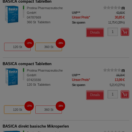
BASICA compact Tabletten
Protina Pharmazeutische
0
GmbH
UVP
**
42,60 €
Unser Preis
*
30,85 €
04787669
360
St
Tabletten
Sie sparen
11,75 €
(
28%
)
Details
27%
28%
120 St
360 St
BASICA compact Tabletten
Protina Pharmazeutische
0
GmbH
UVP
**
19,20 €
Unser Preis
*
13,99 €
07423330
120
St
Tabletten
Sie sparen
5,21 €
(
27%
)
Details
27%
28%
120 St
360 St
BASICA direkt basische Mikroperlen