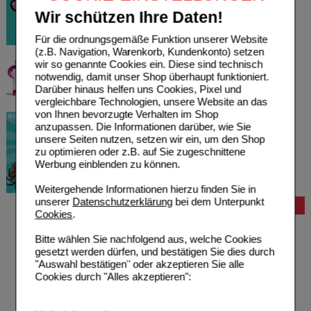
Wir schützen Ihre Daten!
Für die ordnungsgemäße Funktion unserer Website
(z.B. Navigation, Warenkorb, Kundenkonto) setzen
wir so genannte Cookies ein. Diese sind technisch
notwendig, damit unser Shop überhaupt funktioniert.
Darüber hinaus helfen uns Cookies, Pixel und
vergleichbare Technologien, unsere Website an das
von Ihnen bevorzugte Verhalten im Shop
anzupassen. Die Informationen darüber, wie Sie
unsere Seiten nutzen, setzen wir ein, um den Shop
zu optimieren oder z.B. auf Sie zugeschnittene
Werbung einblenden zu können.
Weitergehende Informationen hierzu finden Sie in
unserer
Datenschutzerklärung
bei dem Unterpunkt
Bestellung
Cookies
.
Hilfe zur Anmeldung
Hilfe zum Bestellvorgang
Bitte wählen Sie nachfolgend aus, welche Cookies
Zahlungsmöglichkeiten
gesetzt werden dürfen, und bestätigen Sie dies durch
Rezepte einlösen
"Auswahl bestätigen" oder akzeptieren Sie alle
Freiumschläge anfordern
Cookies durch "Alles akzeptieren":
Freiumschläge downloaden
Auslandsbestellung