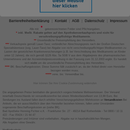
Barrierefreiheitserklärung
Kontakt
AGB
Datenschutz
Impressum
Alle mit
gekennzeichneten Felder sind Pflichtangaben.
*
inkl. MwSt. Rabatte gelten auf den Apothekenverkaufspreis und nicht für
verschreibungspflichtige Medikamente.
**
Unverbindliche Preisempfehlung des Herstellers.
***
Verkaufspreis gemäß Lauer-Taxe; verbindlicher Abrechnungspreis nach der Großen Deutschen
Spezialitätentaxe (sog. Lauer-Taxe) bei Abgabe von nicht verschreibungspflichtigen Medikamenten zu
Lasten der gesetzlichen Krankenversicherungen (z.B. bei Verschreibung des Medikaments an Kinder
unter 12 Jahren), die sich gemäß §129 Abs. 5a SGB V aus dem Abgabepreis des pharmazeutischen
Unternehmens und der Arzneimittelpreisverordnung in der Fassung zum 31.12.2003 ergibt. Es handelt
sich
nicht
um die unverbindliche Preisempfehlung des Herstellers.
****
BK: Beschaffungskosten. Diese Summe fällt zusätzlich an, da der Artikel direkt vom Hersteller
bezogen werden muss.
*****
verw. bis: Verwendbar bis.
Hier können Sie Ihre Cookie-Zustimmung widerrufen
Die angegebenen Preise beinhalten die gesetzlich vorgeschriebene Mehrwertsteuer. Der Versand
innerhalb Deutschlands ist versandkostenfrei bei einem Mindestbestellwert von 13,99 Euro. Bei
Sendungen ins Ausland fallen durch erhöhte Versicherungsgebühren Mehrkosten an
Versandkosten
Bei
Artikeln, die wir ausschließlich über den Hersteller beziehen können, fallen unter Umständen
sogenannte Beschaffungskosten an (siehe BK).
Bad Apotheke Henning Fichter e.K. - Frankfurter Str. 27 - 49214 Bad Rothenfelde - Tel 0800 / 10 11
422 - Fax 05424 / 21 64 47
Preisänderungen und Irrtümer sind vorbehalten. Abgabe nur in haushaltsüblichen Mengen.
Alle Angaben ohne Gewähr.
Verfügbarkeit: