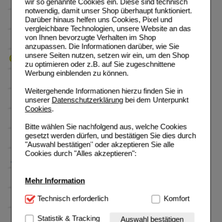
wir so genannte Cookies ein. Diese sind technisch
notwendig, damit unser Shop überhaupt funktioniert.
Darüber hinaus helfen uns Cookies, Pixel und
vergleichbare Technologien, unsere Website an das
von Ihnen bevorzugte Verhalten im Shop
anzupassen. Die Informationen darüber, wie Sie
unsere Seiten nutzen, setzen wir ein, um den Shop
zu optimieren oder z.B. auf Sie zugeschnittene
Werbung einblenden zu können.
Weitergehende Informationen hierzu finden Sie in
unserer
Datenschutzerklärung
bei dem Unterpunkt
Cookies
.
Bitte wählen Sie nachfolgend aus, welche Cookies
gesetzt werden dürfen, und bestätigen Sie dies durch
"Auswahl bestätigen" oder akzeptieren Sie alle
Cookies durch "Alles akzeptieren":
Mehr Information
Technisch Notwendig:
Technisch erforderlich
Hierbei handelt es sich um
Komfort
Cookies, die für die Grundfunktionen unserer
Website notwendig sind (z.B. Navigation, Warenkorb,
Statistik & Tracking
Auswahl bestätigen