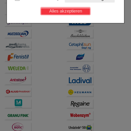
Kundenkonto), weshalb auf diese nicht verzichtet
werden kann.
Alles akzeptieren
Komfort:
Diese Cookies werden genutzt um das
Einkaufserlebnis noch ansprechender zu gestalten,
beispielsweise für die Wiedererkennung des
Besuchers oder unsere Seite an bevorzugte
Verhaltensweisen (z.B. Spracheinstellung)
anzupassen. Komfort-Cookies ermöglichen es uns
auch auf Ihre Bedürfnisse zugeschrittene Inhalte
anzuzeigen und unser Partnerprogramm zu
betreiben.
Statistik & Tracking:
Hierüber lassen sich
Informationen über die Art und Weise der Nutzung
unserer Website sammeln, mit deren Hilfe wir unsere
Website weiter für Sie optimieren können, den Inhalt
auf unserer Website aber auch die Werbung auf
Drittseiten möglichst relevant für Sie zu gestalten.
Bitte beachten Sie, dass Daten hierfür teilweise an
Dritte wie z.B. Google oder soziale Medien
übertragen werden.