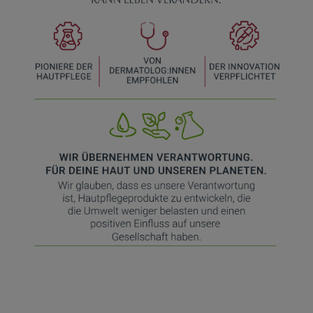
beispielsweise für die Wiedererkennung des
Besuchers oder unsere Seite an bevorzugte
Verhaltensweisen (z.B. Spracheinstellung)
anzupassen. Komfort-Cookies ermöglichen es uns
auch auf Ihre Bedürfnisse zugeschrittene Inhalte
anzuzeigen und unser Partnerprogramm zu
betreiben.
Statistik & Tracking:
Hierüber lassen sich
Informationen über die Art und Weise der Nutzung
unserer Website sammeln, mit deren Hilfe wir unsere
Website weiter für Sie optimieren können, den Inhalt
auf unserer Website aber auch die Werbung auf
Drittseiten möglichst relevant für Sie zu gestalten.
Bitte beachten Sie, dass Daten hierfür teilweise an
Dritte wie z.B. Google oder soziale Medien
übertragen werden.