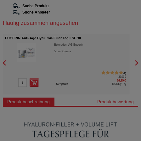
Suche Produkt
Suche Anbieter
Häufig zusammen angesehen
EUCERIN Anti-Age Hyaluron-Filler Tag LSF 30
EUCER
Beiersdorf AG Eucerin
50
ml
Creme
2
36,95 €
26,19 €
Sie sparen
10,76 €
(
29%
)
Produktbeschreibung
Produktbewertung