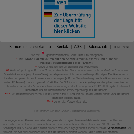
Barrierefreiheitserklärung
Kontakt
AGB
Datenschutz
Impressum
Alle mit
gekennzeichneten Felder sind Pflichtangaben.
*
inkl. MwSt. Rabatte gelten auf den Apothekenverkaufspreis und nicht für
verschreibungspflichtige Medikamente.
**
Unverbindliche Preisempfehlung des Herstellers.
***
Verkaufspreis gemäß Lauer-Taxe; verbindlicher Abrechnungspreis nach der Großen Deutschen
Spezialitätentaxe (sog. Lauer-Taxe) bei Abgabe von nicht verschreibungspflichtigen Medikamenten zu
Lasten der gesetzlichen Krankenversicherungen (z.B. bei Verschreibung des Medikaments an Kinder
unter 12 Jahren), die sich gemäß §129 Abs. 5a SGB V aus dem Abgabepreis des pharmazeutischen
Unternehmens und der Arzneimittelpreisverordnung in der Fassung zum 31.12.2003 ergibt. Es handelt
sich
nicht
um die unverbindliche Preisempfehlung des Herstellers.
****
BK: Beschaffungskosten. Diese Summe fällt zusätzlich an, da der Artikel direkt vom Hersteller
bezogen werden muss.
*****
verw. bis: Verwendbar bis.
Hier können Sie Ihre Cookie-Zustimmung widerrufen
Die angegebenen Preise beinhalten die gesetzlich vorgeschriebene Mehrwertsteuer. Der Versand
innerhalb Deutschlands ist versandkostenfrei bei einem Mindestbestellwert von 13,99 Euro. Bei
Sendungen ins Ausland fallen durch erhöhte Versicherungsgebühren Mehrkosten an
Versandkosten
Bei
Artikeln, die wir ausschließlich über den Hersteller beziehen können, fallen unter Umständen