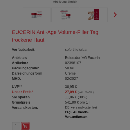
Abbildung ähnlich
EUCERIN Anti-Age Volume-Filler Tag
trockene Haut
Verfügbarkeit
:
sofort lieferbar
Anbieter:
Beiersdorf AG Eucerin
Artikelnr.:
02398107
Packungsgröße:
50
ml
Darreichungsform:
Creme
MHD:
02/2027
UVP
**
38,95 €
Unser Preis
*
27,09 €
(inkl. MwSt.)
Sie sparen
11,86 €
(
30%
)
Grundpreis
541,80 €
pro 1 l
Versandkosten:
DE: versandkostenfrei
zzgl. Auslands-
Versandkosten