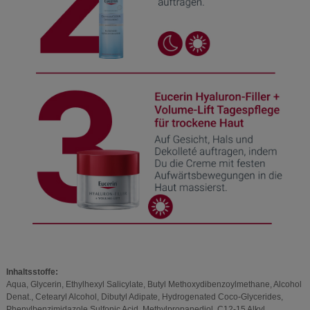
Inhaltsstoffe:
Aqua, Glycerin, Ethylhexyl Salicylate, Butyl Methoxydibenzoylmethane, Alcohol
Denat., Cetearyl Alcohol, Dibutyl Adipate, Hydrogenated Coco-Glycerides,
Phenylbenzimidazole Sulfonic Acid, Methylpropanediol, C12-15 Alkyl