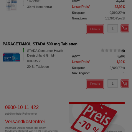
19723913
UVP
**
43,75 €
Unser Preis
*
33,99 €
30
ml
Konzentrat
Sie sparen
9,76 €
(
22%
)
Grundpreis
1.133,00 €
pro 1 l
Details
PARACETAMOL STADA 500 mg Tabletten
STADA Consumer Health
0
Deutschland GmbH
AVP
***
3,99 €
00423568
Unser Preis
*
1,19 €
20
St
Tabletten
Sie sparen
2,80 €
(
70%
)
Max. Abgabe:
1
Details
0800-10 11 422
gebührenfreie Rufnummer
Versandkostenfrei
innerhalb Deutschlands bei einem
Mindestbestellwert von 13,99 Euro oder bei