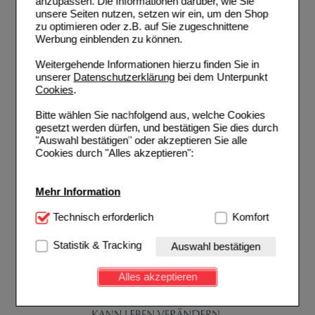
anzupassen. Die Informationen darüber, wie Sie
unsere Seiten nutzen, setzen wir ein, um den Shop
zu optimieren oder z.B. auf Sie zugeschnittene
Werbung einblenden zu können.
Weitergehende Informationen hierzu finden Sie in
unserer
Datenschutzerklärung
bei dem Unterpunkt
Cookies
.
Bitte wählen Sie nachfolgend aus, welche Cookies
gesetzt werden dürfen, und bestätigen Sie dies durch
"Auswahl bestätigen" oder akzeptieren Sie alle
Cookies durch "Alles akzeptieren":
Mehr Information
Technisch Notwendig:
Technisch erforderlich
Hierbei handelt es sich um
Komfort
Cookies, die für die Grundfunktionen unserer
Website notwendig sind (z.B. Navigation, Warenkorb,
Statistik & Tracking
Auswahl bestätigen
Kundenkonto), weshalb auf diese nicht verzichtet
werden kann.
Alles akzeptieren
Komfort:
Diese Cookies werden genutzt um das
Einkaufserlebnis noch ansprechender zu gestalten,