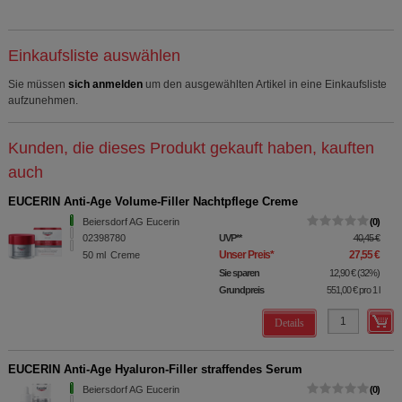
Einkaufsliste auswählen
Sie müssen
sich anmelden
um den ausgewählten Artikel in eine Einkaufsliste
aufzunehmen.
Kunden, die dieses Produkt gekauft haben, kauften
auch
EUCERIN Anti-Age Volume-Filler Nachtpflege Creme
Beiersdorf AG Eucerin
0
02398780
UVP
**
40,45 €
Unser Preis
*
27,55 €
50
ml
Creme
Sie sparen
12,90 €
(
32%
)
Grundpreis
551,00 €
pro 1 l
Details
EUCERIN Anti-Age Hyaluron-Filler straffendes Serum
Beiersdorf AG Eucerin
0