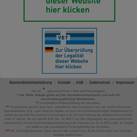
Barrierefreiheitserklärung
Kontakt
AGB
Datenschutz
Impressum
Alle mit
gekennzeichneten Felder sind Pflichtangaben.
*
inkl. MwSt. Rabatte gelten auf den Apothekenverkaufspreis und nicht für
verschreibungspflichtige Medikamente.
**
Unverbindliche Preisempfehlung des Herstellers.
***
Verkaufspreis gemäß Lauer-Taxe; verbindlicher Abrechnungspreis nach der Großen Deutschen
Spezialitätentaxe (sog. Lauer-Taxe) bei Abgabe von nicht verschreibungspflichtigen Medikamenten zu
Lasten der gesetzlichen Krankenversicherungen (z.B. bei Verschreibung des Medikaments an Kinder
unter 12 Jahren), die sich gemäß §129 Abs. 5a SGB V aus dem Abgabepreis des pharmazeutischen
Unternehmens und der Arzneimittelpreisverordnung in der Fassung zum 31.12.2003 ergibt. Es handelt
sich
nicht
um die unverbindliche Preisempfehlung des Herstellers.
****
BK: Beschaffungskosten. Diese Summe fällt zusätzlich an, da der Artikel direkt vom Hersteller
bezogen werden muss.