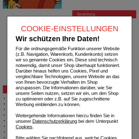
Bestellung
Hilfe zur Anmeldung
COOKIE-EINSTELLUNGEN
Hilfe zum Bestellvorgang
Zahlungsmöglichkeiten
Wir schützen Ihre Daten!
Rezepte einlösen
Freiumschläge anfordern
Für die ordnungsgemäße Funktion unserer Website
Freiumschläge downloaden
(z.B. Navigation, Warenkorb, Kundenkonto) setzen
Auslandsbestellung
wir so genannte Cookies ein. Diese sind technisch
Reklamation
notwendig, damit unser Shop überhaupt funktioniert.
Widerrufsformular
Darüber hinaus helfen uns Cookies, Pixel und
Problembehebung
vergleichbare Technologien, unsere Website an das
Bestellschein
von Ihnen bevorzugte Verhalten im Shop
anzupassen. Die Informationen darüber, wie Sie
Beratung und Service
unsere Seiten nutzen, setzen wir ein, um den Shop
Allgemeine Information
zu optimieren oder z.B. auf Sie zugeschnittene
Produktberatung
Werbung einblenden zu können.
Meldung Arzneimittelrisiken
Zuzahlungsfreie Arzneien
Weitergehende Informationen hierzu finden Sie in
Angebote & Downloads
unserer
Datenschutzerklärung
bei dem Unterpunkt
Newsletter
Cookies
.
Neukundenprämie
Stellenangebote
Bitte wählen Sie nachfolgend aus, welche Cookies