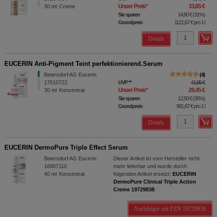
Unser Preis
*
33,65 €
30
ml
Creme
Sie sparen
14,80 €
(
31%
)
Grundpreis
1121,67 €
pro 1 l
Details
EUCERIN Anti-Pigment Teint perfektionierend.Serum
Beiersdorf AG Eucerin
4
17510722
UVP
**
41,95 €
Unser Preis
*
29,45 €
30
ml
Konzentrat
Sie sparen
12,50 €
(
30%
)
Grundpreis
981,67 €
pro 1 l
Details
EUCERIN DermoPure Triple Effect Serum
Beiersdorf AG Eucerin
Dieser Artikel ist vom Hersteller nicht
16907110
mehr lieferbar und wurde durch
40
ml
Konzentrat
folgenden Artikel ersetzt:
EUCERIN
DermoPure Clinical Triple Action
Creme 19729838
.
Nachfolger mit PZN 19729838