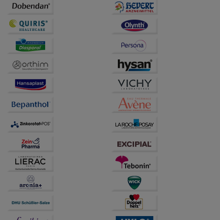
unserer Website sammeln, mit deren Hilfe wir unsere
Website weiter für Sie optimieren können, den Inhalt
auf unserer Website aber auch die Werbung auf
Drittseiten möglichst relevant für Sie zu gestalten.
Bitte beachten Sie, dass Daten hierfür teilweise an
Dritte wie z.B. Google oder soziale Medien
übertragen werden.