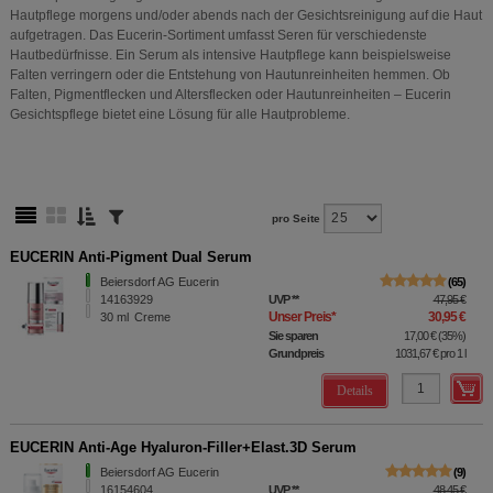
Hautpflege morgens und/oder abends nach der Gesichtsreinigung auf die Haut
aufgetragen. Das Eucerin-Sortiment umfasst Seren für verschiedenste
Hautbedürfnisse. Ein Serum als intensive Hautpflege kann beispielsweise
Falten verringern oder die Entstehung von Hautunreinheiten hemmen. Ob
Falten, Pigmentflecken und Altersflecken oder Hautunreinheiten – Eucerin
Gesichtspflege bietet eine Lösung für alle Hautprobleme.
pro Seite
EUCERIN Anti-Pigment Dual Serum
Beiersdorf AG Eucerin
65
14163929
UVP
**
47,95 €
Unser Preis
*
30,95 €
30
ml
Creme
Sie sparen
17,00 €
(
35%
)
Grundpreis
1031,67 €
pro 1 l
Details
EUCERIN Anti-Age Hyaluron-Filler+Elast.3D Serum
Beiersdorf AG Eucerin
9
16154604
UVP
**
48,45 €