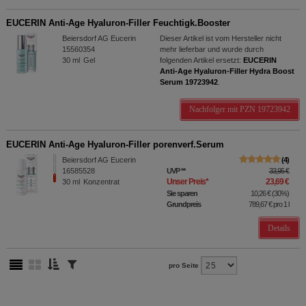
EUCERIN Anti-Age Hyaluron-Filler Feuchtigk.Booster
Beiersdorf AG Eucerin
Dieser Artikel ist vom Hersteller nicht
15560354
mehr lieferbar und wurde durch
30
ml
Gel
folgenden Artikel ersetzt:
EUCERIN
Anti-Age Hyaluron-Filler Hydra Boost
Serum 19723942
.
Nachfolger mit PZN 19723942
EUCERIN Anti-Age Hyaluron-Filler porenverf.Serum
Beiersdorf AG Eucerin
4
16585528
UVP
**
33,95 €
Unser Preis
*
23,69 €
30
ml
Konzentrat
Sie sparen
10,26 €
(
30%
)
Grundpreis
789,67 €
pro 1 l
Details
pro Seite