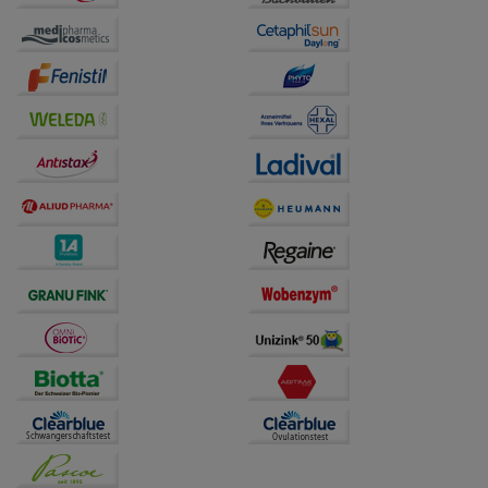
Website weiter für Sie optimieren können, den Inhalt
auf unserer Website aber auch die Werbung auf
Drittseiten möglichst relevant für Sie zu gestalten.
Bitte beachten Sie, dass Daten hierfür teilweise an
Dritte wie z.B. Google oder soziale Medien
übertragen werden.