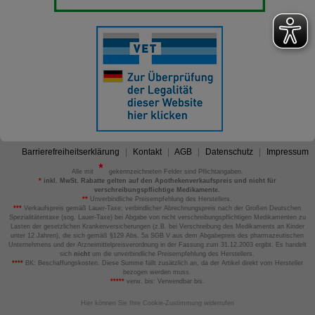
Barrierefreiheitserklärung
Kontakt
AGB
Datenschutz
Impressum
Alle mit
gekennzeichneten Felder sind Pflichtangaben.
*
inkl. MwSt. Rabatte gelten auf den Apothekenverkaufspreis und nicht für
verschreibungspflichtige Medikamente.
**
Unverbindliche Preisempfehlung des Herstellers.
***
Verkaufspreis gemäß Lauer-Taxe; verbindlicher Abrechnungspreis nach der Großen Deutschen
Spezialitätentaxe (sog. Lauer-Taxe) bei Abgabe von nicht verschreibungspflichtigen Medikamenten zu
Lasten der gesetzlichen Krankenversicherungen (z.B. bei Verschreibung des Medikaments an Kinder
unter 12 Jahren), die sich gemäß §129 Abs. 5a SGB V aus dem Abgabepreis des pharmazeutischen
Unternehmens und der Arzneimittelpreisverordnung in der Fassung zum 31.12.2003 ergibt. Es handelt
sich
nicht
um die unverbindliche Preisempfehlung des Herstellers.
****
BK: Beschaffungskosten. Diese Summe fällt zusätzlich an, da der Artikel direkt vom Hersteller
bezogen werden muss.
*****
verw. bis: Verwendbar bis.
Hier können Sie Ihre Cookie-Zustimmung widerrufen