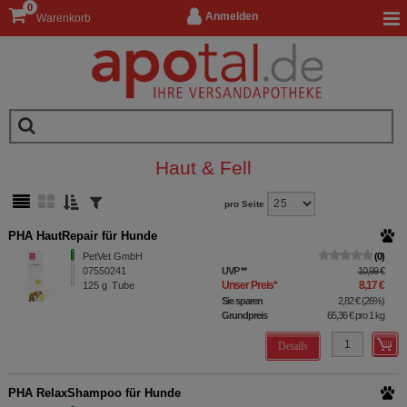
0
Anmelden
Warenkorb
Haut & Fell
pro Seite
PHA HautRepair für Hunde
PetVet GmbH
0
07550241
UVP
**
10,99 €
Unser Preis
*
8,17 €
125
g
Tube
Sie sparen
2,82 €
(
26%
)
Grundpreis
65,36 €
pro 1 kg
Details
PHA RelaxShampoo für Hunde