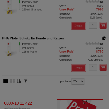
PetVet GmbH
0
07549692
UVP
**
9,99 €
Unser Preis
*
7,99 €
250
ml
Shampoo
Sie sparen
2,00 €
(
20%
)
Grundpreis
31,96 €
pro 1 l
Details
PHA PfotenSchutz für Hunde und Katzen
PetVet GmbH
0
07549640
UVP
**
10,99 €
Unser Preis
*
8,79 €
125
g
Paste
Sie sparen
2,20 €
(
20%
)
Grundpreis
70,32 €
pro 1 kg
Details
pro Seite
0800-10 11 422
gebührenfreie Rufnummer