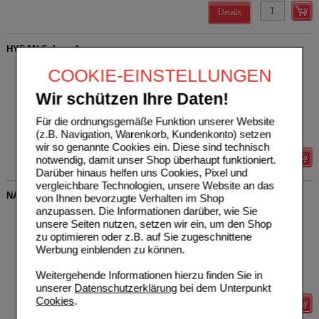
Details
HYSAN Schnupfenspray
URSAPHARM Arzneimittel
10
COOKIE-EINSTELLUNGEN
GmbH
AVP
***
4,95 €
06587271
Unser Preis
*
1,48 €
Wir schützen Ihre Daten!
10
ml
Nasenspray
Sie sparen
3,47 €
(
70%
)
Grundpreis
148,00 €
pro 1 l
Für die ordnungsgemäße Funktion unserer Website
Max. Abgabe:
5
(z.B. Navigation, Warenkorb, Kundenkonto) setzen
wir so genannte Cookies ein. Diese sind technisch
Details
notwendig, damit unser Shop überhaupt funktioniert.
Darüber hinaus helfen uns Cookies, Pixel und
vergleichbare Technologien, unsere Website an das
NASENSPRAY-ratiopharm Erwachsene kons.frei
von Ihnen bevorzugte Verhalten im Shop
anzupassen. Die Informationen darüber, wie Sie
ratiopharm GmbH
7
unsere Seiten nutzen, setzen wir ein, um den Shop
00999848
UVP
**
7,50 €
zu optimieren oder z.B. auf Sie zugeschnittene
Unser Preis
*
4,15 €
15
ml
Nasenspray
Werbung einblenden zu können.
Sie sparen
3,35 €
(
45%
)
Grundpreis
276,67 €
pro 1 l
Weitergehende Informationen hierzu finden Sie in
Max. Abgabe:
3
unserer
Datenschutzerklärung
bei dem Unterpunkt
Cookies
.
Details