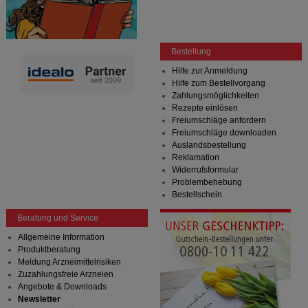
Informationen über die Art und Weise der Nutzung
unserer Website sammeln, mit deren Hilfe wir unsere
Website weiter für Sie optimieren können, den Inhalt
auf unserer Website aber auch die Werbung auf
Bestellung
Drittseiten möglichst relevant für Sie zu gestalten.
Bitte beachten Sie, dass Daten hierfür teilweise an
Hilfe zur Anmeldung
Dritte wie z.B. Google oder soziale Medien
Hilfe zum Bestellvorgang
übertragen werden.
Zahlungsmöglichkeiten
Rezepte einlösen
Freiumschläge anfordern
Freiumschläge downloaden
Auslandsbestellung
Reklamation
Widerrufsformular
Problembehebung
Bestellschein
Beratung und Service
Allgemeine Information
Produktberatung
Meldung Arzneimittelrisiken
Zuzahlungsfreie Arzneien
Angebote & Downloads
Newsletter