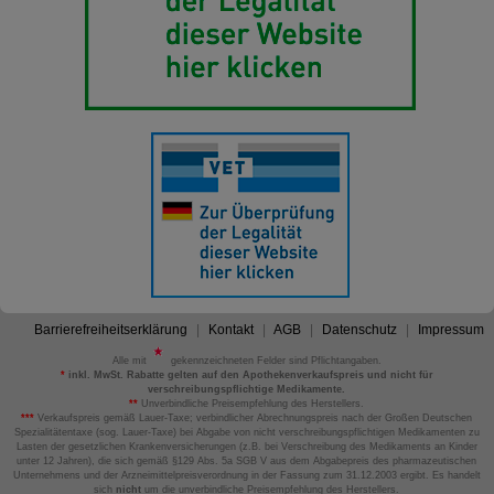
Barrierefreiheitserklärung
Kontakt
AGB
Datenschutz
Impressum
Alle mit
gekennzeichneten Felder sind Pflichtangaben.
*
inkl. MwSt. Rabatte gelten auf den Apothekenverkaufspreis und nicht für
verschreibungspflichtige Medikamente.
**
Unverbindliche Preisempfehlung des Herstellers.
***
Verkaufspreis gemäß Lauer-Taxe; verbindlicher Abrechnungspreis nach der Großen Deutschen
Spezialitätentaxe (sog. Lauer-Taxe) bei Abgabe von nicht verschreibungspflichtigen Medikamenten zu
Lasten der gesetzlichen Krankenversicherungen (z.B. bei Verschreibung des Medikaments an Kinder
unter 12 Jahren), die sich gemäß §129 Abs. 5a SGB V aus dem Abgabepreis des pharmazeutischen
Unternehmens und der Arzneimittelpreisverordnung in der Fassung zum 31.12.2003 ergibt. Es handelt
sich
nicht
um die unverbindliche Preisempfehlung des Herstellers.