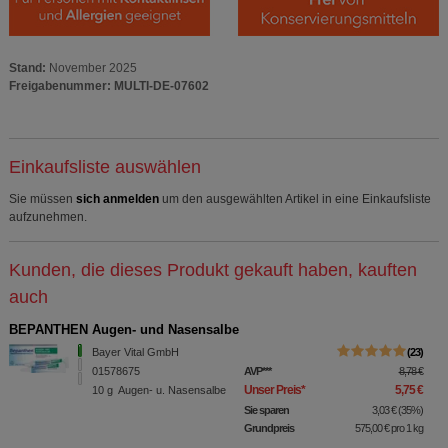
Stand:
November 2025
Freigabenummer: MULTI-DE-07602
Einkaufsliste auswählen
Sie müssen
sich anmelden
um den ausgewählten Artikel in eine Einkaufsliste
aufzunehmen.
Kunden, die dieses Produkt gekauft haben, kauften
auch
BEPANTHEN Augen- und Nasensalbe
Bayer Vital GmbH
23
01578675
AVP
***
8,78 €
Unser Preis
*
5,75 €
10
g
Augen- u. Nasensalbe
Sie sparen
3,03 €
(
35%
)
Grundpreis
575,00 €
pro 1 kg