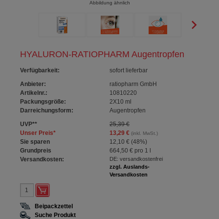
Abbildung ähnlich
HYALURON-RATIOPHARM Augentropfen
Verfügbarkeit
:
sofort lieferbar
Anbieter:
ratiopharm GmbH
Artikelnr.:
10810220
Packungsgröße:
2X10
ml
Darreichungsform:
Augentropfen
UVP
**
25,39 €
Unser Preis
*
13,29 €
(inkl. MwSt.)
Sie sparen
12,10 €
(
48%
)
Grundpreis
664,50 €
pro 1 l
Versandkosten:
DE: versandkostenfrei
zzgl. Auslands-
Versandkosten
Beipackzettel
Suche Produkt