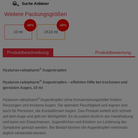
Suche Anbieter
Weitere Packungsgrößen
48%
48%
10 ml
2X10 ml
Produktbeschreibung
Produktbewertung
®
Hyaluron-ratiopharm
Augentropfen
®
Hyaluron-ratiopharm
Augentropfen – effektive Hilfe bei trockenen und
gereizten Augen, 10 ml
®
Hyaluron-ratiopharm
Augentropfen ohne Konservierungsmittel lindern
Reizungen und trockene Augen. Sie spenden Feuchtigkeit und eignen sich
auch für Personen, die Kontaktlinsen tragen. Das Produkt verteilt sich schnell
auf dem Auge und gibt ein Wohlgefühl. Es ist zudem leicht in der Handhabung
und kann von Erwachsenen, Jugendlichen und Kindern zur Linderung der
Symptome genutzt werden. Bei Bedarf können die Augentropfen mehrmals
täglich verwendet werden.