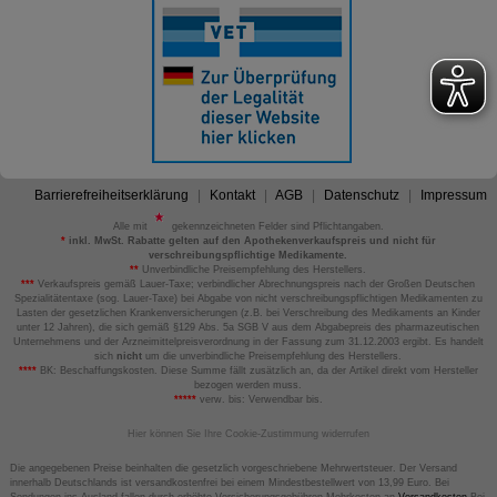
Barrierefreiheitserklärung
Kontakt
AGB
Datenschutz
Impressum
Alle mit
gekennzeichneten Felder sind Pflichtangaben.
*
inkl. MwSt. Rabatte gelten auf den Apothekenverkaufspreis und nicht für
verschreibungspflichtige Medikamente.
**
Unverbindliche Preisempfehlung des Herstellers.
***
Verkaufspreis gemäß Lauer-Taxe; verbindlicher Abrechnungspreis nach der Großen Deutschen
Spezialitätentaxe (sog. Lauer-Taxe) bei Abgabe von nicht verschreibungspflichtigen Medikamenten zu
Lasten der gesetzlichen Krankenversicherungen (z.B. bei Verschreibung des Medikaments an Kinder
unter 12 Jahren), die sich gemäß §129 Abs. 5a SGB V aus dem Abgabepreis des pharmazeutischen
Unternehmens und der Arzneimittelpreisverordnung in der Fassung zum 31.12.2003 ergibt. Es handelt
sich
nicht
um die unverbindliche Preisempfehlung des Herstellers.
****
BK: Beschaffungskosten. Diese Summe fällt zusätzlich an, da der Artikel direkt vom Hersteller
bezogen werden muss.
*****
verw. bis: Verwendbar bis.
Hier können Sie Ihre Cookie-Zustimmung widerrufen
Die angegebenen Preise beinhalten die gesetzlich vorgeschriebene Mehrwertsteuer. Der Versand
innerhalb Deutschlands ist versandkostenfrei bei einem Mindestbestellwert von 13,99 Euro. Bei