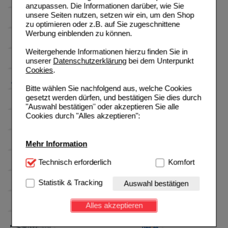
anzupassen. Die Informationen darüber, wie Sie
unsere Seiten nutzen, setzen wir ein, um den Shop
zu optimieren oder z.B. auf Sie zugeschnittene
Werbung einblenden zu können.
Weitergehende Informationen hierzu finden Sie in
unserer
Datenschutzerklärung
bei dem Unterpunkt
Cookies
.
Bitte wählen Sie nachfolgend aus, welche Cookies
gesetzt werden dürfen, und bestätigen Sie dies durch
"Auswahl bestätigen" oder akzeptieren Sie alle
Cookies durch "Alles akzeptieren":
Mehr Information
Technisch Notwendig:
Technisch erforderlich
Hierbei handelt es sich um
Komfort
Cookies, die für die Grundfunktionen unserer
Website notwendig sind (z.B. Navigation, Warenkorb,
Statistik & Tracking
Auswahl bestätigen
Kundenkonto), weshalb auf diese nicht verzichtet
werden kann.
Alles akzeptieren
Komfort:
Diese Cookies werden genutzt um das
Einkaufserlebnis noch ansprechender zu gestalten,