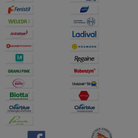
beispielsweise für die Wiedererkennung des
Besuchers oder unsere Seite an bevorzugte
Verhaltensweisen (z.B. Spracheinstellung)
anzupassen. Komfort-Cookies ermöglichen es uns
auch auf Ihre Bedürfnisse zugeschrittene Inhalte
anzuzeigen und unser Partnerprogramm zu
betreiben.
Statistik & Tracking:
Hierüber lassen sich
Informationen über die Art und Weise der Nutzung
unserer Website sammeln, mit deren Hilfe wir unsere
Website weiter für Sie optimieren können, den Inhalt
auf unserer Website aber auch die Werbung auf
Drittseiten möglichst relevant für Sie zu gestalten.
Bitte beachten Sie, dass Daten hierfür teilweise an
Dritte wie z.B. Google oder soziale Medien
übertragen werden.