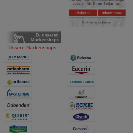
beispielsweise für die Wiedererkennung des
Besuchers oder unsere Seite an bevorzugte
Verhaltensweisen (z.B. Spracheinstellung)
anzupassen. Komfort-Cookies ermöglichen es uns
auch auf Ihre Bedürfnisse zugeschrittene Inhalte
anzuzeigen und unser Partnerprogramm zu
betreiben.
Statistik & Tracking:
Hierüber lassen sich
Informationen über die Art und Weise der Nutzung
unserer Website sammeln, mit deren Hilfe wir unsere
Website weiter für Sie optimieren können, den Inhalt
auf unserer Website aber auch die Werbung auf
Drittseiten möglichst relevant für Sie zu gestalten.
Bitte beachten Sie, dass Daten hierfür teilweise an
Dritte wie z.B. Google oder soziale Medien
übertragen werden.