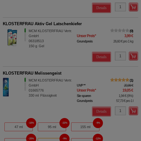
Details
KLOSTERFRAU Aktiv Gel Latschenkiefer
MCM KLOSTERFRAU Vertr.
0
Unser Preis
*
3,99 €
GmbH
06318513
Grundpreis
26,60 €
pro 1 kg
150
g
Gel
Details
KLOSTERFRAU Melissengeist
MCM KLOSTERFRAU Vertr.
1
GmbH
UVP
**
20,99 €
Unser Preis
*
19,05 €
01665776
330
ml
Flüssigkeit
Sie sparen
1,94 €
(
9%
)
Grundpreis
57,73 €
pro 1 l
Details
10%
22%
9%
47 ml
95 ml
155 ml
20%
9%
12%