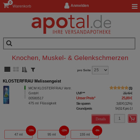
0
Anmelden
Warenkorb
Knochen, Muskel- & Gelenkschmerzen
pro Seite
KLOSTERFRAU Melissengeist
MCM KLOSTERFRAU Vertr.
1
GmbH
UVP
**
29,49 €
Unser Preis
*
25,89 €
00580517
475
ml
Flüssigkeit
Sie sparen
3,60 €
(
12%
)
Grundpreis
54,51 €
pro 1 l
Details
10%
22%
9%
47 ml
95 ml
155 ml