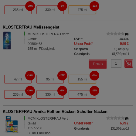
20%
9%
12%
235 ml
330 ml
475 ml
KLOSTERFRAU Melissengeist
MCM KLOSTERFRAU Vertr.
0
GmbH
UVP
**
10,49 €
Unser Preis
*
9,59 €
00580463
155
ml
Flüssigkeit
Sie sparen
0,90 €
(
9%
)
Grundpreis
61,87 €
pro 1 l
Details
10%
22%
9%
47 ml
95 ml
155 ml
20%
9%
12%
235 ml
330 ml
475 ml
KLOSTERFRAU Arnika Roll-on Rücken Schulter Nacken
MCM KLOSTERFRAU Vertr.
0
Unser Preis
*
6,79 €
GmbH
13577250
Grundpreis
135,80 €
pro 1 l
50
ml
Emulsion