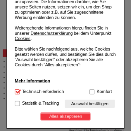
anzupassen. Die Informationen darüber, wie Sie
Zahlungsmöglichkeiten
unsere Seiten nutzen, setzen wir ein, um den Shop
Rezepte einlösen
zu optimieren oder z.B. auf Sie zugeschnittene
Freiumschläge anfordern
Werbung einblenden zu können.
Freiumschläge downloaden
Auslandsbestellung
Weitergehende Informationen hierzu finden Sie in
Reklamation
unserer
Datenschutzerklärung
bei dem Unterpunkt
Widerrufsformular
Cookies
.
Problembehebung
Bestellschein
Bitte wählen Sie nachfolgend aus, welche Cookies
Beratung und Service
gesetzt werden dürfen, und bestätigen Sie dies durch
"Auswahl bestätigen" oder akzeptieren Sie alle
Allgemeine Information
Cookies durch "Alles akzeptieren":
Produktberatung
Meldung Arzneimittelrisiken
Zuzahlungsfreie Arzneien
Mehr Information
Angebote & Downloads
Newsletter
Technisch Notwendig:
Technisch erforderlich
Hierbei handelt es sich um
Komfort
Neukundenprämie
Cookies, die für die Grundfunktionen unserer
Stellenangebote
Website notwendig sind (z.B. Navigation, Warenkorb,
Statistik & Tracking
Auswahl bestätigen
Kundenkonto), weshalb auf diese nicht verzichtet
werden kann.
Alles akzeptieren
Komfort:
Diese Cookies werden genutzt um das
Einkaufserlebnis noch ansprechender zu gestalten,