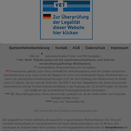
Barrierefreiheitserklärung
Kontakt
AGB
Datenschutz
Impressum
Alle mit
gekennzeichneten Felder sind Pflichtangaben.
*
inkl. MwSt. Rabatte gelten auf den Apothekenverkaufspreis und nicht für
verschreibungspflichtige Medikamente.
**
Unverbindliche Preisempfehlung des Herstellers.
***
Verkaufspreis gemäß Lauer-Taxe; verbindlicher Abrechnungspreis nach der Großen Deutschen
Spezialitätentaxe (sog. Lauer-Taxe) bei Abgabe von nicht verschreibungspflichtigen Medikamenten zu
Lasten der gesetzlichen Krankenversicherungen (z.B. bei Verschreibung des Medikaments an Kinder
unter 12 Jahren), die sich gemäß §129 Abs. 5a SGB V aus dem Abgabepreis des pharmazeutischen
Unternehmens und der Arzneimittelpreisverordnung in der Fassung zum 31.12.2003 ergibt. Es handelt
sich
nicht
um die unverbindliche Preisempfehlung des Herstellers.
****
BK: Beschaffungskosten. Diese Summe fällt zusätzlich an, da der Artikel direkt vom Hersteller
bezogen werden muss.
*****
verw. bis: Verwendbar bis.
Hier können Sie Ihre Cookie-Zustimmung widerrufen
Die angegebenen Preise beinhalten die gesetzlich vorgeschriebene Mehrwertsteuer. Der Versand
innerhalb Deutschlands ist versandkostenfrei bei einem Mindestbestellwert von 13,99 Euro. Bei
Sendungen ins Ausland fallen durch erhöhte Versicherungsgebühren Mehrkosten an
Versandkosten
Bei