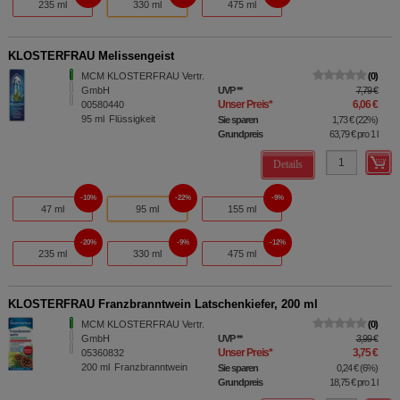
235 ml
330 ml
475 ml
KLOSTERFRAU Melissengeist
MCM KLOSTERFRAU Vertr.
0
GmbH
UVP
**
7,79 €
Unser Preis
*
6,06 €
00580440
95
ml
Flüssigkeit
Sie sparen
1,73 €
(
22%
)
Grundpreis
63,79 €
pro 1 l
Details
10%
22%
9%
47 ml
95 ml
155 ml
20%
9%
12%
235 ml
330 ml
475 ml
KLOSTERFRAU Franzbranntwein Latschenkiefer, 200 ml
MCM KLOSTERFRAU Vertr.
0
GmbH
UVP
**
3,99 €
Unser Preis
*
3,75 €
05360832
200
ml
Franzbranntwein
Sie sparen
0,24 €
(
6%
)
Grundpreis
18,75 €
pro 1 l