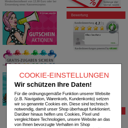
Mindestbestellwert von 13,99 Euro oder bei
Einsendung eines Kassenrezeptes
Bewertung
COOKIE-EINSTELLUNGEN
Wir schützen Ihre Daten!
Für die ordnungsgemäße Funktion unserer Website
(z.B. Navigation, Warenkorb, Kundenkonto) setzen
wir so genannte Cookies ein. Diese sind technisch
notwendig, damit unser Shop überhaupt funktioniert.
Bestellung
Darüber hinaus helfen uns Cookies, Pixel und
vergleichbare Technologien, unsere Website an das
Hilfe zur Anmeldung
von Ihnen bevorzugte Verhalten im Shop
Hilfe zum Bestellvorgang