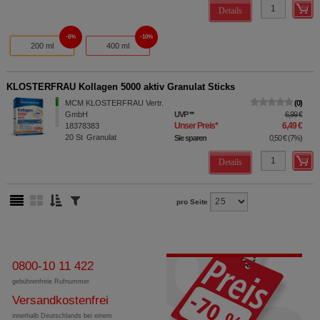
Details
6%
10%
200 ml
400 ml
KLOSTERFRAU Kollagen 5000 aktiv Granulat Sticks
MCM KLOSTERFRAU Vertr.
0
GmbH
UVP
**
6,99 €
Unser Preis
*
6,49 €
18378383
20
St
Granulat
Sie sparen
0,50 €
(
7%
)
Details
pro Seite
0800-10 11 422
gebührenfreie Rufnummer
Versandkostenfrei
innerhalb Deutschlands bei einem