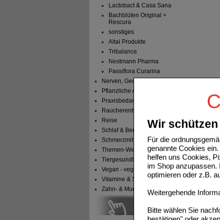
Lactobact & Casa Sana
Bachblüten Original +
Rescura
sonstiges
Altai Produkte
Tribalance
Nestmann Pharma
Passiflora Curarina
Nerven, Gedächtnis & Gemüt
Pflanzliche Arzneimittel
C
Praxisbedarf
Raucherentwöhnung
Reise
Wir schützen 
Schlaf & Beruhigung
Für die ordnungsgemäß
Schmerzmittel
genannte Cookies ein. 
Themen-Welten
helfen uns Cookies, P
Tiergesundheit & Tierbedarf
im Shop anzupassen. D
Vegan - vegetarisch
optimieren oder z.B. 
Vitamine & Sport
Zahn- & Mundpflege
Weitergehende Informat
Bitte wählen Sie nach
bestätigen" oder akzep