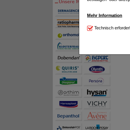
Mehr Information
Technisch Notwendi
Technisch erforder
notwendig sind (z.B. N
Komfort:
Diese Cookie
beispielsweise für di
Spracheinstellung) an
Inhalte anzuzeigen un
Statistik & Tracking:
H
sammeln, mit deren Hil
auch die Werbung auf Dr
teilweise an Dritte wi