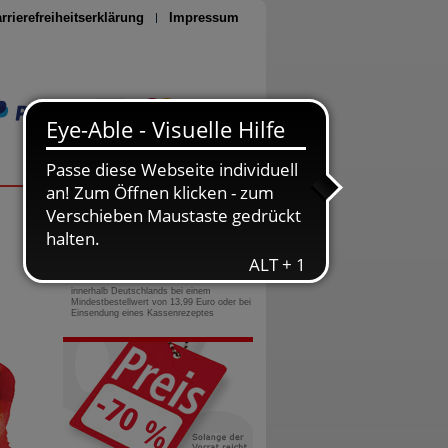
rrierefreiheitserklärung
Impressum
Seite drucken
0800-10 11 422
gebührenfreie Rufnummer
Versandkostenfrei
innerhalb Deutschlands bei einem
Mindestbestellwert von 13,99 Euro oder bei
Einsendung eines Kassenrezeptes