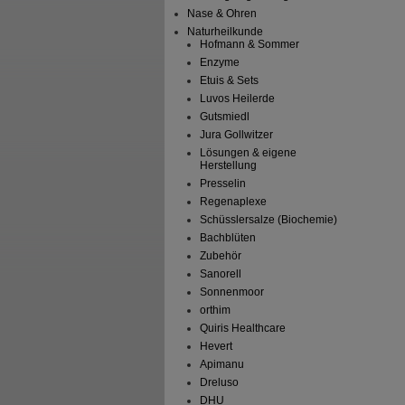
Nase & Ohren
Naturheilkunde
Hofmann & Sommer
Enzyme
Etuis & Sets
Luvos Heilerde
Gutsmiedl
Jura Gollwitzer
Lösungen & eigene
Herstellung
Presselin
Regenaplexe
Schüsslersalze (Biochemie)
Bachblüten
Zubehör
Sanorell
Sonnenmoor
orthim
Quiris Healthcare
Hevert
Apimanu
Dreluso
DHU