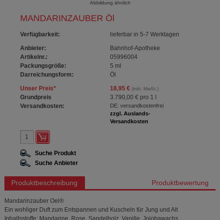
Abbildung ähnlich
MANDARINZAUBER Öl
Verfügbarkeit
:
lieferbar in 5-7 Werktagen
Anbieter:
Bahnhof-Apotheke
Artikelnr.:
05996004
Packungsgröße:
5
ml
Darreichungsform:
Öl
Unser Preis
*
18,95 €
(inkl. MwSt.)
Grundpreis
3.790,00 €
pro 1 l
Versandkosten:
DE: versandkostenfrei
zzgl. Auslands-
Versandkosten
Suche Produkt
Suche Anbieter
Produktbeschreibung
Produktbewertung
Mandarinzauber Oel®
Ein wohliger Duft zum Entspannen und Kuscheln für Jung und Alt
Inhaltsstoffe: Mandarine, Rose, Sandelholz, Vanille, Jojobawachs