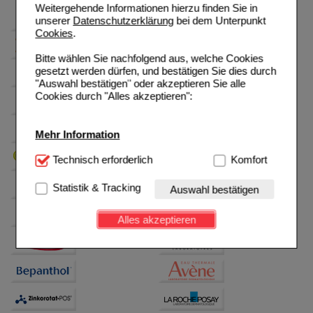
Weitergehende Informationen hierzu finden Sie in
unserer
Datenschutzerklärung
bei dem Unterpunkt
Cookies
.
Bitte wählen Sie nachfolgend aus, welche Cookies
gesetzt werden dürfen, und bestätigen Sie dies durch
"Auswahl bestätigen" oder akzeptieren Sie alle
Cookies durch "Alles akzeptieren":
Mehr Information
Technisch Notwendig:
Technisch erforderlich
Hierbei handelt es sich um
Komfort
Cookies, die für die Grundfunktionen unserer
Website notwendig sind (z.B. Navigation, Warenkorb,
Statistik & Tracking
Auswahl bestätigen
Kundenkonto), weshalb auf diese nicht verzichtet
werden kann.
Alles akzeptieren
Komfort:
Diese Cookies werden genutzt um das
Einkaufserlebnis noch ansprechender zu gestalten,
beispielsweise für die Wiedererkennung des
Besuchers oder unsere Seite an bevorzugte
Verhaltensweisen (z.B. Spracheinstellung)
anzupassen. Komfort-Cookies ermöglichen es uns
auch auf Ihre Bedürfnisse zugeschrittene Inhalte