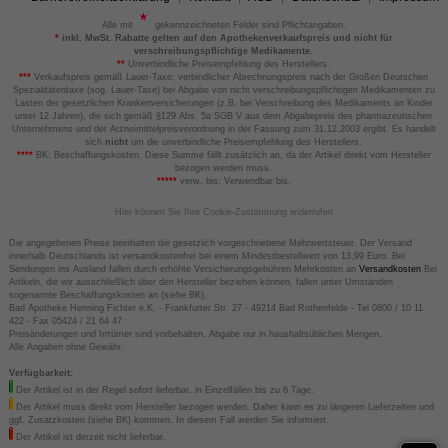
Alle mit
gekennzeichneten Felder sind Pflichtangaben.
*
inkl. MwSt. Rabatte gelten auf den Apothekenverkaufspreis und nicht für
verschreibungspflichtige Medikamente.
**
Unverbindliche Preisempfehlung des Herstellers.
***
Verkaufspreis gemäß Lauer-Taxe; verbindlicher Abrechnungspreis nach der Großen Deutschen
Spezialitätentaxe (sog. Lauer-Taxe) bei Abgabe von nicht verschreibungspflichtigen Medikamenten zu
Lasten der gesetzlichen Krankenversicherungen (z.B. bei Verschreibung des Medikaments an Kinder
unter 12 Jahren), die sich gemäß §129 Abs. 5a SGB V aus dem Abgabepreis des pharmazeutischen
Unternehmens und der Arzneimittelpreisverordnung in der Fassung zum 31.12.2003 ergibt. Es handelt
sich
nicht
um die unverbindliche Preisempfehlung des Herstellers.
****
BK: Beschaffungskosten. Diese Summe fällt zusätzlich an, da der Artikel direkt vom Hersteller
bezogen werden muss.
*****
verw. bis: Verwendbar bis.
Hier können Sie Ihre Cookie-Zustimmung widerrufen
Die angegebenen Preise beinhalten die gesetzlich vorgeschriebene Mehrwertsteuer. Der Versand
innerhalb Deutschlands ist versandkostenfrei bei einem Mindestbestellwert von 13,99 Euro. Bei
Sendungen ins Ausland fallen durch erhöhte Versicherungsgebühren Mehrkosten an
Versandkosten
Bei
Artikeln, die wir ausschließlich über den Hersteller beziehen können, fallen unter Umständen
sogenannte Beschaffungskosten an (siehe BK).
Bad Apotheke Henning Fichter e.K. - Frankfurter Str. 27 - 49214 Bad Rothenfelde - Tel 0800 / 10 11
422 - Fax 05424 / 21 64 47
Preisänderungen und Irrtümer sind vorbehalten. Abgabe nur in haushaltsüblichen Mengen.
Alle Angaben ohne Gewähr.
Verfügbarkeit:
Der Artikel ist in der Regel sofort lieferbar, in Einzelfällen bis zu 6 Tage.
Der Artikel muss direkt vom Hersteller bezogen werden. Daher kann es zu längeren Lieferzeiten und
ggf. Zusatzkosten (siehe BK) kommen. In diesem Fall werden Sie informiert.
Der Artikel ist derzeit nicht lieferbar.