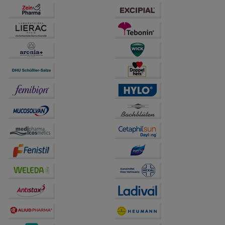
anzuzeigen und unser Partnerprogramm zu
betreiben.
Statistik & Tracking:
Hierüber lassen sich
Informationen über die Art und Weise der Nutzung
unserer Website sammeln, mit deren Hilfe wir unsere
Website weiter für Sie optimieren können, den Inhalt
auf unserer Website aber auch die Werbung auf
Drittseiten möglichst relevant für Sie zu gestalten.
Bitte beachten Sie, dass Daten hierfür teilweise an
Dritte wie z.B. Google oder soziale Medien
übertragen werden.