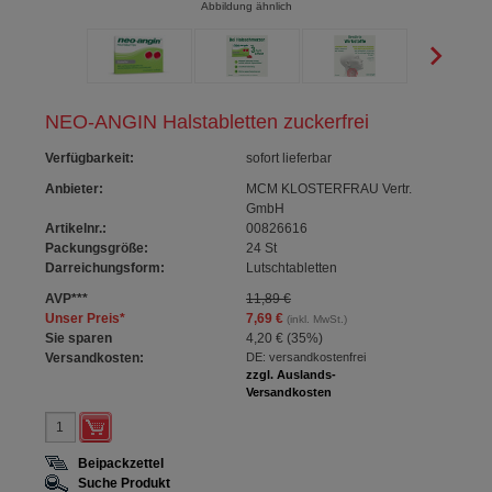
Abbildung ähnlich
NEO-ANGIN Halstabletten zuckerfrei
Verfügbarkeit
:
sofort lieferbar
Anbieter:
MCM KLOSTERFRAU Vertr.
GmbH
Artikelnr.:
00826616
Packungsgröße:
24
St
Darreichungsform:
Lutschtabletten
AVP
***
11,89 €
Unser Preis
*
7,69 €
(inkl. MwSt.)
Sie sparen
4,20 €
(
35%
)
Versandkosten:
DE: versandkostenfrei
zzgl. Auslands-
Versandkosten
Beipackzettel
Suche Produkt