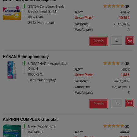
STADA Consumer Health
10
Deutschland GmbH
AVP
***
17,60 €
00571748
Unser Preis
*
10,49 €
24
St
Hartkapseln
Sie sparen
7,11 €
(
40%
)
Max. Abgabe:
2
Details
HYSAN Schnupfenspray
URSAPHARM Arzneimittel
10
GmbH
AVP
***
4,95 €
06587271
Unser Preis
*
1,48 €
10
ml
Nasenspray
Sie sparen
3,47 €
(
70%
)
Grundpreis
148,00 €
pro 1 l
Max. Abgabe:
5
Details
ASPIRIN COMPLEX Granulat
Bayer Vital GmbH
22
04114918
AVP
***
19,29 €