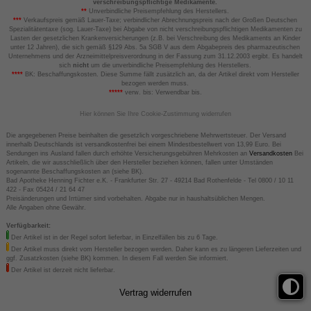
verschreibungspflichtige Medikamente.
**
Unverbindliche Preisempfehlung des Herstellers.
***
Verkaufspreis gemäß Lauer-Taxe; verbindlicher Abrechnungspreis nach der Großen Deutschen
Spezialitätentaxe (sog. Lauer-Taxe) bei Abgabe von nicht verschreibungspflichtigen Medikamenten zu
Lasten der gesetzlichen Krankenversicherungen (z.B. bei Verschreibung des Medikaments an Kinder
unter 12 Jahren), die sich gemäß §129 Abs. 5a SGB V aus dem Abgabepreis des pharmazeutischen
Unternehmens und der Arzneimittelpreisverordnung in der Fassung zum 31.12.2003 ergibt. Es handelt
sich
nicht
um die unverbindliche Preisempfehlung des Herstellers.
****
BK: Beschaffungskosten. Diese Summe fällt zusätzlich an, da der Artikel direkt vom Hersteller
bezogen werden muss.
*****
verw. bis: Verwendbar bis.
Hier können Sie Ihre Cookie-Zustimmung widerrufen
Die angegebenen Preise beinhalten die gesetzlich vorgeschriebene Mehrwertsteuer. Der Versand
innerhalb Deutschlands ist versandkostenfrei bei einem Mindestbestellwert von 13,99 Euro. Bei
Sendungen ins Ausland fallen durch erhöhte Versicherungsgebühren Mehrkosten an
Versandkosten
Bei
Artikeln, die wir ausschließlich über den Hersteller beziehen können, fallen unter Umständen
sogenannte Beschaffungskosten an (siehe BK).
Bad Apotheke Henning Fichter e.K. - Frankfurter Str. 27 - 49214 Bad Rothenfelde - Tel 0800 / 10 11
422 - Fax 05424 / 21 64 47
Preisänderungen und Irrtümer sind vorbehalten. Abgabe nur in haushaltsüblichen Mengen.
Alle Angaben ohne Gewähr.
Verfügbarkeit:
Der Artikel ist in der Regel sofort lieferbar, in Einzelfällen bis zu 6 Tage.
Der Artikel muss direkt vom Hersteller bezogen werden. Daher kann es zu längeren Lieferzeiten und
ggf. Zusatzkosten (siehe BK) kommen. In diesem Fall werden Sie informiert.
Der Artikel ist derzeit nicht lieferbar.
Vertrag widerrufen