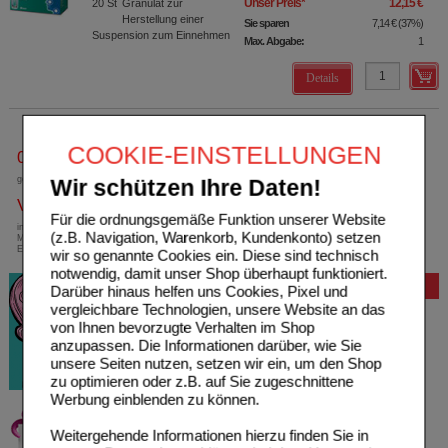
Unser Preis
*
12,15 €
20
St
Granulat zur
Herstellung einer
Sie sparen
7,14 €
(
37%
)
Suspension zum Einnehmen
Max. Abgabe:
1
Details
COOKIE-EINSTELLUNGEN
0800-10 11 422
gebührenfreie Rufnummer
Wir schützen Ihre Daten!
Versandkostenfrei
Für die ordnungsgemäße Funktion unserer Website
innerhalb Deutschlands bei einem
(z.B. Navigation, Warenkorb, Kundenkonto) setzen
Mindestbestellwert von 13,99 Euro oder bei
Einsendung eines Kassenrezeptes
wir so genannte Cookies ein. Diese sind technisch
notwendig, damit unser Shop überhaupt funktioniert.
Bewertung
Darüber hinaus helfen uns Cookies, Pixel und
vergleichbare Technologien, unsere Website an das
von Ihnen bevorzugte Verhalten im Shop
anzupassen. Die Informationen darüber, wie Sie
unsere Seiten nutzen, setzen wir ein, um den Shop
zu optimieren oder z.B. auf Sie zugeschnittene
Werbung einblenden zu können.
Weitergehende Informationen hierzu finden Sie in