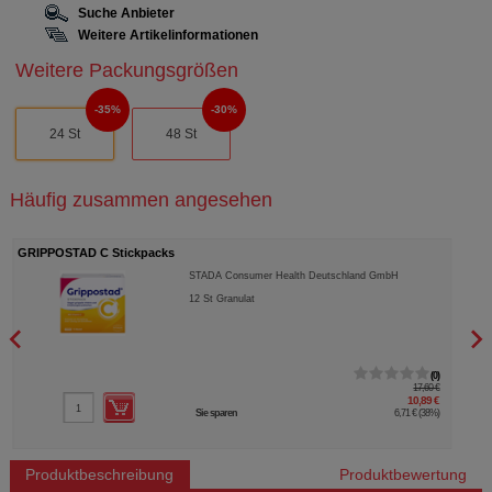
Suche Anbieter
Weitere Artikelinformationen
Weitere Packungsgrößen
35%
30%
24 St
48 St
Häufig zusammen angesehen
GRIPPOSTAD C Stickpacks
RHIN
STADA Consumer Health Deutschland GmbH
12
St
Granulat
0
17,60 €
10,89 €
Sie sparen
6,71 €
(
38%
)
Produktbeschreibung
Produktbewertung