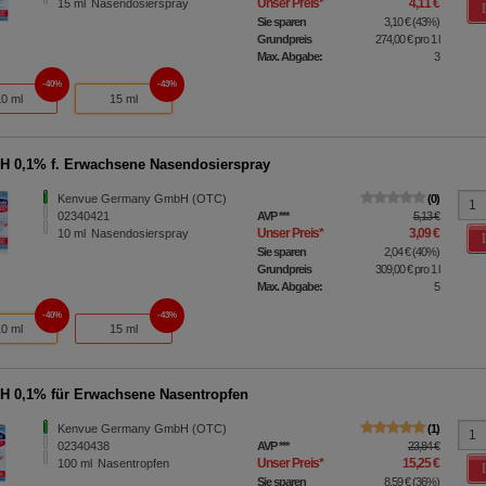
Unser Preis
*
4,11 €
15
ml
Nasendosierspray
Sie sparen
3,10 €
(
43%
)
Grundpreis
274,00 €
pro 1 l
Max. Abgabe:
3
40%
43%
10 ml
15 ml
 0,1% f. Erwachsene Nasendosierspray
Kenvue Germany GmbH (OTC)
0
02340421
AVP
***
5,13 €
Unser Preis
*
3,09 €
10
ml
Nasendosierspray
Sie sparen
2,04 €
(
40%
)
Grundpreis
309,00 €
pro 1 l
Max. Abgabe:
5
40%
43%
10 ml
15 ml
 0,1% für Erwachsene Nasentropfen
Kenvue Germany GmbH (OTC)
1
02340438
AVP
***
23,84 €
Unser Preis
*
15,25 €
100
ml
Nasentropfen
Sie sparen
8,59 €
(
36%
)