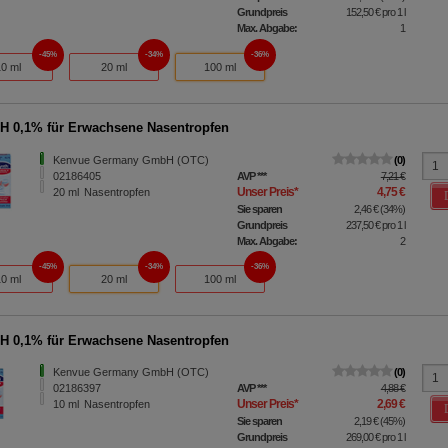
Grundpreis
152,50 €
pro 1 l
Max. Abgabe:
1
45%
34%
36%
10 ml
20 ml
100 ml
 0,1% für Erwachsene Nasentropfen
Kenvue Germany GmbH (OTC)
0
02186405
AVP
***
7,21 €
Unser Preis
*
4,75 €
20
ml
Nasentropfen
Sie sparen
2,46 €
(
34%
)
Grundpreis
237,50 €
pro 1 l
Max. Abgabe:
2
45%
34%
36%
10 ml
20 ml
100 ml
 0,1% für Erwachsene Nasentropfen
Kenvue Germany GmbH (OTC)
0
02186397
AVP
***
4,88 €
Unser Preis
*
2,69 €
10
ml
Nasentropfen
Sie sparen
2,19 €
(
45%
)
Grundpreis
269,00 €
pro 1 l