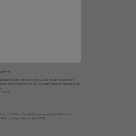
kamente.
bungspflichtigen Medikamenten zu Lasten der gesetzlichen
chen Unternehmens und der Arzneimittelpreisverordnung in der
s.
en muss.
t von 13,99 Euro. Bei Sendungen ins Ausland fallen durch
te Beschaffungskosten an (siehe BK).