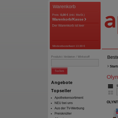
Warenkorb
Preis:
0,00 €
(inkl. MwSt.)
Warenkorb/Kasse
Der Warenkorb ist leer
Mindestbestellwert 13,99 €
Best
Produkt / Anbieter / Wirkstoff
Start
Suchen
Olyn
Angebote
Topseller
Apothekensortiment
OLYNTH
NEU bei uns
Aus der TV-Werbung
Preisknüller