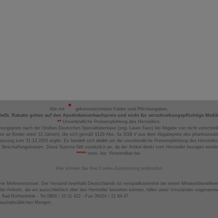
Alle mit
gekennzeichneten Felder sind Pflichtangaben.
MwSt. Rabatte gelten auf den Apothekenverkaufspreis und nicht für verschreibungspflichtige Medi
**
Unverbindliche Preisempfehlung des Herstellers.
nungspreis nach der Großen Deutschen Spezialitätentaxe (sog. Lauer-Taxe) bei Abgabe von nicht verschrei
ts an Kinder unter 12 Jahren), die sich gemäß §129 Abs. 5a SGB V aus dem Abgabepreis des pharmazeutis
assung zum 31.12.2003 ergibt. Es handelt sich
nicht
um die unverbindliche Preisempfehlung des Hersteller
 Beschaffungskosten. Diese Summe fällt zusätzlich an, da der Artikel direkt vom Hersteller bezogen werd
*****
verw. bis: Verwendbar bis.
Hier können Sie Ihre Cookie-Zustimmung widerrufen
ene Mehrwertsteuer. Der Versand innerhalb Deutschlands ist versandkostenfrei bei einem Mindestbestellwer
ei Artikeln, die wir ausschließlich über den Hersteller beziehen können, fallen unter Umständen sogenann
4 Bad Rothenfelde - Tel 0800 / 10 11 422 - Fax 05424 / 21 64 47
haushaltsüblichen Mengen.