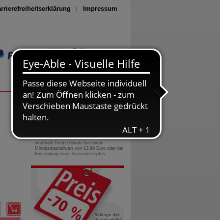
rrierefreiheitserklärung
Impressum
Seite drucken
0800-10 11 422
gebührenfreie Rufnummer
Versandkostenfrei
innerhalb Deutschlands bei einem
Mindestbestellwert von 13,99 Euro oder bei
Einsendung eines Kassenrezeptes