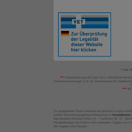
*
inkl. 
***
Verkaufspreis gemäß Lauer-Taxe; verbindlicher Abrech
Krankenversicherungen (z.B. bei Verschreibung des Medikamen
F
****
BK:
Die angegebenen Preise beinhalten die gesetzlich vorgeschrieb
erhöhte Versicherungsgebühren Mehrkosten an
Versandkosten
B
Bad Apotheke Henning Fichter e.K. - Frankfurter Str. 27 - 4921
Preisänderungen und Irrtümer sind vorbehalten. Abgabe nur in 
Alle Angaben ohne Gewähr.