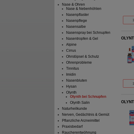
Nase & Ohren
Nase & Nebenhöhlen
Nasenpflaster
Nasenpflege
Nasensalbe
Nasenspray bei Schnupfen
OLYNTH
Nasentropfen & Gel
Alpine
Cirrus
Ohrstöpsel & Schutz
Ohrenprobleme
Tinnitus
Imidin
Nasenbluten
Hysan
Olynth
Olynth bei Schnupfen
OLYNTH
Olynth Salin
Naturheilkunde
Nerven, Gedächtnis & Gemüt
Pflanzliche Arzneimittel
Praxisbedarf
Raucherentwöhnung