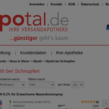
Anmelden
Kontakt
AGB
Datenschutz
Ba
ellung
Kundendaten
Ihre Apotheke
seite
Nase & Ohren
Olynth
Olynth bei Schnupfen
th bei Schnupfen
Sortieren nach:
Filtern nach:
pro Seite
 0,1% für Erwachsene Nasendosierspray
Kenvue Germany GmbH (OTC)
2
04300124
AVP
***
7,21 €