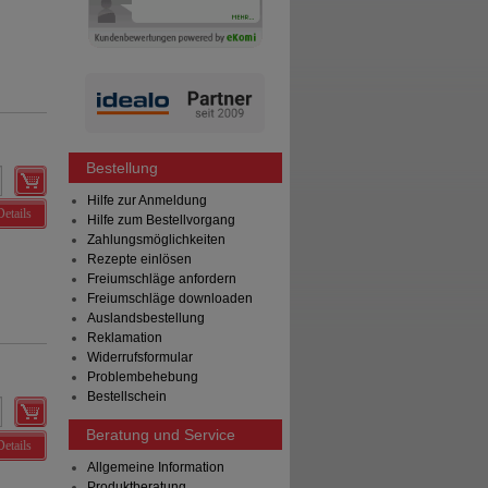
Bestellung
Hilfe zur Anmeldung
Details
Hilfe zum Bestellvorgang
Zahlungsmöglichkeiten
Rezepte einlösen
Freiumschläge anfordern
Freiumschläge downloaden
Auslandsbestellung
Reklamation
Widerrufsformular
Problembehebung
Bestellschein
Beratung und Service
Details
Allgemeine Information
Produktberatung