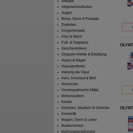
Allergie
Allgemeinbefinden
Augen
Blase, Niere & Prostata
Diabetes
Drogeriemarkt
Frau & Mann
Fuß- & Nagelpilz
OLYNTH
Geschenkideen
Grippale Infekte & Erkältung
Haare & Nägel
Hausapotheke
Heilung der Haut
Herz, Kreislauf & Blut
Homecare
Homöopathische Mittel
Immunsystem
Kinder
Knochen, Muskeln & Gelenke
OLYNTH
Kosmetik
Magen, Darm & Leber
Markenshops
Nahrungsergänzung