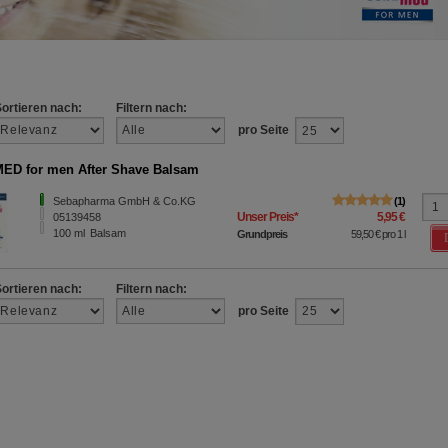
Sortieren nach:
Filtern nach:
pro Seite
D for men After Shave Balsam
Sebapharma GmbH & Co.KG
1
Unser Preis
*
5,95 €
05139458
100
ml
Balsam
Grundpreis
59,50 €
pro 1 l
Sortieren nach:
Filtern nach:
pro Seite