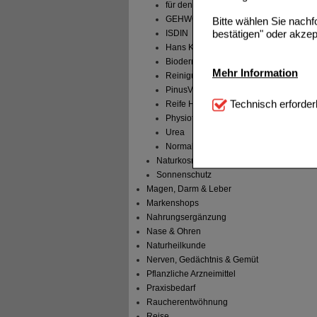
für den Mann
GEHWOL
Bitte wählen Sie nach
bestätigen" oder akzep
ISDIN
Hans Karrer
Bioderma
Mehr Information
Reinigung & Erfrischung
PinusVital
Technisch Notwendi
Technisch erforder
Reife Haut Senioren
notwendig sind (z.B. N
Physiotop
Urea
Komfort:
Diese Cookie
Normale Haut
beispielsweise für di
Naturkosmetik
Spracheinstellung) an
Inhalte anzuzeigen un
Sonnenschutz
Magen, Darm & Leber
Statistik & Tracking:
H
Markenshops
sammeln, mit deren Hil
Nahrungsergänzung
auch die Werbung auf Dr
Nase & Ohren
teilweise an Dritte wi
Naturheilkunde
Nerven, Gedächtnis & Gemüt
Pflanzliche Arzneimittel
Praxisbedarf
Raucherentwöhnung
Reise