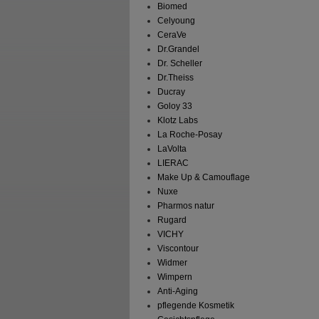
Biomed
Celyoung
CeraVe
Dr.Grandel
Dr. Scheller
Dr.Theiss
Ducray
Goloy 33
Klotz Labs
La Roche-Posay
LaVolta
LIERAC
Make Up & Camouflage
Nuxe
Pharmos natur
Rugard
VICHY
Viscontour
Widmer
Wimpern
Anti-Aging
pflegende Kosmetik