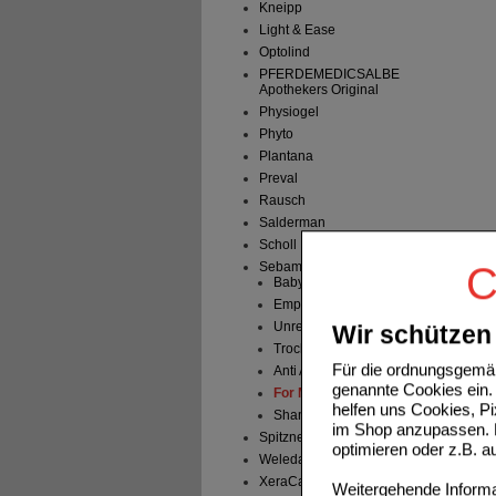
Kneipp
Light & Ease
Optolind
PFERDEMEDICSALBE
Apothekers Original
Physiogel
Phyto
Plantana
Preval
Rausch
Salderman
Scholl
Sebamed
C
Baby Sebamed
Empfindliche Haut
Unreine Haut
Wir schützen 
Trockene Haut
Für die ordnungsgemäß
Anti Ageing
genannte Cookies ein. 
For Men
helfen uns Cookies, P
Shampoo
im Shop anzupassen. D
Spitzner
optimieren oder z.B. 
Weleda
XeraCalm A.D.
Weitergehende Informat