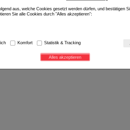
folgend aus, welche Cookies gesetzt werden dürfen, und bestätigen S
tieren Sie alle Cookies durch "Alles akzeptieren":
g:
Hierbei handelt es sich um Cookies, die für die Grundfunktionen u
lich
Komfort
Statistik & Tracking
avigation, Warenkorb, Kundenkonto), weshalb auf diese nicht verzich
s werden genutzt um das Einkaufserlebnis noch ansprechender zu g
Alles akzeptieren
e Wiedererkennung des Besuchers oder unsere Seite an bevorzugte Ve
zupassen. Komfort-Cookies ermöglichen es uns auch auf Ihre Bedürf
d unser Partnerprogramm zu betreiben.
ierüber lassen sich Informationen über die Art und Weise der Nutzu
fe wir unsere Website weiter für Sie optimieren können, den Inhalt a
ittseiten möglichst relevant für Sie zu gestalten. Bitte beachten Sie
e z.B. Google oder soziale Medien übertragen werden.