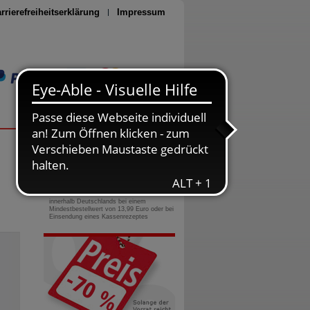
rrierefreiheitserklärung
Impressum
Seite drucken
0800-10 11 422
gebührenfreie Rufnummer
Versandkostenfrei
innerhalb Deutschlands bei einem
Mindestbestellwert von 13,99 Euro oder bei
Einsendung eines Kassenrezeptes