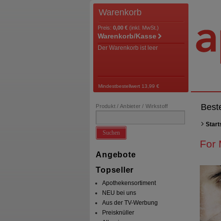
Warenkorb
Preis:
0,00 €
(inkl. MwSt.)
Warenkorb/Kasse
Der Warenkorb ist leer
Mindestbestellwert 13,99 €
Best
Produkt / Anbieter / Wirkstoff
Start
Suchen
For
Angebote
Topseller
Apothekensortiment
NEU bei uns
Aus der TV-Werbung
Preisknüller