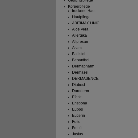
Gesichtspflege
Körperpflege
trockene Haut
Hautpflege
ABITIMA CLINIC
Aloe Vera
Allergika
Allpresan
Asam
Ballistol
Bepanthol
Dermapharm
Dermasel
DERMASENCE
Diabest
Doroderm
Efasit
Ensbona
Eubos
Eucerin
Fette
Frei öl
Justus