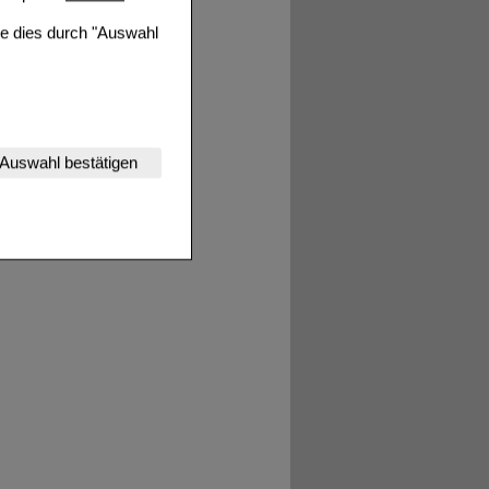
ie dies durch "Auswahl
nserer Website
Auswahl bestätigen
tet werden kann.
estalten,
rhaltensweisen (z.B.
nisse zugeschrittene
ng unserer Website
uf unserer Website aber
, dass Daten hierfür