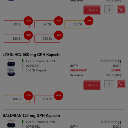
Sie sparen
9,24 €
(
20%
)
Details
20%
20%
20%
60 St
90 St
120 St
20%
20%
180 St
360 St
LYSIN HCL 500 mg GPH Kapseln
Hecht-Pharma GmbH
0
07147321
UVP
**
18,00 €
Unser Preis
*
14,40 €
100
St
Kapseln
Sie sparen
3,60 €
(
20%
)
Details
20%
20%
100 St
250 St
BALDRIAN 120 mg GPH Kapseln
Hecht-Pharma GmbH
0
09748852
UVP
**
13,20 €