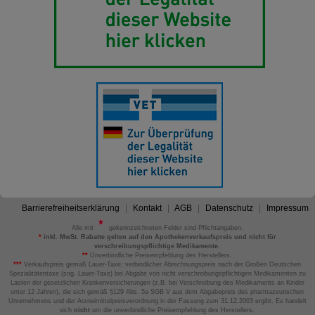
Barrierefreiheitserklärung
Kontakt
AGB
Datenschutz
Impressum
Alle mit
gekennzeichneten Felder sind Pflichtangaben.
*
inkl. MwSt. Rabatte gelten auf den Apothekenverkaufspreis und nicht für
verschreibungspflichtige Medikamente.
**
Unverbindliche Preisempfehlung des Herstellers.
***
Verkaufspreis gemäß Lauer-Taxe; verbindlicher Abrechnungspreis nach der Großen Deutschen
Spezialitätentaxe (sog. Lauer-Taxe) bei Abgabe von nicht verschreibungspflichtigen Medikamenten zu
Lasten der gesetzlichen Krankenversicherungen (z.B. bei Verschreibung des Medikaments an Kinder
unter 12 Jahren), die sich gemäß §129 Abs. 5a SGB V aus dem Abgabepreis des pharmazeutischen
Unternehmens und der Arzneimittelpreisverordnung in der Fassung zum 31.12.2003 ergibt. Es handelt
sich
nicht
um die unverbindliche Preisempfehlung des Herstellers.