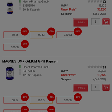
Hecht-Pharma GmbH
0
13359576
UVP
**
43,90 €
Unser Preis
*
35,12 €
90
St
Kapseln
Sie sparen
8,78 €
(
20%
)
Details
20%
20%
20%
60 St
90 St
120 St
20%
180 St
MAGNESIUM+KALIUM GPH Kapseln
Hecht-Pharma GmbH
0
04577386
UVP
**
23,20 €
Unser Preis
*
18,56 €
120
St
Kapseln
Sie sparen
4,64 €
(
20%
)
Details
20%
20%
20%
60 St
120 St
180 St
20%
20%