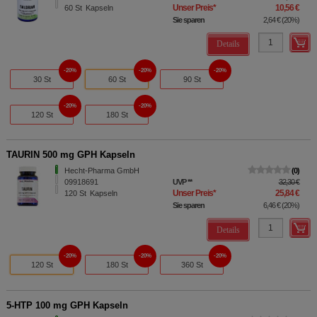
Unser Preis
*
10,56 €
60
St
Kapseln
Sie sparen
2,64 €
(
20%
)
Details
20%
20%
20%
30 St
60 St
90 St
20%
20%
120 St
180 St
TAURIN 500 mg GPH Kapseln
Hecht-Pharma GmbH
0
09918691
UVP
**
32,30 €
Unser Preis
*
25,84 €
120
St
Kapseln
Sie sparen
6,46 €
(
20%
)
Details
20%
20%
20%
120 St
180 St
360 St
5-HTP 100 mg GPH Kapseln