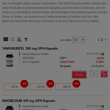
soll, erschöpfte Zellen wieder aufzuladen. Die Gall Pharma Austria verfügt über
viele Produkte in pharmazeutischer Qualität und sinnvoller Dosierung, um Sie
dabei zu unterstützen, Ihrem Körper die benötigte Kraft wiederzugeben und die
Ruhe zu finden, um ausreichend Lebensenergie zu tanken und sich den
täglichen Herausforderungen mit neuer Kraft und Gelassenheit zu stellen.
1
2
pro Seite
YAMSWURZEL 500 mg GPH Kapseln
Hecht-Pharma GmbH
0
03378294
UVP
**
23,20 €
Unser Preis
*
17,09 €
60
St
Kapseln
Sie sparen
6,11 €
(
26%
)
Details
26%
20%
20%
60 St
120 St
180 St
MAGNESIUM 100 mg GPH Kapseln
Hecht-Pharma GmbH
0