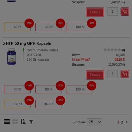
Sie sparen
3,74 €
(
20%
)
Details
20%
20%
20%
60 St
120 St
180 St
5-HTP 50 mg GPH Kapseln
Hecht-Pharma GmbH
0
09377798
UVP
**
64,90 €
Unser Preis
*
51,92 €
180
St
Kapseln
Sie sparen
12,98 €
(
20%
)
Details
20%
20%
20%
60 St
90 St
120 St
20%
20%
180 St
360 St
1
2
pro Seite