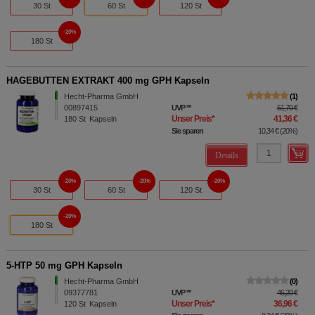
30 St
60 St
120 St
20%
180 St
HAGEBUTTEN EXTRAKT 400 mg GPH Kapseln
Hecht-Pharma GmbH
1
00897415
UVP
**
51,70 €
Unser Preis
*
41,36 €
180
St
Kapseln
Sie sparen
10,34 €
(
20%
)
Details
20%
20%
20%
30 St
60 St
120 St
20%
180 St
5-HTP 50 mg GPH Kapseln
Hecht-Pharma GmbH
0
09377781
UVP
**
46,20 €
Unser Preis
*
36,96 €
120
St
Kapseln