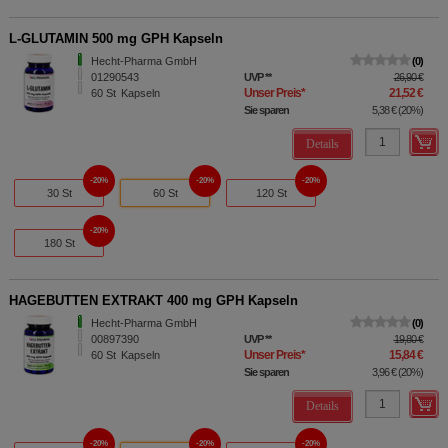
L-GLUTAMIN 500 mg GPH Kapseln
Hecht-Pharma GmbH
0
01290543
UVP
**
26,90 €
Unser Preis
*
21,52 €
60
St
Kapseln
Sie sparen
5,38 €
(
20%
)
Details
20%
20%
20%
30 St
60 St
120 St
20%
180 St
HAGEBUTTEN EXTRAKT 400 mg GPH Kapseln
Hecht-Pharma GmbH
0
00897390
UVP
**
19,80 €
Unser Preis
*
15,84 €
60
St
Kapseln
Sie sparen
3,96 €
(
20%
)
Details
20%
20%
20%