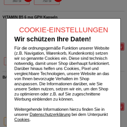
360 St
750 St
VITAMIN B5 6 mg GPH Kapseln
Hecht-Pharma GmbH
0
COOKIE-EINSTELLUNGEN
09323271
UVP
**
23,20 €
Unser Preis
*
18,56 €
60
St
Kapseln
Wir schützen Ihre Daten!
Sie sparen
4,64 €
(
20%
)
Details
Für die ordnungsgemäße Funktion unserer Website
(z.B. Navigation, Warenkorb, Kundenkonto) setzen
wir so genannte Cookies ein. Diese sind technisch
20%
20%
30 St
60 St
notwendig, damit unser Shop überhaupt funktioniert.
Darüber hinaus helfen uns Cookies, Pixel und
vergleichbare Technologien, unsere Website an das
BALDRIAN HOPFEN GPH Kapseln
von Ihnen bevorzugte Verhalten im Shop
anzupassen. Die Informationen darüber, wie Sie
Hecht-Pharma GmbH
0
unsere Seiten nutzen, setzen wir ein, um den Shop
09645247
UVP
**
15,40 €
Unser Preis
*
12,32 €
50
St
Kapseln
zu optimieren oder z.B. auf Sie zugeschnittene
Sie sparen
3,08 €
(
20%
)
Werbung einblenden zu können.
Details
Weitergehende Informationen hierzu finden Sie in
unserer
Datenschutzerklärung
bei dem Unterpunkt
20%
20%
Cookies
.
50 St
100 St