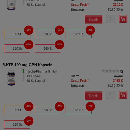
Unser Preis
*
21,12 €
60
St
Kapseln
Sie sparen
5,28 €
(
20%
)
Details
20%
20%
20%
60 St
90 St
120 St
20%
20%
180 St
360 St
5-HTP 100 mg GPH Kapseln
Hecht-Pharma GmbH
0
13359547
UVP
**
31,10 €
Unser Preis
*
24,88 €
60
St
Kapseln
Sie sparen
6,22 €
(
20%
)
Details
20%
20%
20%
60 St
90 St
120 St
20%
180 St