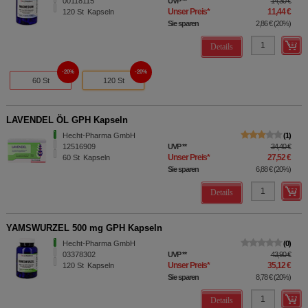
00118115
UVP
**
14,30 €
Unser Preis
*
11,44 €
120
St
Kapseln
Sie sparen
2,86 €
(
20%
)
Details
20%
20%
60 St
120 St
LAVENDEL ÖL GPH Kapseln
Hecht-Pharma GmbH
1
12516909
UVP
**
34,40 €
Unser Preis
*
27,52 €
60
St
Kapseln
Sie sparen
6,88 €
(
20%
)
Details
YAMSWURZEL 500 mg GPH Kapseln
Hecht-Pharma GmbH
0
03378302
UVP
**
43,90 €
Unser Preis
*
35,12 €
120
St
Kapseln
Sie sparen
8,78 €
(
20%
)
Details