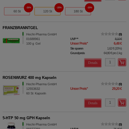
26%
20%
20%
60 St
120 St
180 St
FRANZBRANNTGEL
Hecht-Pharma GmbH
0
01688961
UVP
**
8,10 €
Unser Preis
*
6,48 €
100
g
Gel
Sie sparen
1,62 €
(
20%
)
Grundpreis
64,80 €
pro 1 kg
Details
ROSENWURZ 400 mg Kapseln
Hecht-Pharma GmbH
0
Unser Preis
*
29,20 €
12553632
60
St
Kapseln
Details
5-HTP 50 mg GPH Kapseln
Hecht-Pharma GmbH
0
09377769
UVP
**
26,40 €