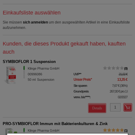
Einkaufsliste auswählen
Sie müssen
sich anmelden
um den ausgewählten Artikel in eine Einkaufsliste
aufzunehmen.
Kunden, die dieses Produkt gekauft haben, kauften
auch
SYMBIOFLOR 1 Suspension
Klinge Pharma GmbH
0
00996086
UVP
**
21,02 €
Unser Preis
*
13,35 €
50
ml
Suspension
Sie sparen
7,67 €
(
36%
)
Grundpreis
267,00 €
pro 1 l
verw. bis*****:
02/2027
Details
PRO-SYMBIOFLOR Immun mit Bakterienkulturen & Zink
Klinge Pharma GmbH
1