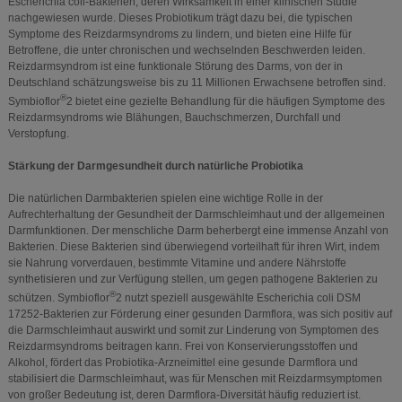
Escherichia coli-Bakterien, deren Wirksamkeit in einer klinischen Studie
nachgewiesen wurde. Dieses Probiotikum trägt dazu bei, die typischen
Symptome des Reizdarmsyndroms zu lindern, und bieten eine Hilfe für
Betroffene, die unter chronischen und wechselnden Beschwerden leiden.
Reizdarmsyndrom ist eine funktionale Störung des Darms, von der in
Deutschland schätzungsweise bis zu 11 Millionen Erwachsene betroffen sind.
®
Symbioflor
2 bietet eine gezielte Behandlung für die häufigen Symptome des
Reizdarmsyndroms wie Blähungen, Bauchschmerzen, Durchfall und
Verstopfung.
Stärkung der Darmgesundheit durch natürliche Probiotika
Die natürlichen Darmbakterien spielen eine wichtige Rolle in der
Aufrechterhaltung der Gesundheit der Darmschleimhaut und der allgemeinen
Darmfunktionen. Der menschliche Darm beherbergt eine immense Anzahl von
Bakterien. Diese Bakterien sind überwiegend vorteilhaft für ihren Wirt, indem
sie Nahrung vorverdauen, bestimmte Vitamine und andere Nährstoffe
synthetisieren und zur Verfügung stellen, um gegen pathogene Bakterien zu
®
schützen. Symbioflor
2 nutzt speziell ausgewählte Escherichia coli DSM
17252-Bakterien zur Förderung einer gesunden Darmflora, was sich positiv auf
die Darmschleimhaut auswirkt und somit zur Linderung von Symptomen des
Reizdarmsyndroms beitragen kann. Frei von Konservierungsstoffen und
Alkohol, fördert das Probiotika-Arzneimittel eine gesunde Darmflora und
stabilisiert die Darmschleimhaut, was für Menschen mit Reizdarmsymptomen
von großer Bedeutung ist, deren Darmflora-Diversität häufig reduziert ist.