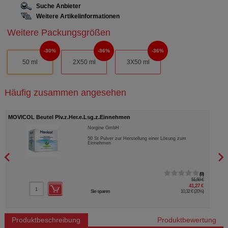
Suche Anbieter
Weitere Artikelinformationen
Weitere Packungsgrößen
30%
36%
36%
50 ml
2X50 ml
3X50 ml
Häufig zusammen angesehen
MOVICOL Beutel Plv.z.Her.e.Lsg.z.Einnehmen
IBER
Norgine GmbH
50
St
Pulver zur Herstellung einer Lösung zum
Einnehmen
0
51,59 €
41,27 €
Sie sparen
10,32 €
(
20%
)
Produktbeschreibung
Produktbewertung