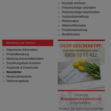
Drittseiten möglichst relevant für Sie zu gestalten.
Rezepte einlösen
Bitte beachten Sie, dass Daten hierfür teilweise an
Freiumschläge anfordern
Dritte wie z.B. Google oder soziale Medien
Freiumschläge downloaden
übertragen werden.
Auslandsbestellung
Reklamation
Widerrufsformular
Problembehebung
Bestellschein
Beratung und Service
Allgemeine Information
Produktberatung
Meldung Arzneimittelrisiken
Zuzahlungsfreie Arzneien
Angebote & Downloads
Newsletter
Neukundenprämie
Stellenangebote