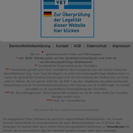
Barrierefreiheitserklärung
Kontakt
AGB
Datenschutz
Impressum
Alle mit
gekennzeichneten Felder sind Pflichtangaben.
*
inkl. MwSt. Rabatte gelten auf den Apothekenverkaufspreis und nicht für
verschreibungspflichtige Medikamente.
**
Unverbindliche Preisempfehlung des Herstellers.
***
Verkaufspreis gemäß Lauer-Taxe; verbindlicher Abrechnungspreis nach der Großen Deutschen
Spezialitätentaxe (sog. Lauer-Taxe) bei Abgabe von nicht verschreibungspflichtigen Medikamenten zu
Lasten der gesetzlichen Krankenversicherungen (z.B. bei Verschreibung des Medikaments an Kinder
unter 12 Jahren), die sich gemäß §129 Abs. 5a SGB V aus dem Abgabepreis des pharmazeutischen
Unternehmens und der Arzneimittelpreisverordnung in der Fassung zum 31.12.2003 ergibt. Es handelt
sich
nicht
um die unverbindliche Preisempfehlung des Herstellers.
****
BK: Beschaffungskosten. Diese Summe fällt zusätzlich an, da der Artikel direkt vom Hersteller
bezogen werden muss.
*****
verw. bis: Verwendbar bis.
Hier können Sie Ihre Cookie-Zustimmung widerrufen
Die angegebenen Preise beinhalten die gesetzlich vorgeschriebene Mehrwertsteuer. Der Versand
innerhalb Deutschlands ist versandkostenfrei bei einem Mindestbestellwert von 13,99 Euro. Bei
Sendungen ins Ausland fallen durch erhöhte Versicherungsgebühren Mehrkosten an
Versandkosten
Bei
Artikeln, die wir ausschließlich über den Hersteller beziehen können, fallen unter Umständen