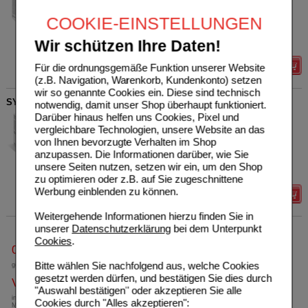
17991785
UVP
**
21,19 €
Unser Preis
*
16,95 €
50
ml
Tropfen zum
COOKIE-EINSTELLUNGEN
Einnehmen
Sie sparen
4,24 €
(
20%
)
Grundpreis
339,00 €
pro 1 l
Wir schützen Ihre Daten!
Für die ordnungsgemäße Funktion unserer Website
Details
(z.B. Navigation, Warenkorb, Kundenkonto) setzen
wir so genannte Cookies ein. Diese sind technisch
SYMBIOFLOR 1 Suspension
notwendig, damit unser Shop überhaupt funktioniert.
Darüber hinaus helfen uns Cookies, Pixel und
Klinge Pharma GmbH
1
vergleichbare Technologien, unsere Website an das
08636223
UVP
**
37,88 €
von Ihnen bevorzugte Verhalten im Shop
Unser Preis
*
24,19 €
2X50
ml
Suspension
anzupassen. Die Informationen darüber, wie Sie
Sie sparen
13,69 €
(
36%
)
unsere Seiten nutzen, setzen wir ein, um den Shop
Grundpreis
241,90 €
pro 1 l
zu optimieren oder z.B. auf Sie zugeschnittene
Werbung einblenden zu können.
Details
Weitergehende Informationen hierzu finden Sie in
unserer
Datenschutzerklärung
bei dem Unterpunkt
Cookies
.
0800-10 11 422
Bitte wählen Sie nachfolgend aus, welche Cookies
gebührenfreie Rufnummer
gesetzt werden dürfen, und bestätigen Sie dies durch
Versandkostenfrei
"Auswahl bestätigen" oder akzeptieren Sie alle
innerhalb Deutschlands bei einem
Cookies durch "Alles akzeptieren":
Mindestbestellwert von 13,99 Euro oder bei