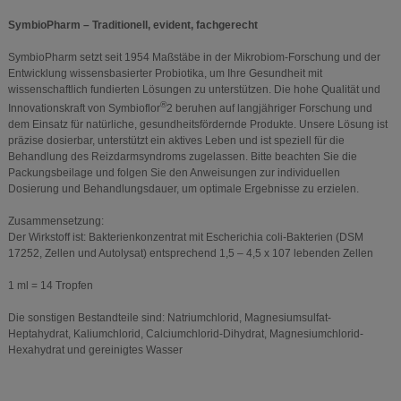
SymbioPharm – Traditionell, evident, fachgerecht
SymbioPharm setzt seit 1954 Maßstäbe in der Mikrobiom-Forschung und der
Entwicklung wissensbasierter Probiotika, um Ihre Gesundheit mit
wissenschaftlich fundierten Lösungen zu unterstützen. Die hohe Qualität und
®
Innovationskraft von Symbioflor
2 beruhen auf langjähriger Forschung und
dem Einsatz für natürliche, gesundheitsfördernde Produkte. Unsere Lösung ist
präzise dosierbar, unterstützt ein aktives Leben und ist speziell für die
Behandlung des Reizdarmsyndroms zugelassen. Bitte beachten Sie die
Packungsbeilage und folgen Sie den Anweisungen zur individuellen
Dosierung und Behandlungsdauer, um optimale Ergebnisse zu erzielen.
Zusammensetzung:
Der Wirkstoff ist: Bakterienkonzentrat mit Escherichia coli-Bakterien (DSM
17252, Zellen und Autolysat) entsprechend 1,5 – 4,5 x 107 lebenden Zellen
1 ml = 14 Tropfen
Die sonstigen Bestandteile sind: Natriumchlorid, Magnesiumsulfat-
Heptahydrat, Kaliumchlorid, Calciumchlorid-Dihydrat, Magnesiumchlorid-
Hexahydrat und gereinigtes Wasser