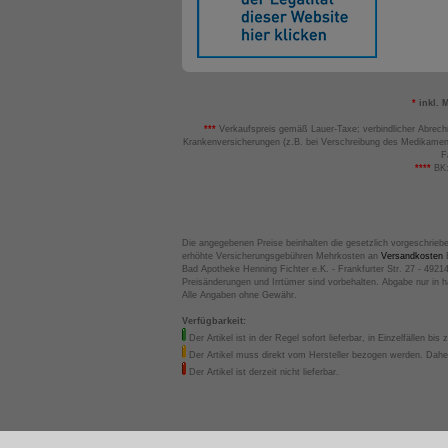
*
inkl. 
***
Verkaufspreis gemäß Lauer-Taxe; verbindlicher Abrech
Krankenversicherungen (z.B. bei Verschreibung des Medikamen
F
****
BK:
Die angegebenen Preise beinhalten die gesetzlich vorgeschrieb
erhöhte Versicherungsgebühren Mehrkosten an
Versandkosten
B
Bad Apotheke Henning Fichter e.K. - Frankfurter Str. 27 - 4921
Preisänderungen und Irrtümer sind vorbehalten. Abgabe nur in 
Alle Angaben ohne Gewähr.
Verfügbarkeit:
Der Artikel ist in der Regel sofort lieferbar, in Einzelfällen bis 
Der Artikel muss direkt vom Hersteller bezogen werden. Daher
Der Artikel ist derzeit nicht lieferbar.