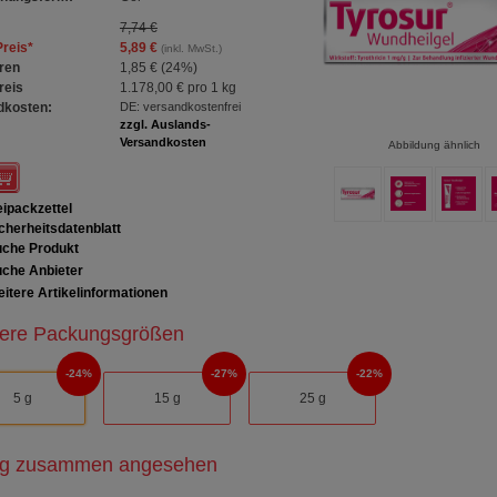
7,74 €
Preis
*
5,89 €
(inkl. MwSt.)
ren
1,85 €
(
24%
)
reis
1.178,00 €
pro 1 kg
dkosten:
DE: versandkostenfrei
zzgl. Auslands-
Versandkosten
Abbildung ähnlich
ipackzettel
cherheitsdatenblatt
che Produkt
che Anbieter
itere Artikelinformationen
ere Packungsgrößen
24%
27%
22%
5 g
15 g
25 g
ig zusammen angesehen