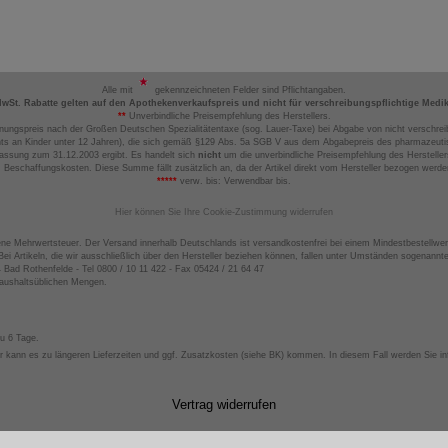
Alle mit
gekennzeichneten Felder sind Pflichtangaben.
MwSt. Rabatte gelten auf den Apothekenverkaufspreis und nicht für verschreibungspflichtige Medi
**
Unverbindliche Preisempfehlung des Herstellers.
nungspreis nach der Großen Deutschen Spezialitätentaxe (sog. Lauer-Taxe) bei Abgabe von nicht verschrei
ts an Kinder unter 12 Jahren), die sich gemäß §129 Abs. 5a SGB V aus dem Abgabepreis des pharmazeutis
assung zum 31.12.2003 ergibt. Es handelt sich
nicht
um die unverbindliche Preisempfehlung des Hersteller
 Beschaffungskosten. Diese Summe fällt zusätzlich an, da der Artikel direkt vom Hersteller bezogen werd
*****
verw. bis: Verwendbar bis.
Hier können Sie Ihre Cookie-Zustimmung widerrufen
ene Mehrwertsteuer. Der Versand innerhalb Deutschlands ist versandkostenfrei bei einem Mindestbestellwer
ei Artikeln, die wir ausschließlich über den Hersteller beziehen können, fallen unter Umständen sogenann
4 Bad Rothenfelde - Tel 0800 / 10 11 422 - Fax 05424 / 21 64 47
haushaltsüblichen Mengen.
zu 6 Tage.
 kann es zu längeren Lieferzeiten und ggf. Zusatzkosten (siehe BK) kommen. In diesem Fall werden Sie inf
Vertrag widerrufen