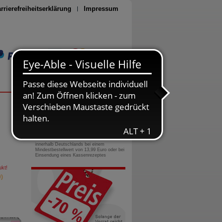
rrierefreiheitserklärung
Impressum
Seite drucken
0800-10 11 422
gebührenfreie Rufnummer
Versandkostenfrei
innerhalb Deutschlands bei einem
Mindestbestellwert von 13,99 Euro oder bei
Einsendung eines Kassenrezeptes
kt!
)