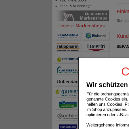
Vitamine & Sport
Zahn- & Mundpflege
Einka
Sie mü
Kunde
BEPAN
C
Wir schützen 
FENIST
Für die ordnungsgemäß
genannte Cookies ein. 
helfen uns Cookies, P
im Shop anzupassen. D
optimieren oder z.B. 
Weitergehende Informat