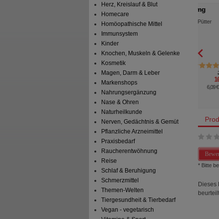
Herz, Kreislauf & Blut
d- und Heilsalbe
PERENTEROL forte 250 mg
BEPA
Homecare
Kapseln
illmar Schwabe GmbH &
MEDICE Arzneimittel Pütter
Homöopathische Mittel
G
GmbH&Co.KG
Immunsystem
Salbe
20
St
Hartkapseln
Kinder
Knochen, Muskeln & Gelenke
Kosmetik
1
2
Magen, Darm & Leber
13,95 €
AVP
***
22,18 €
 Preis
*
8,89 €
Unser Preis
*
16,09 €
Markenshops
aren
5,06 €
(
36%
)
Sie sparen
6,09 €
(
27%
)
Nahrungsergänzung
preis
177,80 €
pro 1 kg
Nase & Ohren
Naturheilkunde
Prod
Nerven, Gedächtnis & Gemüt
Pflanzliche Arzneimittel
Praxisbedarf
Raucherentwöhnung
Bewer
Reise
* Bitte 
Schlaf & Beruhigung
Schmerzmittel
Dieses 
Themen-Welten
beurteilt
Tiergesundheit & Tierbedarf
Vegan - vegetarisch