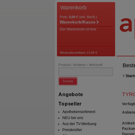
Warenkorb
Preis:
0,00 €
(inkl. MwSt.)
Warenkorb/Kasse
Der Warenkorb ist leer
Mindestbestellwert 13,99 €
Best
Produkt / Anbieter / Wirkstoff
Start
Suchen
TYRO
Angebote
Topseller
Verfügb
Apothekensortiment
Anbiete
NEU bei uns
Artikeln
Aus der TV-Werbung
Packun
Preisknüller
Darrei