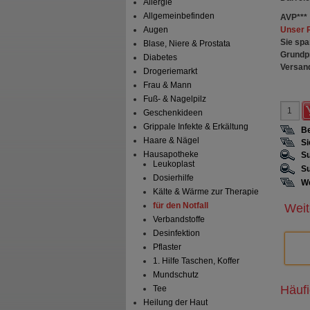
Allergie
Allgemeinbefinden
AVP
***
Unser 
Augen
Sie spa
Blase, Niere & Prostata
Grundp
Diabetes
Versan
Drogeriemarkt
Frau & Mann
Fuß- & Nagelpilz
Geschenkideen
Grippale Infekte & Erkältung
Be
Haare & Nägel
Si
Hausapotheke
Su
Leukoplast
Su
Dosierhilfe
We
Kälte & Wärme zur Therapie
für den Notfall
Weit
Verbandstoffe
Desinfektion
Pflaster
1. Hilfe Taschen, Koffer
Mundschutz
Häuf
Tee
Heilung der Haut