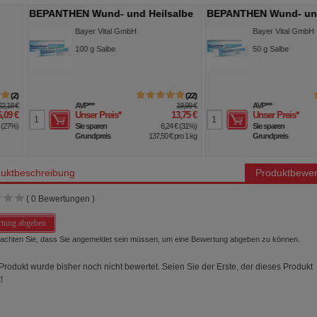
NTHEN Wund- und Heilsalbe
BEPANTHEN Wund- und Heilsalbe
Bayer Vital GmbH
Bayer Vital GmbH
100
g
Salbe
50
g
Salbe
22
2
AVP
***
19,99 €
AVP
***
13,19 
Unser Preis
*
13,75 €
Unser Preis
*
8,95 
Sie sparen
6,24 €
(
31%
)
Sie sparen
4,24 €
(
32
Grundpreis
137,50 €
pro 1 kg
Grundpreis
179,00 €
pro 1 k
uktbeschreibung
Produktbewer
(
0
Bewertungen )
tung abgeben
beachten Sie, dass Sie angemeldet sein müssen, um eine Bewertung abgeben zu können.
Produkt wurde bisher noch nicht bewertet. Seien Sie der Erste, der dieses Produkt
!