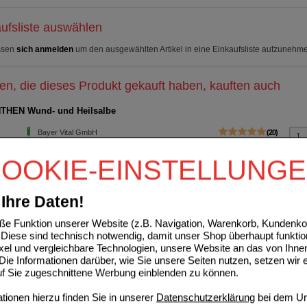
ufsliste auswählen
ssen
sich anmelden
um den ausgewählten Artikel in eine Einkaufsliste aufzunehm
n, die dieses Produkt gekauft haben, kauften auch
THEN Wund- und Heilsalbe
Bayer Vital GmbH
20
01580241
AVP
***
7,89 €
De
Unser Preis
*
4,99 €
20
g
Salbe
OOKIE-EINSTELLUNG
Sie sparen
2,90 €
(
37%
)
Grundpreis
249,50 €
pro 1 kg
Ihre Daten!
IL Gel
e Funktion unserer Website (z.B. Navigation, Warenkorb, Kundenkon
Diese sind technisch notwendig, damit unser Shop überhaupt funktio
Haleon Germany GmbH
50
ixel und vergleichbare Technologien, unsere Website an das von Ihne
12550409
AVP
***
11,11 €
ie Informationen darüber, wie Sie unsere Seiten nutzen, setzen wir 
De
Unser Preis
*
6,65 €
30
g
Gel
auf Sie zugeschnittene Werbung einblenden zu können.
Sie sparen
4,46 €
(
40%
)
Grundpreis
221,67 €
pro 1 kg
ionen hierzu finden Sie in unserer
Datenschutzerklärung
bei dem Un
verw. bis*****:
04/2027