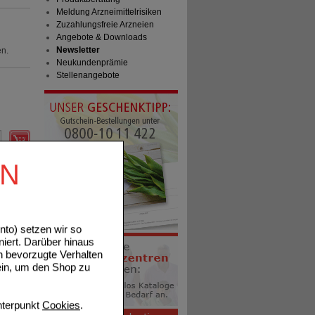
Meldung Arzneimittelrisiken
Zuzahlungsfreie Arzneien
Angebote & Downloads
Newsletter
en.
Neukundenprämie
Stellenangebote
tails
EN
to) setzen wir so
niert. Darüber hinaus
n bevorzugte Verhalten
ein, um den Shop zu
tails
terpunkt
Cookies
.