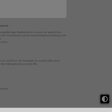
kamente.
bungspflichtigen Medikamenten zu Lasten der gesetzlichen
chen Unternehmens und der Arzneimittelpreisverordnung in der
s.
en muss.
t von 13,99 Euro. Bei Sendungen ins Ausland fallen durch
te Beschaffungskosten an (siehe BK).
ormiert.