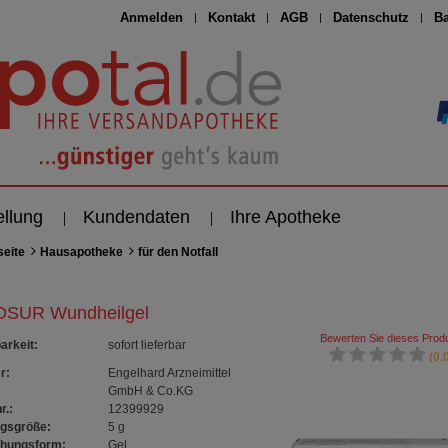
Anmelden
Kontakt
AGB
Datenschutz
Ba
ellung
Kundendaten
Ihre Apotheke
seite
Hausapotheke
für den Notfall
SUR Wundheilgel
Bewerten Sie dieses Produ
arkeit
:
sofort lieferbar
(0.0
r:
Engelhard Arzneimittel
GmbH & Co.KG
r.:
12399929
gsgröße:
5
g
chungsform:
Gel